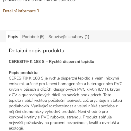
Detailní informace
Popis
Podobné (5)
Související soubory (1)
Detailní popis produktu
CERESIT® K 188 S – Rychlé disperzní lepidlo
Popis produktu:
CERESIT® K 188 S je rychlé disperzní lepidlo s velmi nízkými
emisemi, určené pro lepení homogenních a heterogenních PVC
krytin v pásech a dílcích, designových PVC krytin (LVT), krytin
z CV a quarzvinylových dílců na savých podkladech. Toto
lepidlo nabízí rychlou počáteční lepivost, což urychluje instalaci
podlahovin. Vynikající roztíratelnost a velmi nízká spotřeba z
něj činí ekonomicky výhodný produkt. Není vhodné pro
korkové krytiny s PVC rubovou stranou. Produkt splňuje
nejvyšší požadavky na pracovní bezpečnost, kvalitu ovzduší a
ekologii.