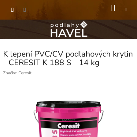
Přejít
NÁKU
na
obsah
KOŠÍK
K lepení PVC/CV podlahových krytin
- CERESIT K 188 S - 14 kg
Značka:
Ceresit