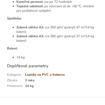
Konečná pevnost:
cca po 72 hodinách
Tepelná odolnost:
po vytvrzení až do +50 °C, vhodné
pro podlahové vytápění
Spotřeba:
Zubová stěrka A2:
cca 300 g/m² (pokrytí 47 m²/14 kg
balení)
Zubová stěrka A3:
cca 380 g/m² (pokrytí 37 m²/14 kg
balení)
Balení:
14 kg
Doplňkové parametry
Kategorie
:
Lepidla na PVC a Koberce
Záruka
:
2 roky
Hmotnost
:
14 kg
Z
á