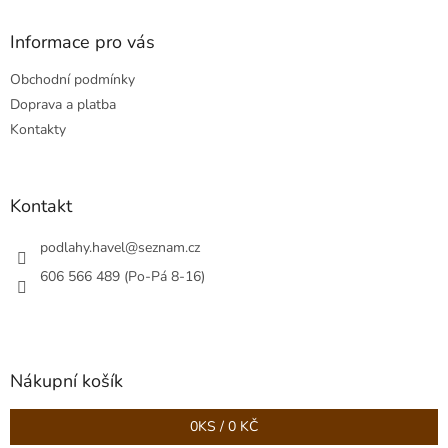
p
a
Informace pro vás
t
Obchodní podmínky
í
Doprava a platba
Kontakty
Kontakt
podlahy.havel
@
seznam.cz
606 566 489 (Po-Pá 8-16)
Nákupní košík
0
KS /
0 KČ