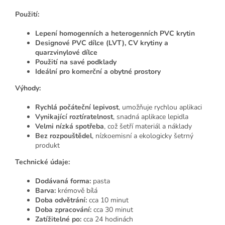
Použití:
Lepení homogenních a heterogenních PVC krytin
Designové PVC dílce (LVT), CV krytiny a
quarzvinylové dílce
Použití na savé podklady
Ideální pro komerční a obytné prostory
Výhody:
Rychlá počáteční lepivost
, umožňuje rychlou aplikaci
Vynikající roztíratelnost
, snadná aplikace lepidla
Velmi nízká spotřeba
, což šetří materiál a náklady
Bez rozpouštědel
, nízkoemisní a ekologicky šetrný
produkt
Technické údaje:
Dodávaná forma:
pasta
Barva:
krémově bílá
Doba odvětrání:
cca 10 minut
Doba zpracování:
cca 30 minut
Zatížitelné po:
cca 24 hodinách