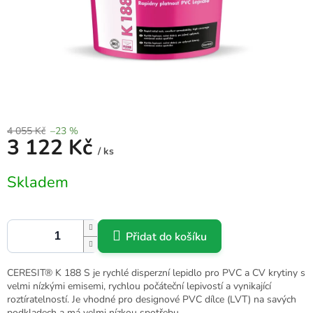
4 055 Kč
–23 %
3 122 Kč
/ ks
Měrná
Skladem
cena:
Přidat do košíku
CERESIT® K 188 S je rychlé disperzní lepidlo pro PVC a CV krytiny s
velmi nízkými emisemi, rychlou počáteční lepivostí a vynikající
roztíratelností. Je vhodné pro designové PVC dílce (LVT) na savých
podkladech a má velmi nízkou spotřebu.