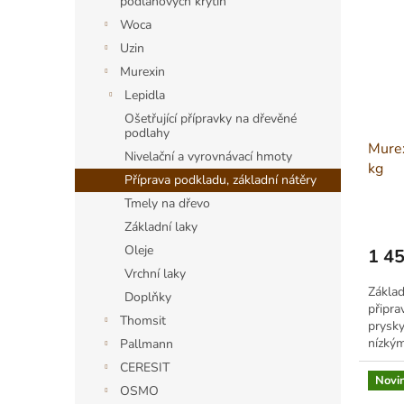
podlahových krytin
Woca
Uzin
Murexin
Lepidla
Ošetřující přípravky na dřevěné
podlahy
Murex
Nivelační a vyrovnávací hmoty
kg
Příprava podkladu, základní nátěry
Tmely na dřevo
Základní laky
Oleje
1 4
Měrná
Vrchní laky
cena:
Základ
Doplňky
připra
Thomsit
prysky
nízkým
Pallmann
cement
CERESIT
Novi
OSMO