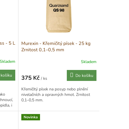
ss - 5 L
Murexin - Křemičitý písek - 25 kg
Zrnitost 0,1–0,5 mm
Skladem
Skladem
 košíku
Do košíku
375 Kč
/ ks
Měrná
cena:
Křemičitý písek na posyp nebo plnění
ako
nivelačních a opravných hmot. Zrnitost
chnoucí,
0,1–0,5 mm.
idla, i
Novinka