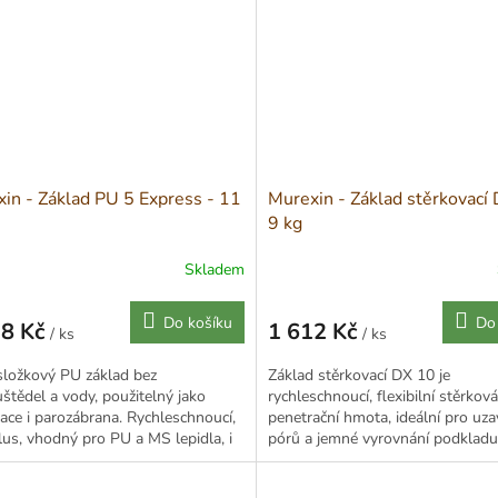
in - Základ PU 5 Express - 11
Murexin - Základ stěrkovací
9 kg
Skladem
Do košíku
Do
98 Kč
1 612 Kč
/ ks
/ ks
Měrná
cena:
složkový PU základ bez
Základ stěrkovací DX 10 je
štědel a vody, použitelný jako
rychleschnoucí, flexibilní stěrková
ace i parozábrana. Rychleschnoucí,
penetrační hmota, ideální pro uza
us, vhodný pro PU a MS lepidla, i
pórů a jemné vyrovnání podkladu
ový nábytek.
stáhnout do nulové tloušťky a...