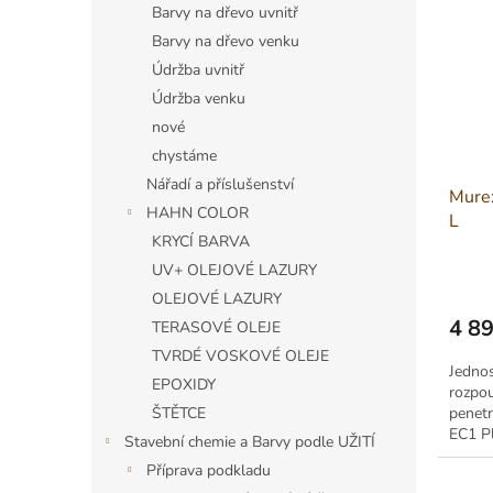
Barvy na dřevo uvnitř
Barvy na dřevo venku
Údržba uvnitř
Údržba venku
nové
chystáme
Nářadí a příslušenství
Murex
HAHN COLOR
L
KRYCÍ BARVA
UV+ OLEJOVÉ LAZURY
OLEJOVÉ LAZURY
4 8
TERASOVÉ OLEJE
Měrná
TVRDÉ VOSKOVÉ OLEJE
cena:
Jedno
EPOXIDY
rozpou
penetr
ŠTĚTCE
EC1 Pl
Stavební chemie a Barvy podle UŽITÍ
kolečk
Příprava podkladu