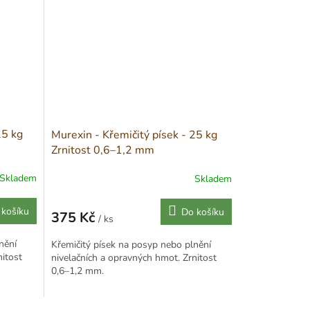
25 kg
Murexin - Křemičitý písek - 25 kg
Zrnitost 0,6–1,2 mm
Skladem
Skladem
 košíku
Do košíku
375 Kč
/ ks
Měrná
cena:
nění
Křemičitý písek na posyp nebo plnění
nitost
nivelačních a opravných hmot. Zrnitost
0,6–1,2 mm.