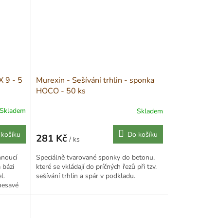
X 9 - 5
Murexin - Sešívání trhlin - sponka
HOCO - 50 ks
Skladem
Skladem
 košíku
Do košíku
281 Kč
/ ks
Měrná
cena:
hnoucí
Speciálně tvarované sponky do betonu,
 bázi
které se vkládají do príčných řezů při tzv.
l.
sešívání trhlin a spár v podkladu.
 nesavé