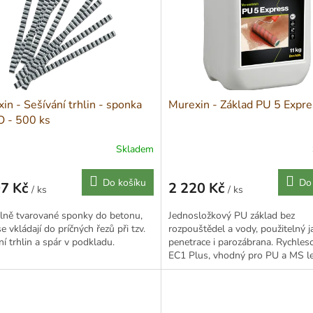
in - Sešívání trhlin - sponka
Murexin - Základ PU 5 Expre
 - 500 ks
Skladem
Do košíku
Do
07 Kč
2 220 Kč
/ ks
/ ks
Měrná
cena:
lně tvarované sponky do betonu,
Jednosložkový PU základ bez
se vkládají do príčných řezů při tzv.
rozpouštědel a vody, použitelný j
ní trhlin a spár v podkladu.
penetrace i parozábrana. Rychles
EC1 Plus, vhodný pro PU a MS lep
kolečkový nábytek.