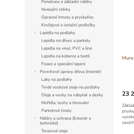
Penetrace a základní nátěry
Nivelační stěrky
Opravné hmoty a pryskyřice
Kročejové a izolační podložky
Lepidla na podlahy
Lepidla na dřevo a parkety
Lepidla na vinyl, PVC a lino
Lepidla na koberce a textil
Murex
Fixace a speciální lepení
Povrchové úpravy dřeva (Interiér)
Laky na podlahy
Tvrdé voskové oleje na podlahy
23 
Oleje a vosky na nábytek a desky
Měrná
Mořidla, louhy a tónování
cena:
Základ
Parketové tmely
prysky
vysoko
Nátěry a ochrana (Exteriér a
savýc
technické)
cement
Terasové oleje