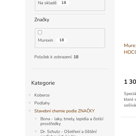
r
a
Na skladě
18
s
o
n
p
d
e
r
u
Značky
l
o
k
d
t
u
ů
Murexin
18
Murex
k
HOCO
t
Položek k zobrazení:
18
ů
Přeskočit
1 3
Kategorie
kategorie
Měrná
cena:
Speciá
Koberce
které 
Podlahy
sešívá
Stavební chemie podle ZNAČKY
Bona - laky, tmely, lepidla a čistící
prostředky
Dr. Schutz - Ošetření a čištění