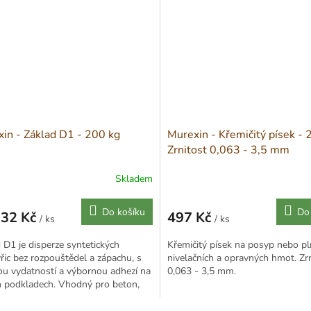
in - Základ D1 - 200 kg
Murexin - Křemičitý písek - 
Zrnitost 0,063 - 3,5 mm
Skladem
Do košíku
Do
232 Kč
497 Kč
/ ks
/ ks
Měrná
cena:
 D1 je disperze syntetických
Křemičitý písek na posyp nebo pl
řic bez rozpouštědel a zápachu, s
nivelačních a opravných hmot. Zr
u vydatností a výbornou adhezí na
0,063 - 3,5 mm.
h podkladech. Vhodný pro beton,
ové potěry a...