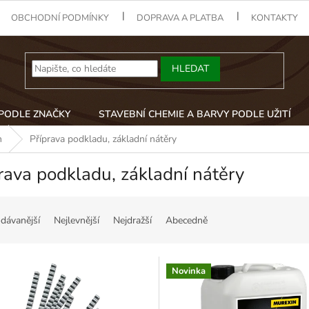
OBCHODNÍ PODMÍNKY
DOPRAVA A PLATBA
KONTAKTY
HLEDAT
 PODLE ZNAČKY
STAVEBNÍ CHEMIE A BARVY PODLE UŽITÍ
n
Příprava podkladu, základní nátěry
rava podkladu, základní nátěry
dávanější
Nejlevnější
Nejdražší
Abecedně
Novinka