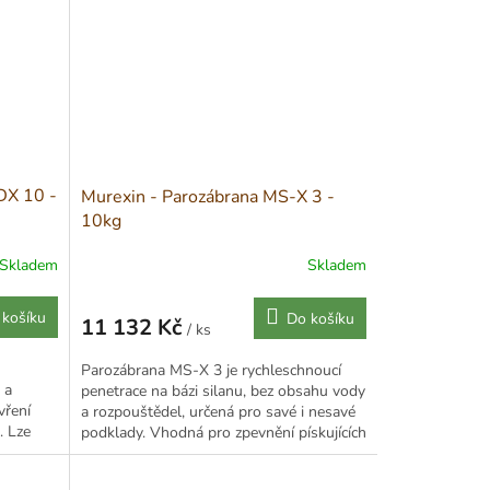
 DX 10 -
Murexin - Parozábrana MS-X 3 -
10kg
Skladem
Skladem
 košíku
Do košíku
11 132 Kč
/ ks
Měrná
cena:
Parozábrana MS-X 3 je rychleschnoucí
 a
penetrace na bázi silanu, bez obsahu vody
vření
a rozpouštědel, určená pro savé i nesavé
. Lze
podklady. Vhodná pro zpevnění pískujících
potěrů a...