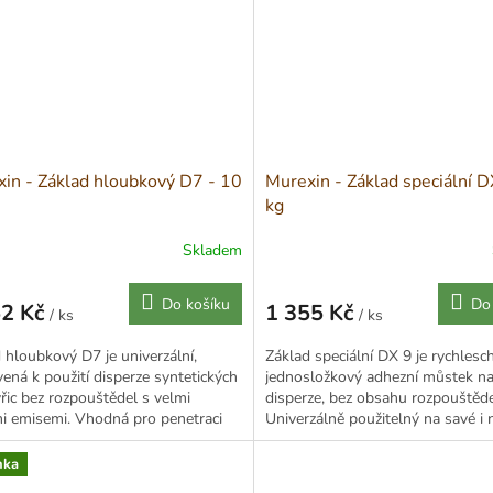
in - Základ hloubkový D7 - 10
Murexin - Základ speciální D
kg
Skladem
Do košíku
Do
52 Kč
1 355 Kč
/ ks
/ ks
Měrná
cena:
 hloubkový D7 je univerzální,
Základ speciální DX 9 je rychlesc
vená k použití disperze syntetických
jednosložkový adhezní můstek na
řic bez rozpouštědel s velmi
disperze, bez obsahu rozpouštěde
i emisemi. Vhodná pro penetraci
Univerzálně použitelný na savé i
ových a...
podklady, v interiéru i...
nka