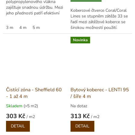
polypropylenového vlákna
zajišťuje snadnou údržbu. Mezi
Kobercové čtverce Coral/Coral
jeho přednosti patří efektivní
Lines se stupněm zátěže 33 se
útlum kročejového hluku nebo
řadí mezi zátěžové koberce se
kompatibilita s podlahovým
3 m
4 m
5 m
širokou možností použití.
topením....
Kobercové čtverce Coral/Coral
Lines vhodně doplní každý...
Novinka
Čistící zóna - Sheffield 60
Bytový koberec - LENTI 95
- 1 až 4 m
/ šíře 4 m
Skladem
(>5 m2)
Na dotaz
303 Kč
313 Kč
/ m2
/ m2
Měrná
Měrná
DETAIL
DETAIL
cena:
cena: