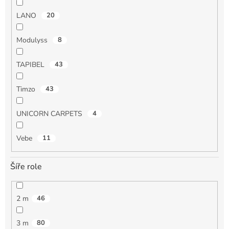
LANO
20
Modulyss
8
TAPIBEL
43
Timzo
43
UNICORN CARPETS
4
Vebe
11
Šíře role
2 m
46
3 m
80