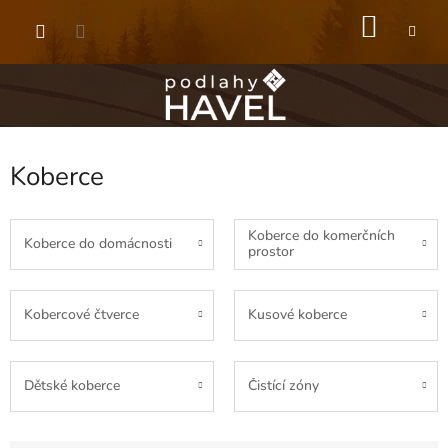
Přejít
NÁKU
na
obsah
KOŠÍK
Koberce
Koberce do komerčních
Koberce do domácnosti
prostor
Kobercové čtverce
Kusové koberce
Dětské koberce
Čistící zóny