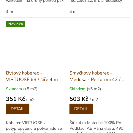
vzhledem, na druhý pohled pak
filc, zátěž 22, Efl, antistatický.
svou příznivou cenou. Tento
Efektní vzhled a praktické
příjemný koberec...
4 m
vlastnosti. Šíře 400 cm.
4 m
Novinka
Bytový koberec -
Smyčkový koberec -
VIRTUOSE 63 / šíře 4 m
Medusa - Performa 43 /
šíře 4 m
Skladem
(>5 m2)
Skladem
(>5 m2)
351 Kč
503 Kč
/ m2
/ m2
Měrná
Měrná
DETAIL
DETAIL
cena:
cena:
Koberec VIRTUOSE z
Šíře: 4 m Materiál: 100% PA
polypropylenu a polyamidu se
Podklad: AB Váha vlasu: 490