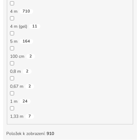
4 m
710
4 m (gel)
11
5 m
164
100 cm
2
0,8 m
2
0,67 m
2
1 m
24
1,33 m
7
Položek k zobrazení:
910