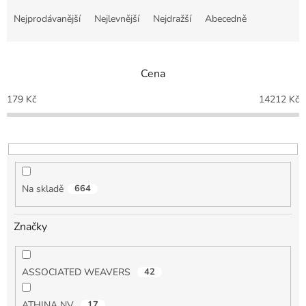
Ř
a
Nejprodávanější
Nejlevnější
Nejdražší
Abecedně
z
e
n
Cena
í
p
179
Kč
14212
Kč
r
o
d
u
k
t
Na skladě
664
ů
Značky
ASSOCIATED WEAVERS
42
ATHINA NV
17