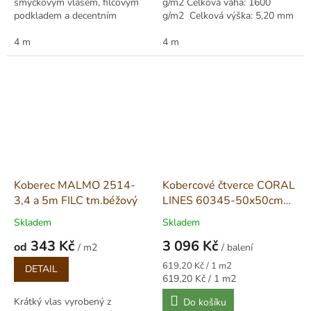
smyčkovým vlasem, filcovým
g/m2 Celková váha: 1600
podkladem a decentním
g/m2 Celková výška: 5,20 mm
vzorem. Výška vlasu 5 mm,
role 400 cm.
4 m
4 m
Koberec MALMO 2514-
Kobercové čtverce CORAL
3,4 a 5m FILC tm.béžový
LINES 60345-50x50cm
(5-995m2) šedo-černý
Skladem
Skladem
343 Kč
3 096 Kč
od
/ m2
/ balení
Měrná
Měrná
619,20 Kč / 1 m2
DETAIL
cena:
cena:
Měrná
619,20 Kč / 1 m2
cena:
Krátký vlas vyrobený z
Do košíku