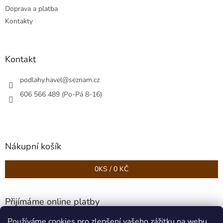
k
Doprava a platba
y
v
Kontakty
ý
p
i
s
Kontakt
u
podlahy.havel
@
seznam.cz
606 566 489 (Po-Pá 8-16)
Nákupní košík
0
KS /
0 KČ
Přijímáme online platby
Používáme cookies pro zlepšení vašeho zážitku na webu.