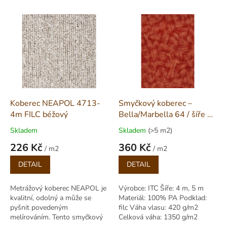
V
ý
p
i
s
p
r
o
d
Koberec NEAPOL 4713-
Smyčkový koberec –
u
4m FILC béžový
Bella/Marbella 64 / šíře 4
k
a 5 m
Skladem
Skladem
(>5 m2)
t
226 Kč
360 Kč
ů
/ m2
/ m2
Měrná
Měrná
DETAIL
DETAIL
cena:
cena:
Metrážový koberec NEAPOL je
Výrobce: ITC Šíře: 4 m, 5 m
kvalitní, odolný a může se
Materiál: 100% PA Podklad:
pyšnit povedeným
filc Váha vlasu: 420 g/m2
melírováním. Tento smyčkový
Celková váha: 1350 g/m2
koberec v metráži bude slušet
Výška vlasu: 6,00 mm Celková