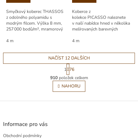
Smyčkový koberec THASSOS
Koberce z
z odolného polyamidu s
kolekce PICASSO naleznete
modrým filcem. Výška 8 mm,
v naší nabídce hned v několika
257 000 bodů/m², mramorový
melírovaných barevných
efekt, útlum hluku, zátěž 23,
variantách. Vlas je
snadná údržba, do domácností
4 m
tvořen polypropylenovým...
4 m
i institucí.
NAČÍST 12 DALŠÍCH
S
1
76
t
O
r
910
položek celkem
v
á
l
NAHORU
n
á
k
o
d
v
Z
a
á
c
á
n
í
p
í
p
a
Informace pro vás
r
t
v
Obchodní podmínky
í