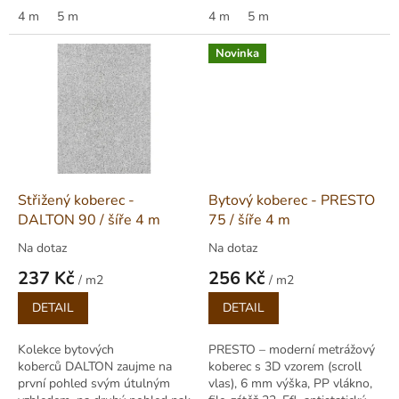
každé domácnosti.
4 m
5 m
výška: 8,00 mm
4 m
5 m
Novinka
Střižený koberec -
Bytový koberec - PRESTO
DALTON 90 / šíře 4 m
75 / šíře 4 m
Na dotaz
Na dotaz
237 Kč
256 Kč
/ m2
/ m2
Měrná
Měrná
DETAIL
DETAIL
cena:
cena:
Kolekce bytových
PRESTO – moderní metrážový
koberců DALTON zaujme na
koberec s 3D vzorem (scroll
první pohled svým útulným
vlas), 6 mm výška, PP vlákno,