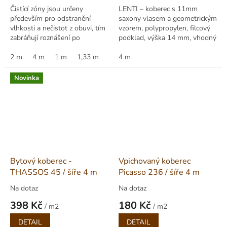
Čistící zóny jsou určeny
LENTI – koberec s 11mm
především pro odstranění
saxony vlasem a geometrickým
vlhkosti a nečistot z obuvi, tím
vzorem, polypropylen, filcový
zabráňují roznášení po
podklad, výška 14 mm, vhodný
chodbách, budovách.
i pro podlahové vytápění. Role
Výhodou čistících zón je...
2 m
4 m
1 m
1,33 m
400 cm.
4 m
Novinka
Bytový koberec -
Vpichovaný koberec
THASSOS 45 / šíře 4 m
Picasso 236 / šíře 4 m
Na dotaz
Na dotaz
398 Kč
180 Kč
/ m2
/ m2
Měrná
Měrná
DETAIL
DETAIL
cena:
cena: