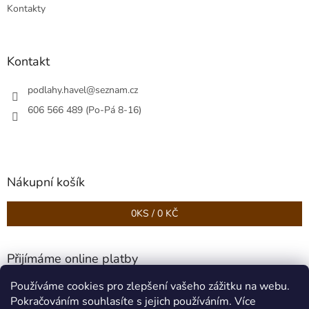
v
Kontakty
k
y
v
ý
Kontakt
p
i
podlahy.havel
@
seznam.cz
s
u
606 566 489 (Po-Pá 8-16)
Nákupní košík
0
KS /
0 KČ
Přijímáme online platby
Používáme cookies pro zlepšení vašeho zážitku na webu.
Pokračováním souhlasíte s jejich používáním. Více