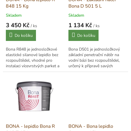
u
848 15 Kg
Bona D 501 5 L
k
Skladem
Skladem
t
3 450 Kč
1 134 Kč
ů
/ ks
/ ks
Měrná
Měrná
Do košíku
Do košíku
cena:
cena:
Bona R848 je jednosložkové
Bona D501 je jednosložkový
elastické silanové lepidlo bez
základní penetrační nátěr na
rozpouštědel, vhodné pro
vodní bázi bez rozpouštědel,
instalaci vícevrstvých parket a
určený k přípravě savých
podlah s nízkým pohybem.
podkladů před aplikací
Nabízí vysokou přilnavost,
silanových nebo PUR lepidel.
rychlý...
Je...
BONA - lepidlo Bona R
BONA - Bona lepidlo