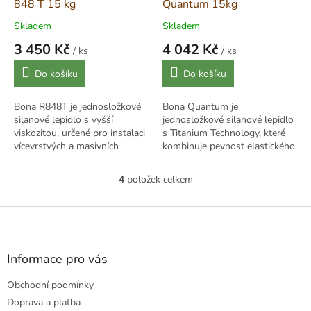
848 T 15 kg
Quantum 15kg
Skladem
Skladem
3 450 Kč
4 042 Kč
/ ks
/ ks
Měrná
Měrná
Do košíku
Do košíku
cena:
cena:
Bona R848T je jednosložkové
Bona Quantum je
silanové lepidlo s vyšší
jednosložkové silanové lepidlo
viskozitou, určené pro instalaci
s Titanium Technology, které
vícevrstvých a masivních
kombinuje pevnost elastického
parket. Nabízí lepší stabilitu
a tvrdého lepidla. Poskytuje
žeber, rychlý náběh lepící síly
integrovanou bariéru proti
4
položek celkem
O
a...
vlhkosti a je...
v
l
Z
á
á
d
p
a
a
Informace pro vás
c
t
í
Obchodní podmínky
í
p
r
Doprava a platba