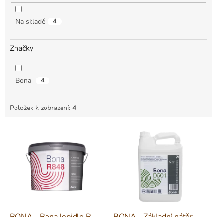
k
t
Na skladě
4
ů
Značky
Bona
4
Položek k zobrazení:
4
V
ý
p
i
s
p
r
o
d
BONA - Bona lepidlo R
BONA - Základní nátěr