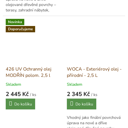
olejované dřevěné povrchy –
terasy, zahradní nábytek,
obklady, ploty atd. Olej na
vodní bázi s olejovými
Novinka
složkami, je...
Doporučujeme
426 UV Ochranný olej
WOCA - Exteriérový olej -
MODŘÍN polom. 2,5 l
přírodní - 2,5 L
Skladem
Skladem
2 445 Kč
2 345 Kč
/ ks
/ ks
Měrná
Měrná
Do košíku
Do košíku
cena:
cena:
Vhodný jako finální povrchová
úprava na nové a dříve