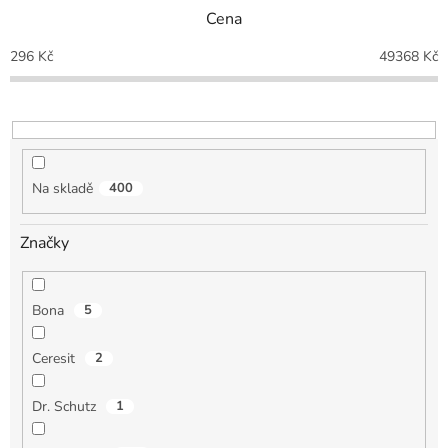
n
Cena
í
p
296
Kč
49368
Kč
r
o
d
u
k
t
Na skladě
400
ů
Značky
Bona
5
Ceresit
2
Dr. Schutz
1