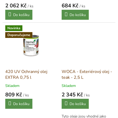
t
2 062 Kč
684 Kč
ů
/ ks
/ ks
Měrná
Měrná
Do košíku
Do košíku
cena:
cena:
Novinka
Doporučujeme
420 UV Ochranný olej
WOCA - Exteriérový olej -
EXTRA 0,75 l
teak - 2,5 L
Skladem
Skladem
809 Kč
2 345 Kč
/ ks
/ ks
Měrná
Měrná
Do košíku
Do košíku
cena:
cena:
Tyto oleje jsou vhodné jako