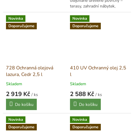
olejované dřevěné povrchy –
terasy, zahradní nábytek,
obklady, ploty atd. Olej na
vodní bázi s olejovými
Novinka
Novinka
složkami, je...
Doporučujeme
Doporučujeme
728 Ochranná olejová
410 UV Ochranný olej 2,5
lazura, Cedr 2,5 l
l
Skladem
Skladem
2 919 Kč
2 588 Kč
/ ks
/ ks
Měrná
Měrná
Do košíku
Do košíku
cena:
cena:
Novinka
Novinka
Doporučujeme
Doporučujeme