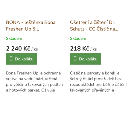
BONA - leštěnka Bona
Ošetření a čištění Dr.
Freshen Up 5 L
Schutz - CC Čistič na
parkety a korek - 750 ml
Skladem
Skladem
2 240 Kč
218 Kč
/ ks
/ ks
Měrná
Měrná
Do košíku
Do košíku
cena:
cena:
Bona Freshen Up je ochranná
Čistič na parkety a korek je
vrstva na vodní bázi, určená
šetrný čistící prostředek bez
pro většinu lakovaných podlah
rozpouštědel pro běžné čištění
a hotových parket. Oživuje
lakovaných dřevěných a
poškrábané a matné povrchy a
korkových podlah. Rozpouští
poskytuje vysokou odolnost
nečistoty bez poškození
proti...
povrchu a je...