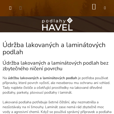
Přejít
NÁKU
na
obsah
KOŠÍK
Údržba lakovaných a laminátových
podlah
Údržba lakovaných a laminátových podlah bez
zbytečného ničení povrchu
Na
údržbu lakovaných a laminátových podlah
je potřeba používat
přípravky, které povrch vyčistí, ale neseberou mu ochranu ani vzhled.
Tady najdete čističe a ošetřující prostředky na lakované dřevěné
podlahy, parkety, plovoucí podlahy i laminát.
Lakovaná podlaha potřebuje šetrné čištění, aby nezmatněla a
nezůstávaly na ní šmouhy. Laminát zase nemá rád zbytečně moc
vody a agresivní chemii. Když se používá správný přípravek a podlaha