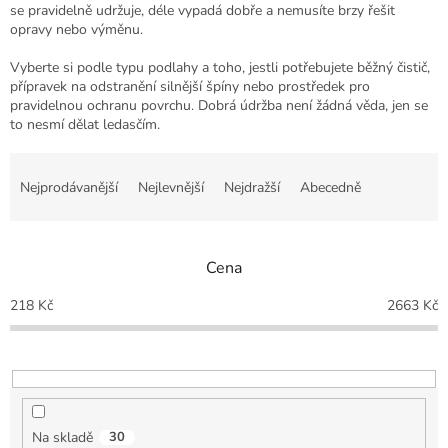
se pravidelně udržuje, déle vypadá dobře a nemusíte brzy řešit
opravy nebo výměnu.
Vyberte si podle typu podlahy a toho, jestli potřebujete běžný čistič,
přípravek na odstranění silnější špíny nebo prostředek pro
pravidelnou ochranu povrchu. Dobrá údržba není žádná věda, jen se
to nesmí dělat ledasčím.
Ř
a
Nejprodávanější
Nejlevnější
Nejdražší
Abecedně
z
e
n
Cena
í
p
218
Kč
2663
Kč
r
o
d
u
k
t
Na skladě
30