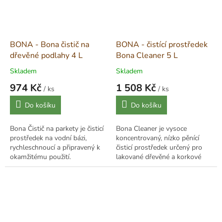
BONA - Bona čistič na
BONA - čistící prostředek
dřevěné podlahy 4 L
Bona Cleaner 5 L
Skladem
Skladem
974 Kč
1 508 Kč
/ ks
/ ks
Měrná
Měrná
Do košíku
Do košíku
cena:
cena:
Bona Čistič na parkety je čisticí
Bona Cleaner je vysoce
prostředek na vodní bázi,
koncentrovaný, nízko pěnící
rychleschnoucí a připravený k
čisticí prostředek určený pro
okamžitému použití.
lakované dřevěné a korkové
Nezanechává žádné zbytky
podlahy. Efektivně odstraňuje
nečistot a je bezpečný pro
nečistoty bez zanechání šmouh
rodinu, zvířata...
a mdlých...