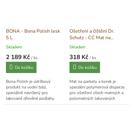
BONA - Bona Polish lesk
Ošetření a čištění Dr.
5 L
Schutz - CC Mat na
parkety a korek - 750 ml
Skladem
Skladem
2 189 Kč
318 Kč
/ ks
/ ks
Měrná
Měrná
Do košíku
Do košíku
cena:
cena:
Bona Polish je údržbový
Mat na parkety a korek je
produkt na vodní bázi,
speciální polymerová disperze
speciálně navržený pro
pro ošetření všech matných a
lakované dřevěné podlahy.
polomatných lakovaných
Poskytuje vynikající přilnavost,
dřevěných a korkových podlah.
nevyžaduje leštění a zanechává
Vytváří velmi matný ochranný
odolnou ochrannou...
film,...