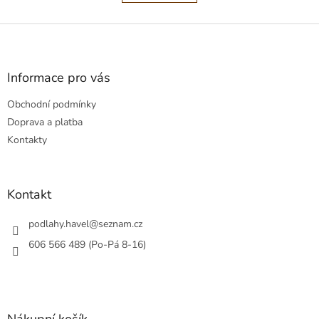
á
k
o
d
v
Z
a
á
c
á
n
í
p
í
p
a
Informace pro vás
r
t
v
Obchodní podmínky
í
k
Doprava a platba
y
v
Kontakty
ý
p
i
s
Kontakt
u
podlahy.havel
@
seznam.cz
606 566 489 (Po-Pá 8-16)
Nákupní košík