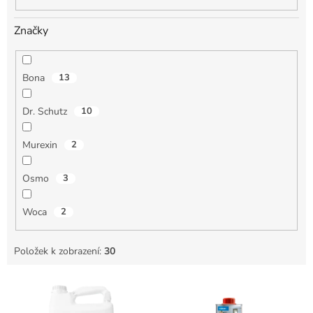
ů
Značky
Bona
13
Dr. Schutz
10
Murexin
2
Osmo
3
Woca
2
Položek k zobrazení:
30
V
ý