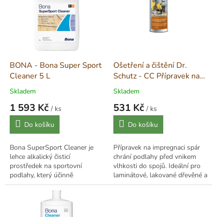
p
i
s
p
r
o
d
BONA - Bona Super Sport
Ošetření a čištění Dr.
u
Cleaner 5 L
Schutz - CC Přípravek na
k
impregnaci spár - 250 ml
Skladem
Skladem
t
1 593 Kč
531 Kč
ů
/ ks
/ ks
Měrná
Měrná
Do košíku
Do košíku
cena:
cena:
Bona SuperSport Cleaner je
Přípravek na impregnaci spár
lehce alkalický čisticí
chrání podlahy před vnikem
prostředek na sportovní
vlhkosti do spojů. Ideální pro
podlahy, který účinně
laminátové, lakované dřevěné a
odstraňuje mastnotu a
korkové podlahy. Obsahuje
nečistoty. Je bezpečný pro
přírodní vosky a oleje pro...
dřevěné, PVC, vinylové,...