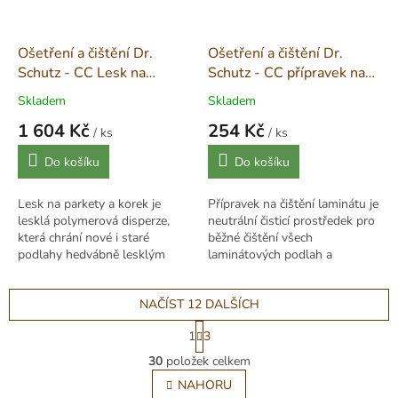
Ošetření a čištění Dr.
Ošetření a čištění Dr.
Schutz - CC Lesk na
Schutz - CC přípravek na
parkety a korek - 5 L
čištění laminátů - 750 ml
Skladem
Skladem
1 604 Kč
254 Kč
/ ks
/ ks
Měrná
Měrná
Do košíku
Do košíku
cena:
cena:
Lesk na parkety a korek je
Přípravek na čištění laminátu je
lesklá polymerová disperze,
neutrální čisticí prostředek pro
která chrání nové i staré
běžné čištění všech
podlahy hedvábně lesklým
laminátových podlah a
filmem. Ideální pro obnovu
povrchů. Účinně odstraňuje
lesku lakovaných dřevěných a
nečistoty a pachy, vhodný i
NAČÍST 12 DALŠÍCH
korkových...
pro...
S
1
3
t
O
r
30
položek celkem
v
á
l
NAHORU
n