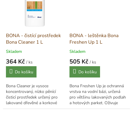
BONA - čistící prostředek
BONA - leštěnka Bona
Bona Cleaner 1 L
Freshen Up 1 L
Skladem
Skladem
364 Kč
505 Kč
/ ks
/ ks
Měrná
Měrná
Do košíku
Do košíku
cena:
cena:
Bona Cleaner je vysoce
Bona Freshen Up je ochranná
koncentrovaný, nízko pěnící
vrstva na vodní bázi, určená
čisticí prostředek určený pro
pro většinu lakovaných podlah
lakované dřevěné a korkové
a hotových parket. Oživuje
podlahy. Efektivně odstraňuje
poškrábané a matné povrchy a
nečistoty bez zanechání šmouh
poskytuje vysokou odolnost
a mdlých...
proti...