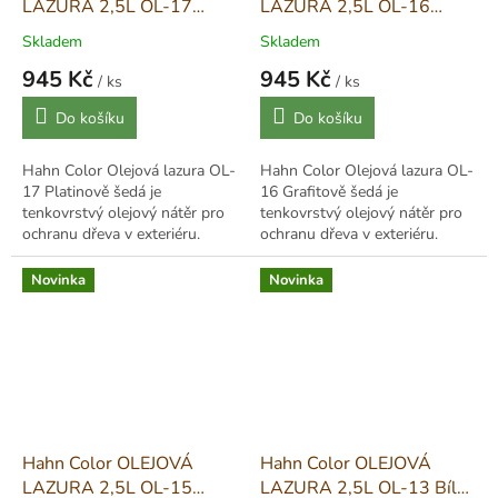
LAZURA 2,5L OL-17
LAZURA 2,5L OL-16
Platinově šedá -
Grafitově šedá -
Skladem
Skladem
Platingrau
Graphitgrau
945 Kč
945 Kč
/ ks
/ ks
Měrná
Měrná
Do košíku
Do košíku
cena:
cena:
Hahn Color Olejová lazura OL-
Hahn Color Olejová lazura OL-
17 Platinově šedá je
16 Grafitově šedá je
tenkovrstvý olejový nátěr pro
tenkovrstvý olejový nátěr pro
ochranu dřeva v exteriéru.
ochranu dřeva v exteriéru.
Kombinace alkydových
Kombinace alkydových
pryskyřic a lněného oleje
pryskyřic a lněného oleje
Novinka
Novinka
proniká do struktury...
proniká do struktury...
Hahn Color OLEJOVÁ
Hahn Color OLEJOVÁ
LAZURA 2,5L OL-15
LAZURA 2,5L OL-13 Bílá