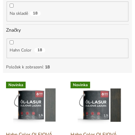
k
t
Na skladě
18
ů
Značky
Hahn Color
18
Položek k zobrazení:
18
V
Novinka
Novinka
ý
p
i
s
p
r
o
d
Hahn Color OLEJOVÁ
Hahn Color OLEJOVÁ