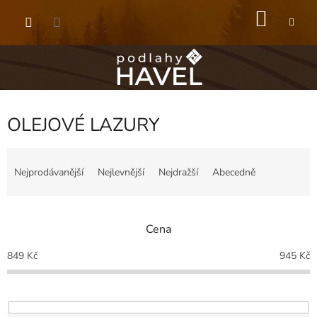
Přejít
NÁKU
na
obsah
KOŠÍK
OLEJOVÉ LAZURY
Ř
a
Nejprodávanější
Nejlevnější
Nejdražší
Abecedně
z
e
n
Cena
í
p
849
Kč
945
Kč
r
o
d
u