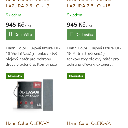
u
LAZURA 2,5L OL-19
LAZURA 2,5L OL-18
k
Vodní šedá - Wassergrau
Antracitově šedá -
Skladem
Skladem
t
Anthrazitgrau
945 Kč
945 Kč
ů
/ ks
/ ks
Měrná
Měrná
Do košíku
Do košíku
cena:
cena:
Hahn Color Olejová lazura OL-
Hahn Color Olejová lazura OL-
19 Vodní šedá je tenkovrstvý
18 Antracitově šedá je
olejový nátěr pro ochranu
tenkovrstvý olejový nátěr pro
dřeva v exteriéru. Kombinace
ochranu dřeva v exteriéru.
alkydových pryskyřic a lněného
Kombinace alkydových
oleje proniká do struktury
pryskyřic a lněného oleje
Novinka
Novinka
dřeva,...
proniká do struktury...
Hahn Color OLEJOVÁ
Hahn Color OLEJOVÁ