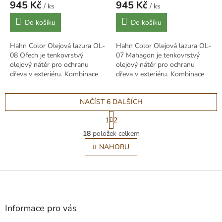
945 Kč
945 Kč
/ ks
/ ks
Měrná
Měrná
Do košíku
Do košíku
cena:
cena:
Hahn Color Olejová lazura OL-
Hahn Color Olejová lazura OL-
08 Ořech je tenkovrstvý
07 Mahagon je tenkovrstvý
olejový nátěr pro ochranu
olejový nátěr pro ochranu
dřeva v exteriéru. Kombinace
dřeva v exteriéru. Kombinace
alkydových pryskyřic a lněného
alkydových pryskyřic a lněného
oleje proniká do struktury
oleje proniká do struktury
NAČÍST 6 DALŠÍCH
dřeva,...
dřeva,...
S
1
2
t
O
r
18
položek celkem
v
á
l
NAHORU
n
á
k
o
d
v
Z
a
á
c
á
n
í
p
í
p
a
Informace pro vás
r
t