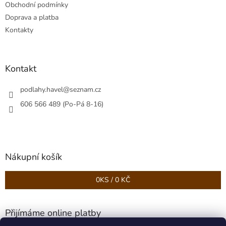
v
Obchodní podmínky
í
k
Doprava a platba
y
v
Kontakty
ý
p
i
s
Kontakt
u
podlahy.havel
@
seznam.cz
606 566 489 (Po-Pá 8-16)
Nákupní košík
0
KS /
0 KČ
Přijímáme online platby