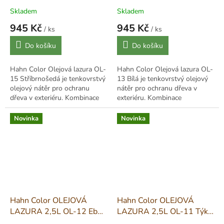
Stříbrnošedá - Silbergrau
- Weiss
Skladem
Skladem
945 Kč
945 Kč
/ ks
/ ks
Měrná
Měrná
Do košíku
Do košíku
cena:
cena:
Hahn Color Olejová lazura OL-
Hahn Color Olejová lazura OL-
15 Stříbrnošedá je tenkovrstvý
13 Bílá je tenkovrstvý olejový
olejový nátěr pro ochranu
nátěr pro ochranu dřeva v
dřeva v exteriéru. Kombinace
exteriéru. Kombinace
alkydových pryskyřic a lněného
alkydových pryskyřic a lněného
oleje proniká do struktury...
oleje proniká do struktury
Novinka
Novinka
dřeva,...
Hahn Color OLEJOVÁ
Hahn Color OLEJOVÁ
LAZURA 2,5L OL-12 Eben
LAZURA 2,5L OL-11 Týk -
- Ebenholz
Teak