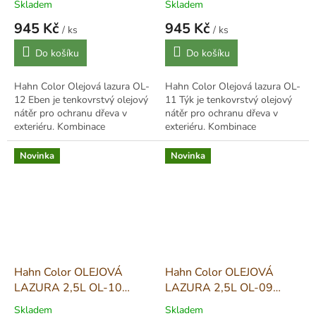
Skladem
Skladem
945 Kč
945 Kč
/ ks
/ ks
Měrná
Měrná
Do košíku
Do košíku
cena:
cena:
Hahn Color Olejová lazura OL-
Hahn Color Olejová lazura OL-
12 Eben je tenkovrstvý olejový
11 Týk je tenkovrstvý olejový
nátěr pro ochranu dřeva v
nátěr pro ochranu dřeva v
exteriéru. Kombinace
exteriéru. Kombinace
alkydových pryskyřic a lněného
alkydových pryskyřic a lněného
oleje proniká do struktury
oleje proniká do struktury
Novinka
Novinka
dřeva,...
dřeva,...
Hahn Color OLEJOVÁ
Hahn Color OLEJOVÁ
LAZURA 2,5L OL-10
LAZURA 2,5L OL-09
Palisandr - Palisander
Rustikální dub - Eiche
Skladem
Skladem