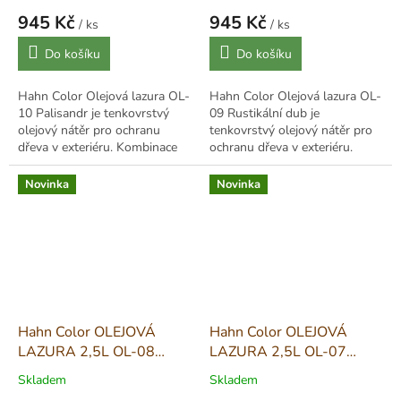
Rustikal
945 Kč
945 Kč
/ ks
/ ks
Měrná
Měrná
Do košíku
Do košíku
cena:
cena:
Hahn Color Olejová lazura OL-
Hahn Color Olejová lazura OL-
10 Palisandr je tenkovrstvý
09 Rustikální dub je
olejový nátěr pro ochranu
tenkovrstvý olejový nátěr pro
dřeva v exteriéru. Kombinace
ochranu dřeva v exteriéru.
alkydových pryskyřic a lněného
Kombinace alkydových
oleje proniká do struktury
pryskyřic a lněného oleje
Novinka
Novinka
dřeva,...
proniká do struktury...
Hahn Color OLEJOVÁ
Hahn Color OLEJOVÁ
LAZURA 2,5L OL-08
LAZURA 2,5L OL-07
Ořech - Nussbaum
Mahagon - Mahagoni
Skladem
Skladem