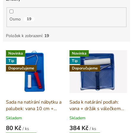
Osmo
19
Položek k zobrazení:
19
V
Novinka
Novinka
ý
Tip
Tip
p
i
Doporučujeme
Doporučujeme
s
p
r
o
d
Sada na natírání nábytku a
Sada k natárání podlah:
u
palubek: vana 10 cm +
vana + držák s válečkem
k
váleček s držákem
25 cm + 2 vložky
Skladem
Skladem
t
80 Kč
384 Kč
ů
/ ks
/ ks