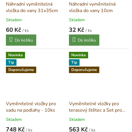
Náhradní vyměnitelná
Náhradní vyměnitelná
vložka do vany 31x35cm
vložka do vany 10cm
Skladem
Skladem
60 Kč
32 Kč
/ ks
/ ks
Měrná
Měrná
Do košíku
Do košíku
cena:
cena:
Novinka
Novinka
Tip
Tip
Doporučujeme
Doporučujeme
Vyměnitelné vložky pro
Vyměnitelné vložky pro
sadu na podlahy - 10ks
terasový štětec a Set pro
nanášení olejových barev -
Skladem
Skladem
10ks
748 Kč
563 Kč
/ ks
/ ks