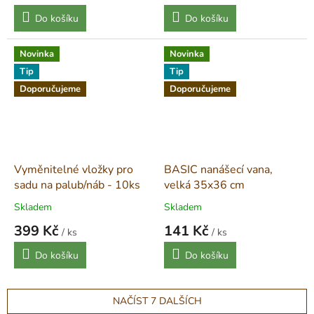
Měrná
Měrná
Do košíku
Do košíku
cena:
cena:
Novinka
Novinka
Tip
Tip
Doporučujeme
Doporučujeme
Vyměnitelné vložky pro
BASIC nanášecí vana,
sadu na palub/náb - 10ks
velká 35x36 cm
Skladem
Skladem
399 Kč
141 Kč
/ ks
/ ks
Měrná
Měrná
Do košíku
Do košíku
cena:
cena:
NAČÍST 7 DALŠÍCH