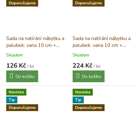
Doporučujeme
Doporučujeme
Sada na natírání nábytku a
Sada na natírání nábytku a
palubek: vana 10 cm +
palubek: vana 10 cm +
váleček s držákem + 2
váleček s držákem + štětec
Skladem
Skladem
vložky
126 Kč
224 Kč
/ ks
/ ks
Měrná
Měrná
Do košíku
Do košíku
cena:
cena:
Novinka
Novinka
Tip
Tip
Doporučujeme
Doporučujeme