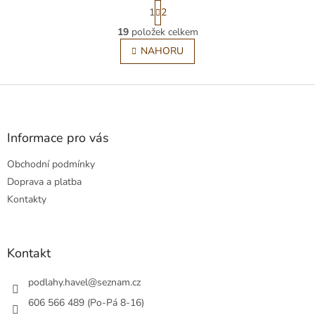
S
1
2
t
O
r
19
položek celkem
v
á
l
NAHORU
n
á
k
o
d
v
Z
a
á
c
á
n
í
p
í
p
a
Informace pro vás
r
t
v
Obchodní podmínky
í
k
Doprava a platba
y
v
Kontakty
ý
p
i
s
Kontakt
u
podlahy.havel
@
seznam.cz
606 566 489 (Po-Pá 8-16)