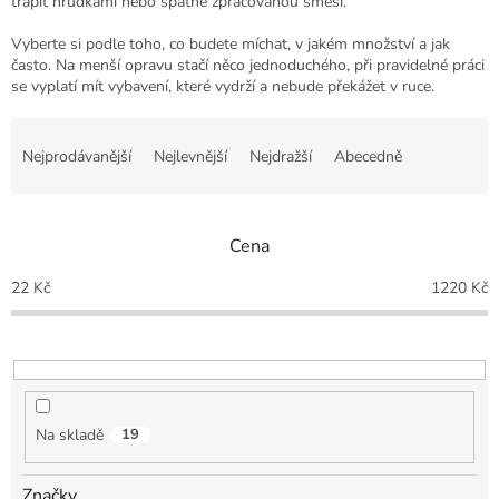
trápit hrudkami nebo špatně zpracovanou směsí.
Vyberte si podle toho, co budete míchat, v jakém množství a jak
často. Na menší opravu stačí něco jednoduchého, při pravidelné práci
se vyplatí mít vybavení, které vydrží a nebude překážet v ruce.
Ř
a
Nejprodávanější
Nejlevnější
Nejdražší
Abecedně
z
e
n
Cena
í
p
22
Kč
1220
Kč
r
o
d
u
k
t
Na skladě
19
ů
Značky