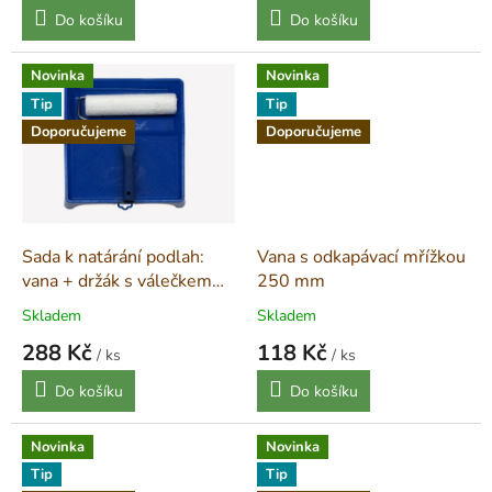
Měrná
Měrná
Do košíku
Do košíku
cena:
cena:
Novinka
Novinka
Tip
Tip
Doporučujeme
Doporučujeme
Sada k natárání podlah:
Vana s odkapávací mřížkou
vana + držák s válečkem
250 mm
25 cm
Skladem
Skladem
288 Kč
118 Kč
/ ks
/ ks
Měrná
Měrná
Do košíku
Do košíku
cena:
cena:
Novinka
Novinka
Tip
Tip