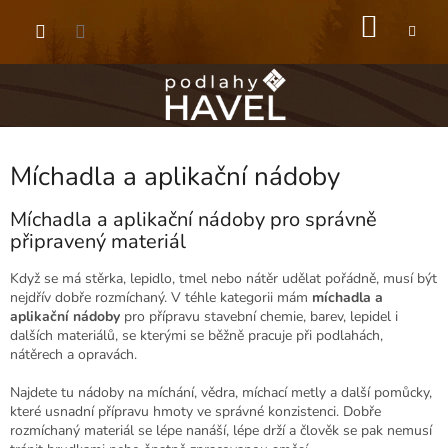
Přejít
NÁKU
na
obsah
KOŠÍK
Míchadla a aplikační nádoby
Míchadla a aplikační nádoby pro správně
připravený materiál
Když se má stěrka, lepidlo, tmel nebo nátěr udělat pořádně, musí být
nejdřív dobře rozmíchaný. V téhle kategorii mám
míchadla a
aplikační nádoby
pro přípravu stavební chemie, barev, lepidel i
dalších materiálů, se kterými se běžně pracuje při podlahách,
nátěrech a opravách.
Najdete tu nádoby na míchání, vědra, míchací metly a další pomůcky,
které usnadní přípravu hmoty ve správné konzistenci. Dobře
rozmíchaný materiál se lépe nanáší, lépe drží a člověk se pak nemusí