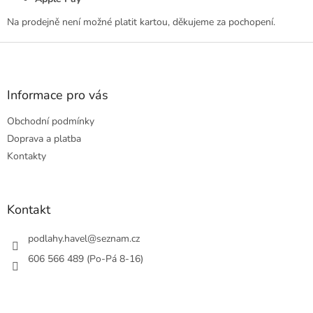
Na prodejně není možné platit kartou, děkujeme za pochopení.
Z
á
p
a
Informace pro vás
t
Obchodní podmínky
í
Doprava a platba
Kontakty
Kontakt
podlahy.havel
@
seznam.cz
606 566 489 (Po-Pá 8-16)