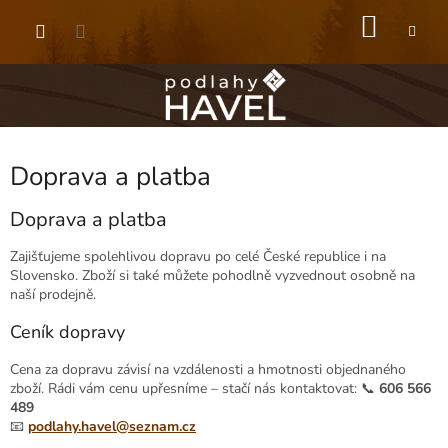
Přejít
NÁKU
na
obsah
KOŠÍK
Doprava a platba
Doprava a platba
Zajišťujeme spolehlivou dopravu po celé České republice i na
Slovensko. Zboží si také můžete pohodlně vyzvednout osobně na
naší prodejně.
Ceník dopravy
Cena za dopravu závisí na vzdálenosti a hmotnosti objednaného
zboží. Rádi vám cenu upřesníme – stačí nás kontaktovat: 📞
606 566
489
📧
podlahy
.havel
@seznam
.cz