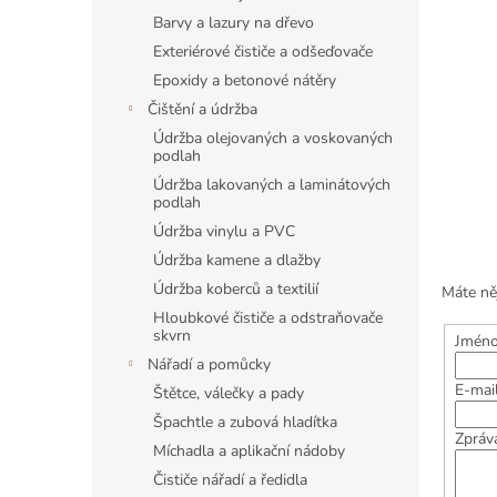
Barvy a lazury na dřevo
Exteriérové čističe a odšeďovače
Epoxidy a betonové nátěry
Čištění a údržba
Údržba olejovaných a voskovaných
podlah
Údržba lakovaných a laminátových
podlah
Údržba vinylu a PVC
Údržba kamene a dlažby
Údržba koberců a textilií
Máte ně
Hloubkové čističe a odstraňovače
skvrn
Jméno
Nářadí a pomůcky
E-mai
Štětce, válečky a pady
Špachtle a zubová hladítka
Zpráv
Míchadla a aplikační nádoby
Čističe nářadí a ředidla