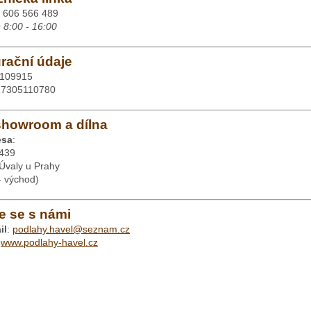
 606 566 489
: 8:00 - 16:00
rační údaje
5109915
Z7305110780
showroom a dílna
esa
:
 439
Úvaly u Prahy
- východ)
e se s námi
il
:
podlahy.havel@seznam.cz
:
www.podlahy-havel.cz