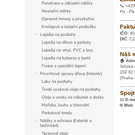
a
Penetrace a základní nátěry
📞 +420
n
Nivelační stěrky
Po - Pá
e
Opravné hmoty a pryskyřice
l
Faktu
Kročejové a izolační podložky
IČO
: 4
Lepidla na podlahy
DIČ
: C
Lepidla na dřevo a parkety
Lepidla na vinyl, PVC a lino
Náš 
Lepidla na koberce a textil
🏠
Adr
Fixace a speciální lepení
Srbská
250 82 
Povrchové úpravy dřeva (Interiér)
(Praha 
Laky na podlahy
Tvrdé voskové oleje na podlahy
Spojt
Oleje a vosky na nábytek a desky
📧
E-ma
Mořidla, louhy a tónování
🌐
Web
Parketové tmely
Nátěry a ochrana (Exteriér a
technické)
Terasové oleje