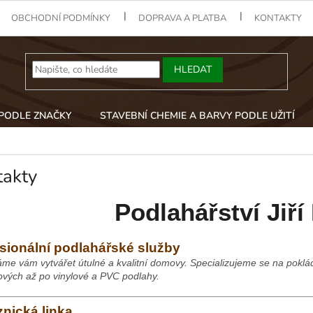
OBCHODNÍ PODMÍNKY
DOPRAVA A PLATBA
KONTAKTY
HLEDAT
 PODLE ZNAČKY
STAVEBNÍ CHEMIE A BARVY PODLE UŽITÍ
takty
Podlahářství Jiří
sionální podlahářské služby
e vám vytvářet útulné a kvalitní domovy. Specializujeme se na poklá
ových až po vinylové a PVC podlahy.
nická linka