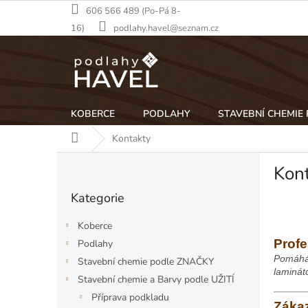
Přejít
606 566 489 (Po-Pá 8-
na
16)
podlahy.havel@seznam.cz
obsah
KOBERCE
PODLAHY
STAVEBNÍ CHEMIE
Domů
Kontakty
P
Kon
o
Přeskočit
s
Kategorie
kategorie
t
r
Koberce
a
Profe
Podlahy
n
Pomáhám
Stavební chemie podle ZNAČKY
n
laminát
í
Stavební chemie a Barvy podle UŽITÍ
p
Příprava podkladu
Zákaz