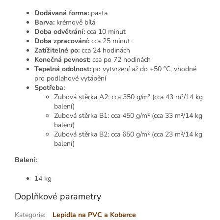
Dodávaná forma:
pasta
Barva:
krémově bílá
Doba odvětrání:
cca 10 minut
Doba zpracování:
cca 25 minut
Zatížitelné po:
cca 24 hodinách
Konečná pevnost:
cca po 72 hodinách
Tepelná odolnost:
po vytvrzení až do +50 °C, vhodné
pro podlahové vytápění
Spotřeba:
Zubová stěrka A2: cca 350 g/m² (cca 43 m²/14 kg
balení)
Zubová stěrka B1: cca 450 g/m² (cca 33 m²/14 kg
balení)
Zubová stěrka B2: cca 650 g/m² (cca 23 m²/14 kg
balení)
Balení:
14 kg
Doplňkové parametry
Kategorie
:
Lepidla na PVC a Koberce