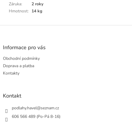
Záruka
:
2 roky
Hmotnost
:
14 kg
Z
á
p
a
Informace pro vás
t
Obchodní podmínky
í
Doprava a platba
Kontakty
Kontakt
podlahy.havel
@
seznam.cz
606 566 489 (Po-Pá 8-16)