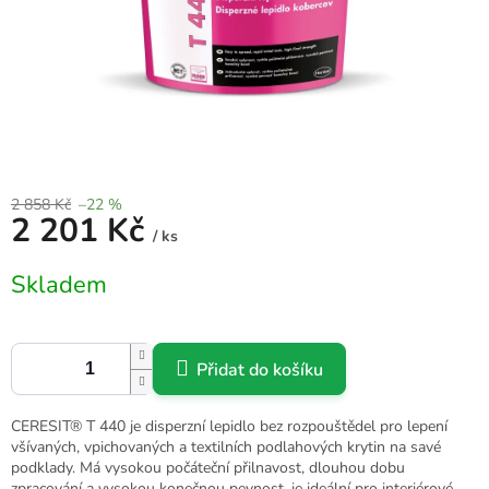
2 858 Kč
–22 %
2 201 Kč
/ ks
Měrná
Skladem
cena:
Přidat do košíku
CERESIT® T 440 je disperzní lepidlo bez rozpouštědel pro lepení
všívaných, vpichovaných a textilních podlahových krytin na savé
podklady. Má vysokou počáteční přilnavost, dlouhou dobu
zpracování a vysokou konečnou pevnost, je ideální pro interiérové