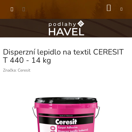
Přejít
NÁKU
na
obsah
KOŠÍK
Disperzní lepidlo na textil CERESIT
T 440 - 14 kg
Značka:
Ceresit