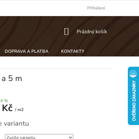
Přihlášení
NÁKUPNÍ
Prázdný košík
KOŠÍK
DOPRAVA A PLATBA
KONTAKTY
 a 5 m
–4 %
 Kč
/ m2
e variantu