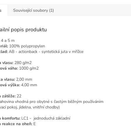
s
Související soubory (1)
ailní popis produktu
4 a 5 m
riál:
100% polypropylen
lad:
AB - actionback - syntetická juta v mřížce
 vlasu:
280 g/m2
ová váha:
1000 g/m2
a vlasu:
2,00 mm
ová výška:
4,00 mm
a zátěže:
22
ahovina vhodná pro obytné s častým běžným používáním
ací pokoj, jídelna, vnitřní chodby)
a komfortu:
LC1 - jednoduchá základní
a reakce na oheň:
E