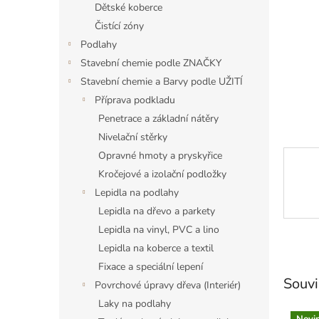
a
Dětské koberce
n
Čistící zóny
e
Podlahy
l
Stavební chemie podle ZNAČKY
Stavební chemie a Barvy podle UŽITÍ
Příprava podkladu
Penetrace a základní nátěry
Nivelační stěrky
Opravné hmoty a pryskyřice
Kročejové a izolační podložky
Lepidla na podlahy
Lepidla na dřevo a parkety
Lepidla na vinyl, PVC a lino
Lepidla na koberce a textil
Fixace a speciální lepení
Souvi
Povrchové úpravy dřeva (Interiér)
Laky na podlahy