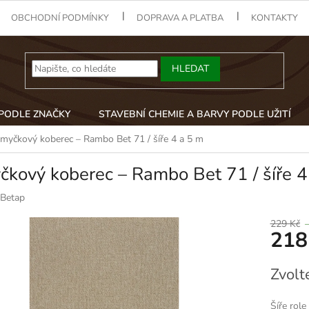
OBCHODNÍ PODMÍNKY
DOPRAVA A PLATBA
KONTAKTY
HLEDAT
 PODLE ZNAČKY
STAVEBNÍ CHEMIE A BARVY PODLE UŽITÍ
myčkový koberec – Rambo Bet 71 / šíře 4 a 5 m
kový koberec – Rambo Bet 71 / šíře 4
Betap
229 Kč
218
Měrná
Zvolt
cena:
Šíře role