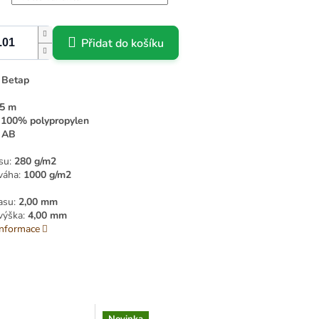
Přidat do košíku
:
Betap
 5 m
:
100% polypropylen
:
AB
su:
280 g/m2
váha:
1000 g/m2
asu:
2,00 mm
výška:
4,00 mm
informace