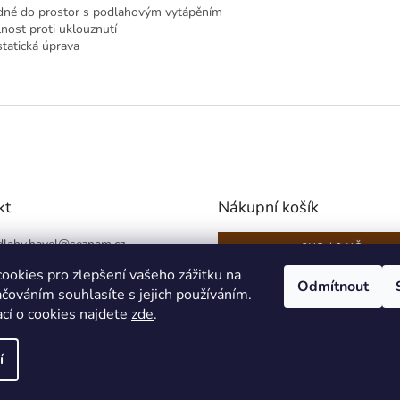
né do prostor s podlahovým vytápěním
nost proti uklouznutí
statická úprava
kt
Nákupní košík
lahy.havel
@
seznam.cz
0
KS /
0 KČ
6 566 489 (Po-Pá 8-16)
ookies pro zlepšení vašeho zážitku na
Odmítnout
čováním souhlasíte s jejich používáním.
ací o cookies najdete
zde
.
í
ena.