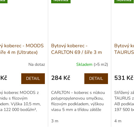
nka
Novinka
Novinka
vý koberec - MOODS
Bytový koberec -
Bytový k
šíře 4 m (Ultratex)
CARLTON 69 / šíře 3 m
TAURUS 9
Na dotaz
Skladem
(>5 m2)
 Kč
284 Kč
531 Kč
DETAIL
DETAIL
Měrná
Měrná
cena:
cena:
ený koberec MOODS z
CARLTON – koberec s nízkou
Střižený z
idu s filcovým
polypropylenovou smyčkou,
TAURUS z 
adem. Výška 10,5 mm,
filcovým podkladem, výškou
AB podkla
ta 122 000 bodů/m²,
vlasu 5 mm a třídou zátěže
197 500 bo
, třída zátěže 22.
23. Vhodný i pod kolečkové
32, Cfl-s1,
ý i pro podlahové
židle, role 300 cm.
3 m
stínování.
4 m
ní.