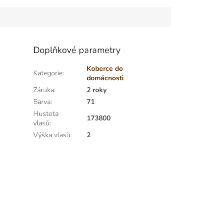
Doplňkové parametry
Koberce do
Kategorie
:
domácnosti
Záruka
:
2 roky
Barva
:
71
Hustota
173800
vlasů
:
Výška vlasů
:
2