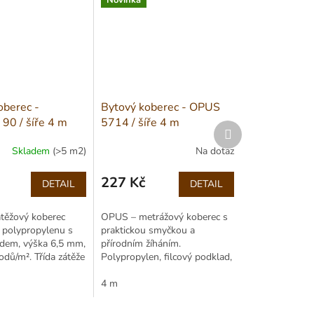
Novinka
oberec -
Bytový koberec - OPUS
0 / šíře 4 m
5714 / šíře 4 m
Další
produkt
Skladem
(>5 m2)
Na dotaz
227 Kč
DETAIL
DETAIL
Měrná
cena:
átěžový koberec
OPUS – metrážový koberec s
polypropylenu s
praktickou smyčkou a
dem, výška 6,5 mm,
přírodním žíháním.
dů/m². Třída zátěže
Polypropylen, filcový podklad,
 antistatický,
výška 5,5 mm. Vhodný do
středně zatěžovaných prostor.
4 m