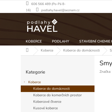
Přejít
606 566 489 (Po-Pá 8-
na
16)
podlahy.havel@seznam.cz
obsah
KOBERCE
PODLAHY
STAVEBNÍ CHEMIE
Domů
Koberce
Koberce do domácnosti
S
P
Smyč
o
Přeskočit
s
Kategorie
Značka:
kategorie
t
r
Koberce
a
Koberce do domácnosti
n
Koberce do komerčních prostor
n
í
Kobercové čtverce
p
Kusové koberce