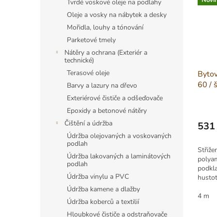
Novi
Tvrdé voskové oleje na podlahy
Oleje a vosky na nábytek a desky
Mořidla, louhy a tónování
Parketové tmely
Nátěry a ochrana (Exteriér a
technické)
Terasové oleje
Byto
60 / 
Barvy a lazury na dřevo
Exteriérové čističe a odšeďovače
Epoxidy a betonové nátěry
Čištění a údržba
531
Měrná
Údržba olejovaných a voskovaných
podlah
cena:
Střiž
Údržba lakovaných a laminátových
polyam
podlah
podkl
Údržba vinylu a PVC
husto
Cfl-s1
Údržba kamene a dlažby
Vhodn
4 m
Údržba koberců a textilií
vytápě
Hloubkové čističe a odstraňovače