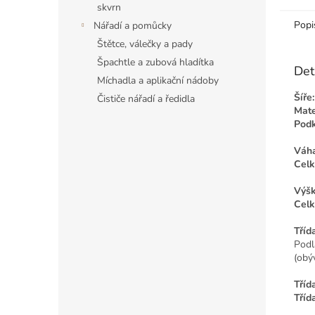
skvrn
Popi
Nářadí a pomůcky
Štětce, válečky a pady
Špachtle a zubová hladítka
Det
Míchadla a aplikační nádoby
Šíře:
Čističe nářadí a ředidla
Mate
Podk
Váha
Celk
Výšk
Celk
Tříd
Podl
(obýv
Tříd
Tříd