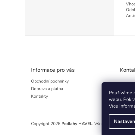
Vhod
Odol
Anti
Z
á
p
a
t
Informace pro vás
Konta
í
Obchodní podmínky
pod
Doprava a platba
60
Používáme c
Kontakty
webu. Pokra
Více inform
Nastaven
Copyright 2026
Podlahy HAVEL
. Všechna práva vyhraz