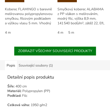
Koberec FLAMINGO s barevně
Smyčkový koberec ALABAMA
melírovanou polypropylenovou
z PP vláken s melírováním,
smyčkou, filcovým podkladem
modrý filc, výška 8,9 mm,
a výškou vlasu 5 mm. Vhodný
141 540 bodů/m², zátěž 22, Efl,
i na podlahové vytápění, role
antistatický, pro podlahové
400 cm.
4 m
vytápění, dobrý komfort.
4 m
5 m
ZOBRAZIT VŠECHNY SOUVISEJÍCÍ PRODUKTY
Popis
Související soubory (1)
Detailní popis produktu
Šíře:
400 cm
Materiál:
Polypropylen (PP)
Podklad:
Filc
Celková váha:
1950 g/m2