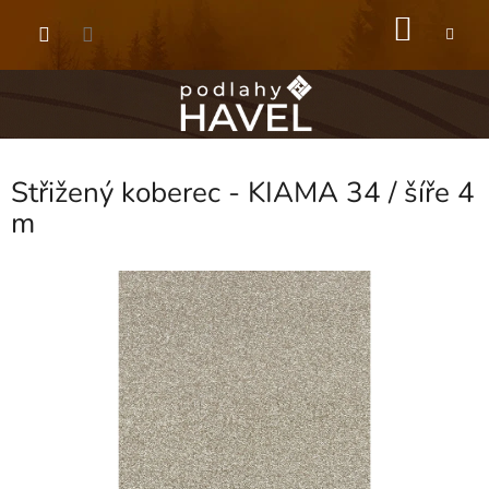
Přejít
NÁKU
na
obsah
KOŠÍK
Střižený koberec - KIAMA 34 / šíře 4
m