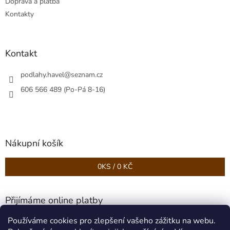
Doprava a platba
Kontakty
Kontakt
podlahy.havel
@
seznam.cz
606 566 489 (Po-Pá 8-16)
Nákupní košík
0
KS /
0 KČ
Přijímáme online platby
Používáme cookies pro zlepšení vašeho zážitku na webu.