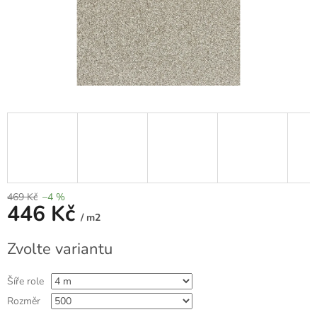
469 Kč
–4 %
446 Kč
/ m2
Měrná
Zvolte variantu
cena:
Šíře role
Rozměr