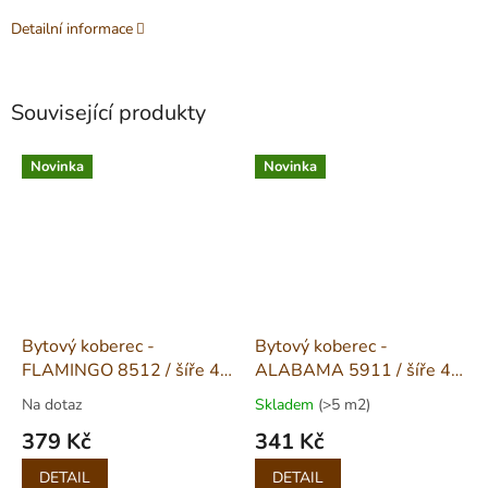
Detailní informace
Související produkty
Novinka
Novinka
Bytový koberec -
Bytový koberec -
FLAMINGO 8512 / šíře 4
ALABAMA 5911 / šíře 4 a
m
5 m
Na dotaz
Skladem
(>5 m2)
379 Kč
341 Kč
Měrná
Měrná
DETAIL
DETAIL
cena:
cena: