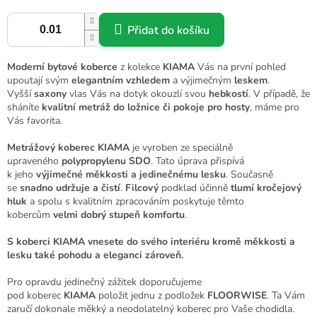
Přidat do košíku
Moderní
bytové koberce
z kolekce
KIAMA
Vás na první pohled
upoutají svým
elegantním vzhledem
a výjimečným
leskem
.
Vyšší
saxony
vlas Vás na dotyk okouzlí svou
hebkostí
. V případě, že
sháníte
kvalitní metráž do ložnice či pokoje pro hosty
, máme pro
Vás favorita.
Metrážový koberec KIAMA
je vyroben ze speciálně
upraveného
polypropylenu SDO
. Tato úprava přispívá
k jeho
výjimečné měkkosti a jedinečnému lesku
. Současně
se
snadno udržuje a
čistí
.
Filcový
podklad účinně
tlumí kročejový
hluk
a spolu s kvalitním zpracováním poskytuje těmto
kobercům
velmi dobrý stupeň komfortu
.
S koberci KIAMA vnesete do svého interiéru kromě měkkosti a
lesku také pohodu a eleganci zároveň.
Pro opravdu jedinečný zážitek doporučujeme
pod koberec
KIAMA
položit jednu z podložek
FLOORWISE
. Ta Vám
zaručí dokonale měkký a neodolatelný koberec pro Vaše chodidla.