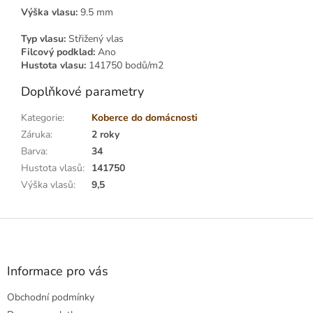
Výška vlasu:
9.5 mm
Typ vlasu:
Střižený vlas
Filcový podklad:
Ano
Hustota vlasu:
141750 bodů/m2
Doplňkové parametry
Kategorie
:
Koberce do domácnosti
Záruka
:
2 roky
Barva
:
34
Hustota vlasů
:
141750
Výška vlasů
:
9,5
Z
á
p
a
Informace pro vás
t
Obchodní podmínky
í