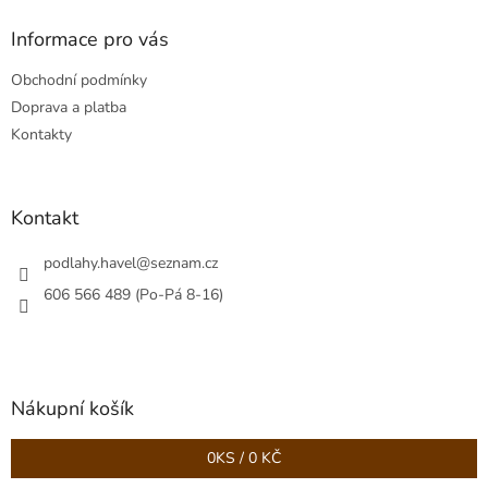
d
p
a
a
Informace pro vás
c
t
í
Obchodní podmínky
í
p
r
Doprava a platba
v
Kontakty
k
y
v
ý
Kontakt
p
i
podlahy.havel
@
seznam.cz
s
u
606 566 489 (Po-Pá 8-16)
Nákupní košík
0
KS /
0 KČ