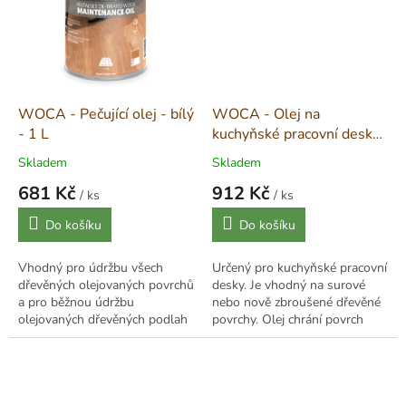
WOCA - Pečující olej - bílý
WOCA - Olej na
- 1 L
kuchyňské pracovní desky
- přírodní 0,75 L
Skladem
Skladem
681 Kč
912 Kč
/ ks
/ ks
Měrná
Měrná
Do košíku
Do košíku
cena:
cena:
Vhodný pro údržbu všech
Určený pro kuchyňské pracovní
dřevěných olejovaných povrchů
desky. Je vhodný na surové
a pro běžnou údržbu
nebo nově zbroušené dřevěné
olejovaných dřevěných podlah
povrchy. Olej chrání povrch
ošetřených oxidativními oleji.
před vodou a nečistotami. Na
Teplota oleje, místnosti a
tmavé i světlé dřeviny –
podlahy musí být...
mahagon,...