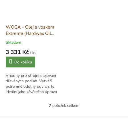
WOCA - Olej s voskem
Extreme (Hardwax Oil
Extreme) - přírodní - 2,5 L
Skladem
3 331 Kč
/ ks
Měrná
Do košíku
cena:
Vhodný pro strojní olejování
dřevěných podlah. Vytváří
extrémně odolný povrch. Je
ideální jako závěrečná úprava
surových nebo nově
broušených dřevěných povrchů
7
položek celkem
O
v interiéru, nebo...
v
l
Z
á
á