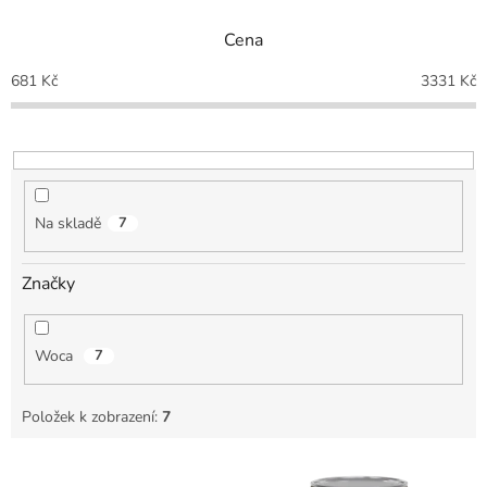
n
Cena
í
p
681
Kč
3331
Kč
r
o
d
u
k
t
Na skladě
7
ů
Značky
Woca
7
Položek k zobrazení:
7
V