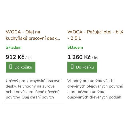
WOCA - Olej na
WOCA - Pečující olej - bílý
kuchyňské pracovní desky
- 2,5 L
- bílý 0,75 L
Skladem
Skladem
912 Kč
1 260 Kč
/ ks
/ ks
Měrná
Měrná
Do košíku
Do košíku
cena:
cena:
Určený pro kuchyňské pracovní
Vhodný pro údržbu všech
desky. Je vhodný na surové
dřevěných olejovaných povrchů
nebo nově zbroušené dřevěné
a pro běžnou údržbu
povrchy. Olej chrání povrch
olejovaných dřevěných podlah
před vodou a nečistotami. Na
ošetřených oxidativními oleji.
tmavé i světlé dřeviny –
Teplota oleje, místnosti a
mahagon,...
podlahy musí být...