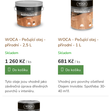
ý
p
i
s
p
r
o
d
WOCA - Pečující olej -
WOCA - Pečující olej -
u
přírodní - 2,5 L
přírodní - 1 L
k
Skladem
Skladem
t
1 260 Kč
681 Kč
ů
/ ks
/ ks
Měrná
Měrná
Do košíku
Do košíku
cena:
cena:
Tyto oleje jsou vhodně jako
Vhodný pro povrchy ošetřené
závěrečná úprava dřevěných
Olejem Invisible. Spotřeba: 30-
povrchů v interiéru.
40 m²/l