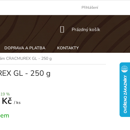
Přihlášení
NÁKUPNÍ
Prázdný košík
KOŠÍK
DOPRAVA A PLATBA
KONTAKTY
linám CRACMUREX GL - 250 g
REX GL - 250 g
–19 %
 Kč
/ ks
dem