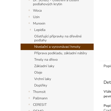
a
Dr. Schutz - Ošetření a čištění
podlahových krytin
n
Woca
e
l
Uzin
Murexin
Lepidla
Ošetřující přípravky na dřevěné
podlahy
Nivelační a vyrovnávací hmoty
Příprava podkladu, základní nátěry
Tmely na dřevo
Popi
Základní laky
Oleje
Vrchní laky
Det
Doplňky
Vlák
Thomsit
pevn
Pallmann
CERESIT
Popi
Crac