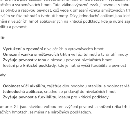
lačních a vyrovnávacích hmot. Tato vlákna výrazně zvyšují pevnost v tahu
 za ohybu a rázovou pevnost, což vede k omezení vzniku smršťovacích trh
evším ve fázi tuhnutí a tvrdnutí hmoty. Díky jednoduché aplikaci jsou ideá
nění nivelačních hmot aplikovaných na kritické podklady, kde je nutné zajis
bilitu a pevnost.
tí:
Vyztužení a zpevnění
nivelačních a vyrovnávacích hmot
Omezení vzniku smršťovacích trhlin
ve fázi tuhnutí a tvrdnutí hmoty
Zvyšuje pevnost v tahu
a rázovou pevnost nivelačních hmot
Ideální pro
kritické podklady
, kde je nutná vyšší flexibilita a pevnost
dy:
Odolnost vůči alkáliím
, zajišťuje dlouhodobou stabilitu a odolnost vl
Jednoduchá aplikace
, snadno se přidávají do nivelačních hmot
Zvyšuje pevnost a flexibilitu
, ideální pro kritické podklady
kmurex GL jsou skvělou volbou pro zvýšení pevnosti a snížení rizika trhli
lačních hmotách, zejména na náročných podkladech.