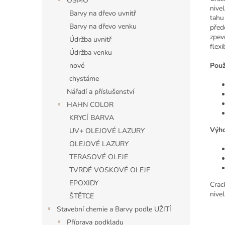
OSMO
nive
Barvy na dřevo uvnitř
tahu
Barvy na dřevo venku
před
zpev
Údržba uvnitř
flexi
Údržba venku
Použi
nové
chystáme
Nářadí a příslušenství
HAHN COLOR
KRYCÍ BARVA
Výho
UV+ OLEJOVÉ LAZURY
OLEJOVÉ LAZURY
TERASOVÉ OLEJE
TVRDÉ VOSKOVÉ OLEJE
EPOXIDY
Crac
nive
ŠTĚTCE
Stavební chemie a Barvy podle UŽITÍ
Příprava podkladu