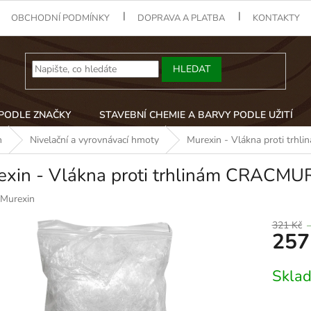
OBCHODNÍ PODMÍNKY
DOPRAVA A PLATBA
KONTAKTY
HLEDAT
 PODLE ZNAČKY
STAVEBNÍ CHEMIE A BARVY PODLE UŽITÍ
n
Nivelační a vyrovnávací hmoty
Murexin - Vlákna proti trh
exin - Vlákna proti trhlinám CRACMU
Murexin
321 Kč
257
Měrná
Skla
cena: