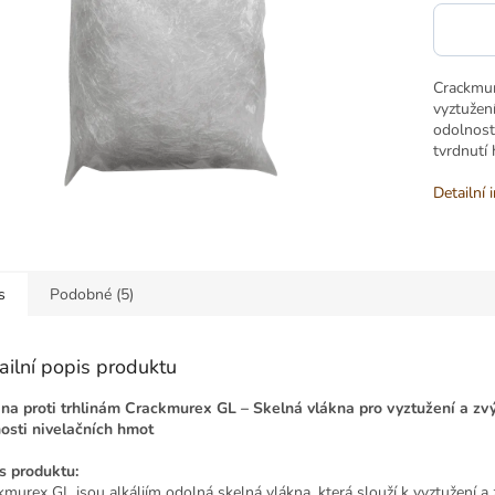
Crackmur
vyztužení
odolnost 
tvrdnutí 
Detailní 
s
Podobné (5)
ailní popis produktu
na proti trhlinám Crackmurex GL – Skelná vlákna pro vyztužení a zv
osti nivelačních hmot
s produktu:
kmurex GL jsou alkáliím odolná skelná vlákna, která slouží k vyztužení a