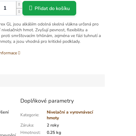
Přidat do košíku
ex GL jsou alkáliím odolná skelná vlákna určená pro
 nivelačních hmot. Zvyšují pevnost, flexibilitu a
proti smršťovacím trhlinám, zejména ve fázi tuhnutí a
hmoty, a jsou vhodná pro kritické podklady.
informace
Doplňkové parametry
ýšení
Nivelační a vyrovnávací
Kategorie
:
hmoty
Záruka
:
2 roky
Hmotnost
:
0.25 kg
 zpevnění