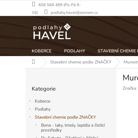
Přejít
606 566 489 (Po-Pá 8-
na
16)
podlahy.havel@seznam.cz
obsah
KOBERCE
PODLAHY
STAVEBNÍ CHEMIE
Domů
Stavební chemie podle ZNAČKY
Murexi
P
Mur
o
Přeskočit
s
Kategorie
Značka:
kategorie
t
r
Koberce
a
Podlahy
n
Stavební chemie podle ZNAČKY
n
í
Bona - laky, tmely, lepidla a čistící
prostředky
p