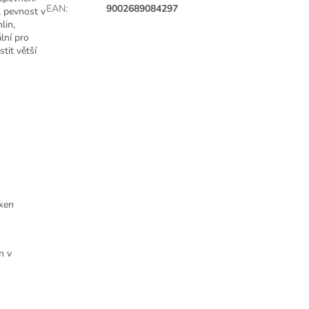
EAN
:
9002689084297
, pevnost v
lin,
lní pro
tit větší
áken
n v