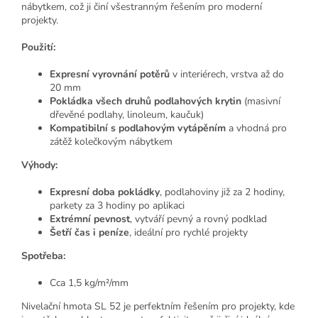
nábytkem, což ji činí všestranným řešením pro moderní
projekty.
Použití:
Expresní vyrovnání potěrů
v interiérech, vrstva až do
20 mm
Pokládka všech druhů podlahových krytin
(masivní
dřevěné podlahy, linoleum, kaučuk)
Kompatibilní s podlahovým vytápěním
a vhodná pro
zátěž kolečkovým nábytkem
Výhody:
Expresní doba pokládky
, podlahoviny již za 2 hodiny,
parkety za 3 hodiny po aplikaci
Extrémní pevnost
, vytváří pevný a rovný podklad
Šetří čas i peníze
, ideální pro rychlé projekty
Spotřeba:
Cca 1,5 kg/m²/mm
Nivelační hmota SL 52 je perfektním řešením pro projekty, kde