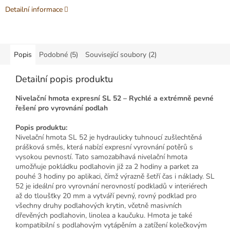
Detailní informace
Popis
Podobné (5)
Související soubory (2)
Detailní popis produktu
Nivelační hmota expresní SL 52 – Rychlé a extrémně pevné
řešení pro vyrovnání podlah
Popis produktu:
Nivelační hmota SL 52 je hydraulicky tuhnoucí zušlechtěná
prášková směs, která nabízí expresní vyrovnání potěrů s
vysokou pevností. Tato samozabíhavá nivelační hmota
umožňuje pokládku podlahovin již za 2 hodiny a parket za
pouhé 3 hodiny po aplikaci, čímž výrazně šetří čas i náklady. SL
52 je ideální pro vyrovnání nerovností podkladů v interiérech
až do tloušťky 20 mm a vytváří pevný, rovný podklad pro
všechny druhy podlahových krytin, včetně masivních
dřevěných podlahovin, linolea a kaučuku. Hmota je také
kompatibilní s podlahovým vytápěním a zatížení kolečkovým