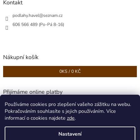
Kontakt
podlahy.havel
@
seznam.cz
606 566 489 (Po-Pá 8-16)
Nákupní košík
0
KS /
0 KČ
Přijímáme online platby
Používáme cookies pro zlepšení vašeho zážitku na webu.
Pokračováním souhlasíte s jejich používáním. Více
informací o cookies najdete
zde
.
Nastavení
Vytvořil Shoptet