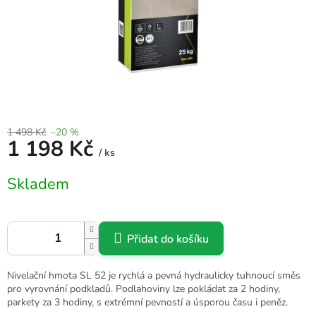
1 498 Kč
–20 %
1 198 Kč
/ ks
Měrná
Skladem
cena:
Přidat do košíku
Nivelační hmota SL 52 je rychlá a pevná hydraulicky tuhnoucí směs
pro vyrovnání podkladů. Podlahoviny lze pokládat za 2 hodiny,
parkety za 3 hodiny, s extrémní pevností a úsporou času i peněz.