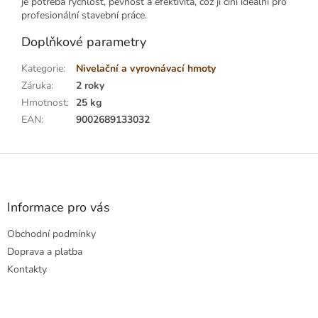
je potřeba rychlost, pevnost a efektivita, což ji činí ideální pro
profesionální stavební práce.
Doplňkové parametry
Kategorie
:
Nivelační a vyrovnávací hmoty
Záruka
:
2 roky
Hmotnost
:
25 kg
EAN
:
9002689133032
Z
á
p
a
Informace pro vás
t
Obchodní podmínky
í
Doprava a platba
Kontakty