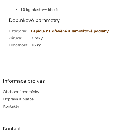
16 kg plastový kbelík
Doplňkové parametry
Kategorie
:
Lepidla na dřevěné a laminátové podlahy
Záruka
:
2 roky
Hmotnost
:
16 kg
Z
á
p
a
Informace pro vás
t
Obchodní podmínky
í
Doprava a platba
Kontakty
Kontakt