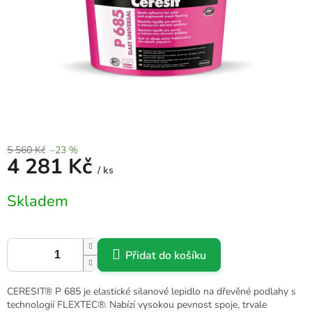
5 560 Kč
–23 %
4 281 Kč
/ ks
Měrná
Skladem
cena:
Přidat do košíku
CERESIT® P 685 je elastické silanové lepidlo na dřevěné podlahy s
technologií FLEXTEC®. Nabízí vysokou pevnost spoje, trvale