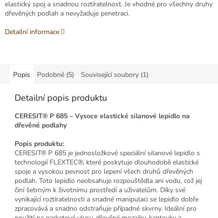
elastický spoj a snadnou roztíratelnost. Je vhodné pro všechny druhy
dřevěných podlah a nevyžaduje penetraci.
Detailní informace
Popis
Podobné (5)
Související soubory (1)
Detailní popis produktu
CERESIT® P 685 – Vysoce elastické silanové lepidlo na
dřevěné podlahy
Popis produktu:
CERESIT® P 685 je jednosložkové speciální silanové lepidlo s
technologií FLEXTEC®, které poskytuje dlouhodobě elastické
spoje a vysokou pevnost pro lepení všech druhů dřevěných
podlah. Toto lepidlo neobsahuje rozpouštědla ani vodu, což jej
činí šetrným k životnímu prostředí a uživatelům. Díky své
vynikající roztíratelnosti a snadné manipulaci se lepidlo dobře
zpracovává a snadno odstraňuje případné skvrny. Ideální pro
použití na parketové vlysy, dřevěné mozaiky, kantovky a