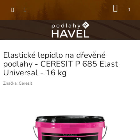
Přejít
NÁKU
na
obsah
KOŠÍK
Elastické lepidlo na dřevěné
podlahy - CERESIT P 685 Elast
Universal - 16 kg
Značka:
Ceresit