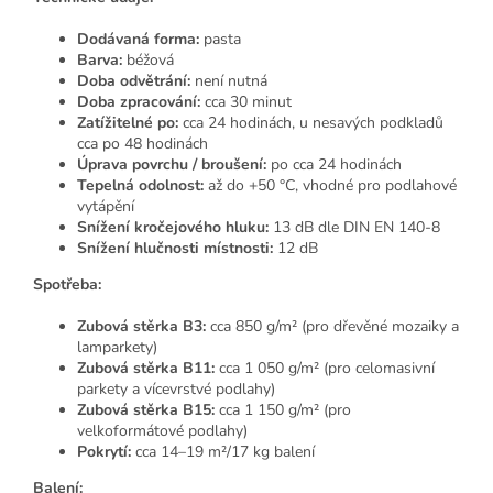
Dodávaná forma:
pasta
Barva:
béžová
Doba odvětrání:
není nutná
Doba zpracování:
cca 30 minut
Zatížitelné po:
cca 24 hodinách, u nesavých podkladů
cca po 48 hodinách
Úprava povrchu / broušení:
po cca 24 hodinách
Tepelná odolnost:
až do +50 °C, vhodné pro podlahové
vytápění
Snížení kročejového hluku:
13 dB dle DIN EN 140-8
Snížení hlučnosti místnosti:
12 dB
Spotřeba:
Zubová stěrka B3:
cca 850 g/m² (pro dřevěné mozaiky a
lamparkety)
Zubová stěrka B11:
cca 1 050 g/m² (pro celomasivní
parkety a vícevrstvé podlahy)
Zubová stěrka B15:
cca 1 150 g/m² (pro
velkoformátové podlahy)
Pokrytí:
cca 14–19 m²/17 kg balení
Balení: