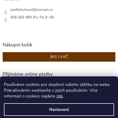
podlahy.havel
@
seznam.cz
606 566 489 (Po-Pá 8-16)
Nákupní košík
0
KS /
0 KČ
Přijímáme online platby
Používáme cookies pro zlepšení vašeho zážitku na webu.
Pokračováním souhlasíte s jejich používáním. Více
informací o cookies najdete
zde
.
Nastavení
Vytvořil Shoptet