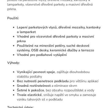
lamparkety, vícevrstvé dřevěné parkety a masivní dřevěná
prkna.
Použití:
Lepení parketových vlysů, dřevěné mozaiky, kantovky
a lamparket
Vhodné pro vícevrstvé dřevěné parkety a masivní
prkna
Použitelné na minerální potěry, suché deskové
systémy, OSB desky, keramické dlažby a terrazzo
Vhodné pro podlahové vytápění
Výhody:
Vynikající pevnost spoje
, zajišťuje dlouhodobou
stabilitu podlahy
Bez nutnosti penetrace podkladu
pro většinu aplikací
Snadná roztíratelnost
a eliminace skvrn
Šetrné k pokožce
, bez obsahu rozpouštědel a vody
Trvale elastické
, snižuje napětí ve smyku a zamezuje
vzniku tahových sil v podkladu
Technické údaje: