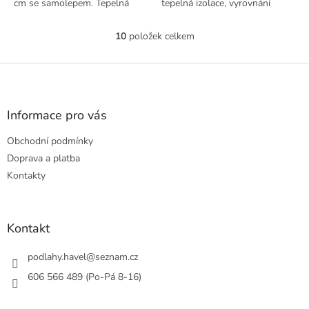
cm se samolepem. Tepelná
tepelná izolace, vyrovnání
izolace, kročejový útlum.
nerovností. Ekologicky
nezávadná.
10
položek celkem
O
v
l
Z
á
á
d
p
a
a
Informace pro vás
c
t
í
Obchodní podmínky
í
p
r
Doprava a platba
v
Kontakty
k
y
v
ý
Kontakt
p
i
podlahy.havel
@
seznam.cz
s
u
606 566 489 (Po-Pá 8-16)