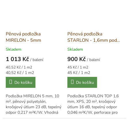
Pěnová podložka
Pěnová podložka
MIRELON - 5mm
STARLON - 1,6mm pod
Podlahové vytápění
Skladem
Skladem
1 013 Kč
900 Kč
/ balení
/ balení
Měrná
Měrná
40,52 Kč / 1 m2
45 Kč / 1 m2
cena:
cena:
Měrná
Měrná
40,52 Kč / 1 m2
45 Kč / 1 m2
cena:
cena:
Do košíku
Do košíku
Podložka MIRELON 5 mm, 10
Podložka STARLON TOP 1,6
m², pěnový polyetylén,
mm, XPS, 20 m², kročejový
kročejový útlum 23 dB, tepelný
útlum 16 dB, tepelný odpor
odpor 0,217 m²K/W. Vhodná
0,046 m²K/W, perforace pro
pod lité i průmyslové podlahy.
podlahové vytápění.