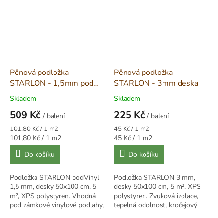
Pěnová podložka
Pěnová podložka
STARLON - 1,5mm pod
STARLON - 3mm deska
Vinyl
Skladem
Skladem
509 Kč
225 Kč
/ balení
/ balení
Měrná
Měrná
101,80 Kč / 1 m2
45 Kč / 1 m2
cena:
cena:
Měrná
Měrná
101,80 Kč / 1 m2
45 Kč / 1 m2
cena:
cena:
Do košíku
Do košíku
Podložka STARLON podVinyl
Podložka STARLON 3 mm,
1,5 mm, desky 50x100 cm, 5
desky 50x100 cm, 5 m², XPS
m², XPS polystyren. Vhodná
polystyren. Zvuková izolace,
pod zámkové vinylové podlahy,
tepelná odolnost, kročejový
kročejová izolace, kompatibilní
útlum, zatížení až 8,6 t/m².