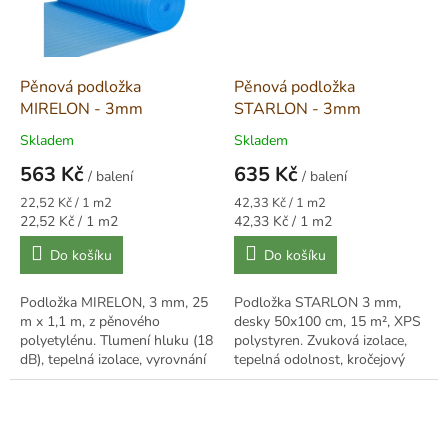
Pěnová podložka
Pěnová podložka
MIRELON - 3mm
STARLON - 3mm
Skladem
Skladem
563 Kč
635 Kč
/ balení
/ balení
Měrná
Měrná
22,52 Kč / 1 m2
42,33 Kč / 1 m2
cena:
cena:
Měrná
Měrná
22,52 Kč / 1 m2
42,33 Kč / 1 m2
cena:
cena:
Do košíku
Do košíku
Podložka MIRELON, 3 mm, 25
Podložka STARLON 3 mm,
m x 1,1 m, z pěnového
desky 50x100 cm, 15 m², XPS
polyetylénu. Tlumení hluku (18
polystyren. Zvuková izolace,
dB), tepelná izolace, vyrovnání
tepelná odolnost, kročejový
nerovností. Ekologicky
útlum, zatížení až 8,6 t/m².
nezávadná.