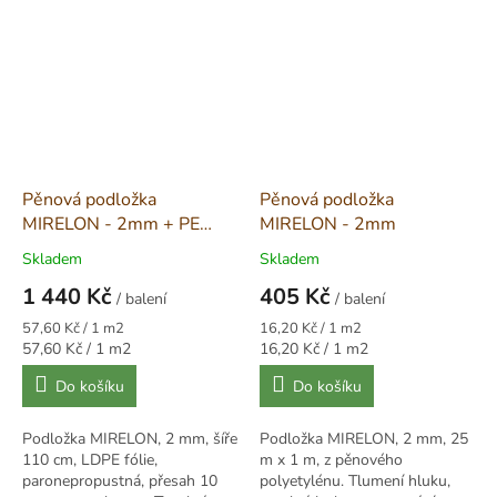
s podlahovým topením.
Pěnová podložka
Pěnová podložka
MIRELON - 2mm + PE
MIRELON - 2mm
fólie
Skladem
Skladem
1 440 Kč
405 Kč
/ balení
/ balení
Měrná
Měrná
57,60 Kč / 1 m2
16,20 Kč / 1 m2
cena:
cena:
Měrná
Měrná
57,60 Kč / 1 m2
16,20 Kč / 1 m2
cena:
cena:
Do košíku
Do košíku
Podložka MIRELON, 2 mm, šíře
Podložka MIRELON, 2 mm, 25
110 cm, LDPE fólie,
m x 1 m, z pěnového
paronepropustná, přesah 10
polyetylénu. Tlumení hluku,