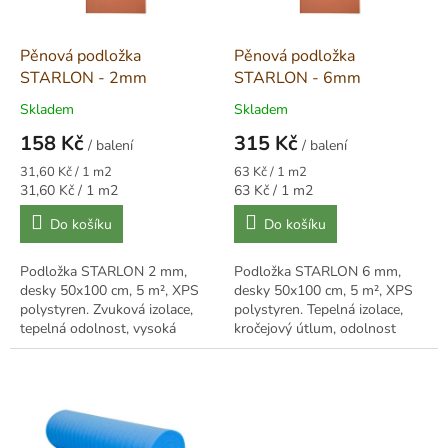
r
u
o
k
d
t
Pěnová podložka
Pěnová podložka
u
ů
STARLON - 2mm
STARLON - 6mm
k
Skladem
Skladem
t
158 Kč
315 Kč
ů
/ balení
/ balení
Měrná
Měrná
31,60 Kč / 1 m2
63 Kč / 1 m2
cena:
cena:
Měrná
Měrná
31,60 Kč / 1 m2
63 Kč / 1 m2
cena:
cena:
Do košíku
Do košíku
Podložka STARLON 2 mm,
Podložka STARLON 6 mm,
desky 50x100 cm, 5 m², XPS
desky 50x100 cm, 5 m², XPS
polystyren. Zvuková izolace,
polystyren. Tepelná izolace,
tepelná odolnost, vysoká
kročejový útlum, odolnost
odolnost proti zatížení, tlumení
proti zatížení, vyrovnání
hluku.
nerovností.