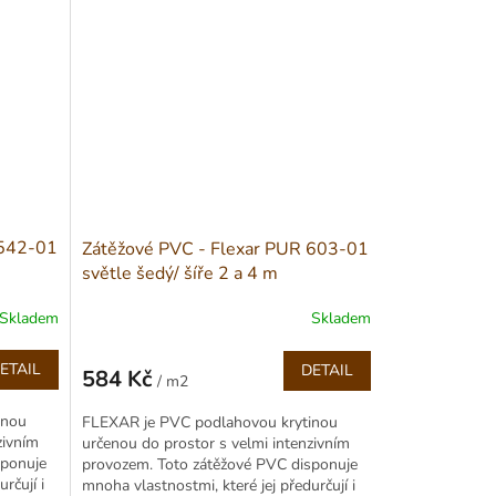
 542-01
Zátěžové PVC - Flexar PUR 603-01
světle šedý/ šíře 2 a 4 m
Skladem
Skladem
ETAIL
DETAIL
584 Kč
/ m2
Měrná
cena:
inou
FLEXAR je PVC podlahovou krytinou
zivním
určenou do prostor s velmi intenzivním
sponuje
provozem. Toto zátěžové PVC disponuje
rčují i
mnoha vlastnostmi, které jej předurčují i