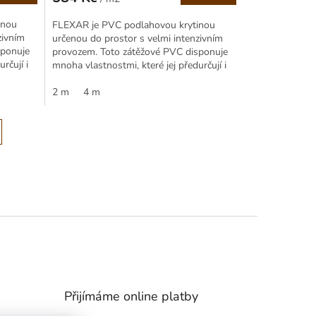
Měrná
cena:
inou
FLEXAR je PVC podlahovou krytinou
zivním
určenou do prostor s velmi intenzivním
sponuje
provozem. Toto zátěžové PVC disponuje
rčují i
mnoha vlastnostmi, které jej předurčují i
do průmyslových provozů...
2 m
4 m
Přijímáme online platby