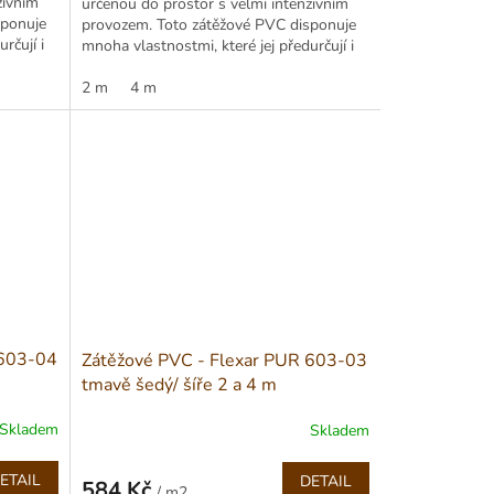
zivním
určenou do prostor s velmi intenzivním
sponuje
provozem. Toto zátěžové PVC disponuje
rčují i
mnoha vlastnostmi, které jej předurčují i
do průmyslových provozů...
2 m
4 m
 603-04
Zátěžové PVC - Flexar PUR 603-03
tmavě šedý/ šíře 2 a 4 m
Skladem
Skladem
ETAIL
DETAIL
584 Kč
/ m2