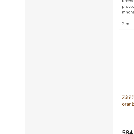
určeno
provo
mnoha 
do prů
2 m
Zátě
oranž
584