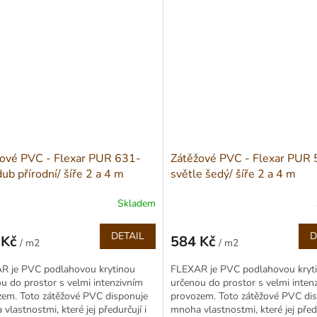
ové PVC - Flexar PUR 631-
Zátěžové PVC - Flexar PUR
ub přírodní/ šíře 2 a 4 m
světle šedý/ šíře 2 a 4 m
Skladem
DETAIL
D
 Kč
584 Kč
/ m2
/ m2
Měrná
cena:
R je PVC podlahovou krytinou
FLEXAR je PVC podlahovou kryt
u do prostor s velmi intenzivním
určenou do prostor s velmi inten
zem. Toto zátěžové PVC disponuje
provozem. Toto zátěžové PVC di
vlastnostmi, které jej předurčují i
mnoha vlastnostmi, které jej předu