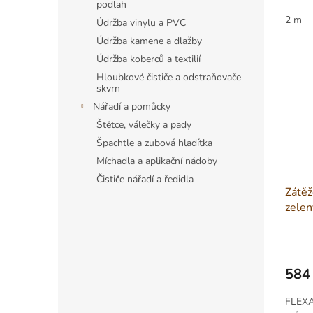
podlah
do prů
2 m
Údržba vinylu a PVC
Údržba kamene a dlažby
Údržba koberců a textilií
Hloubkové čističe a odstraňovače
skvrn
Nářadí a pomůcky
Štětce, válečky a pady
Špachtle a zubová hladítka
Míchadla a aplikační nádoby
Čističe nářadí a ředidla
Zátě
zelen
584
Měrná
cena:
FLEXA