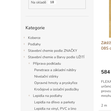
p
a
Na skladě
18
i
r
n
s
o
e
p
d
l
r
u
Přeskočit
o
k
Kategorie
kategorie
d
t
u
ů
Koberce
Zátěž
k
Podlahy
08S d
t
Stavební chemie podle ZNAČKY
ů
Stavební chemie a Barvy podle UŽITÍ
Příprava podkladu
Penetrace a základní nátěry
584
Nivelační stěrky
Měrná
cena:
FLEXA
Opravné hmoty a pryskyřice
určeno
Kročejové a izolační podložky
provo
Lepidla na podlahy
mnoha 
do prů
Lepidla na dřevo a parkety
2 m
Lepidla na vinyl, PVC a lino