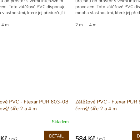
u do prostor s velmi intenzivním
určenou do prostor s velmi inten
zem. Toto zátěžové PVC disponuje
provozem. Toto zátěžové PVC di
vlastnostmi, které jej předurčují i
mnoha vlastnostmi, které jej předu
myslových provozů...
do průmyslových provozů...
4 m
2 m
4 m
žové PVC - Flexar PUR 603-08
Zátěžové PVC - Flexar PUR
ový/ šíře 2 a 4 m
černý/ šíře 2 a 4 m
Skladem
DETAIL
D
 Kč
584 Kč
/ m2
/ m2