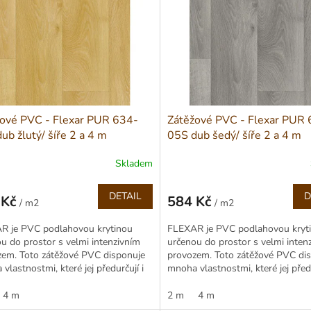
ové PVC - Flexar PUR 634-
Zátěžové PVC - Flexar PUR
ub žlutý/ šíře 2 a 4 m
05S dub šedý/ šíře 2 a 4 m
Skladem
DETAIL
D
 Kč
584 Kč
/ m2
/ m2
Měrná
cena:
R je PVC podlahovou krytinou
FLEXAR je PVC podlahovou kryt
u do prostor s velmi intenzivním
určenou do prostor s velmi inten
zem. Toto zátěžové PVC disponuje
provozem. Toto zátěžové PVC di
vlastnostmi, které jej předurčují i
mnoha vlastnostmi, které jej předu
myslových provozů...
do průmyslových provozů...
4 m
2 m
4 m