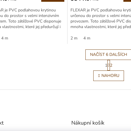
Měrná
cena:
R je PVC podlahovou krytinou
FLEXAR je PVC podlahovou kryt
u do prostor s velmi intenzivním
určenou do prostor s velmi inten
zem. Toto zátěžové PVC disponuje
provozem. Toto zátěžové PVC di
vlastnostmi, které jej předurčují i
mnoha vlastnostmi, které jej předu
myslových provozů...
do průmyslových provozů...
4 m
2 m
4 m
NAČÍST 6 DALŠÍCH
S
1
2
t
O
r
v
NAHORU
á
l
n
á
k
d
o
a
v
c
á
í
n
p
í
r
kt
Nákupní košík
v
k