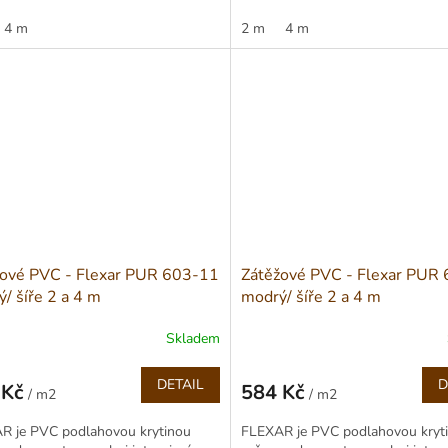
myslových provozů...
do průmyslových provozů...
4 m
2 m
4 m
žové PVC - Flexar PUR 603-11
Zátěžové PVC - Flexar PUR
ý/ šíře 2 a 4 m
modrý/ šíře 2 a 4 m
Skladem
DETAIL
D
 Kč
584 Kč
/ m2
/ m2
Měrná
cena:
R je PVC podlahovou krytinou
FLEXAR je PVC podlahovou kryt