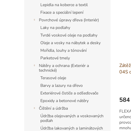
Lepidla na koberce a textil
Fixace a speciální lepení
Povrchové úpravy dřeva (Interiér)
Laky na podlahy
Tvrdé voskové oleje na podlahy
Oleje a vosky na nábytek a desky
Mořidla, louhy a tónování
Parketové tmely
Zátěž
Nátěry a ochrana (Exteriér a
technické)
04S d
Terasové oleje
Barvy a lazury na dřevo
Exteriérové čističe a odšeďovače
584
Epoxidy a betonové nátěry
Měrná
Čištění a údržba
cena:
FLEXA
Údržba olejovaných a voskovaných
určeno
podlah
provo
mnoha 
Údržba lakovaných a laminátových