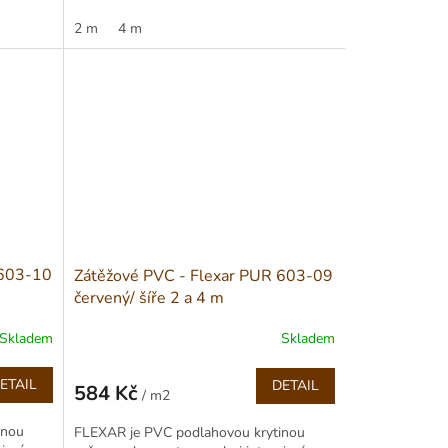
do průmyslových provozů...
2 m
4 m
 603-10
Zátěžové PVC - Flexar PUR 603-09
červený/ šíře 2 a 4 m
Skladem
Skladem
ETAIL
DETAIL
584 Kč
/ m2
Měrná
cena:
inou
FLEXAR je PVC podlahovou krytinou