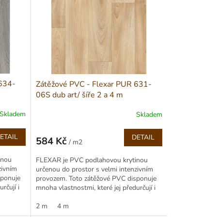
 634-
Zátěžové PVC - Flexar PUR 631-
06S dub art/ šíře 2 a 4 m
Skladem
Skladem
ETAIL
DETAIL
584 Kč
/ m2
Měrná
cena:
inou
FLEXAR je PVC podlahovou krytinou
zivním
určenou do prostor s velmi intenzivním
sponuje
provozem. Toto zátěžové PVC disponuje
rčují i
mnoha vlastnostmi, které jej předurčují i
do průmyslových provozů...
2 m
4 m