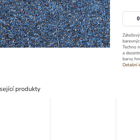
Zátežový
barevnýc
Techno na
a decentn
barvy hn
Detailní 
sející produkty