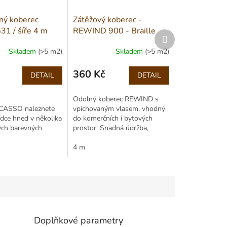
ný koberec
Zátěžový koberec -
31 / šíře 4 m
REWIND 900 - Braille
Další
Popcorn 7055 / šíře 4 m
produkt
Skladem
(>5 m2)
Skladem
(>5 m2)
360 Kč
DETAIL
DETAIL
Měrná
cena:
Odolný koberec REWIND s
ICASSO naleznete
vpichovaným vlasem, vhodný
ídce hned v několika
do komerčních i bytových
ých barevných
prostor. Snadná údržba,
 Vlas je
moderní žíhaný vzhled,
ypropylenovým...
vhodný pro kolečkové židle i
4 m
schodiště.
Doplňkové parametry