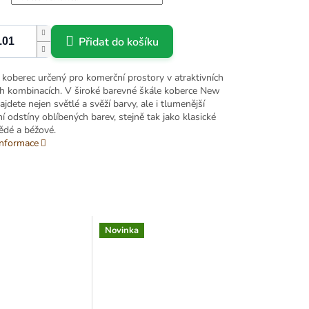
Přidat do košíku
 koberec určený pro komerční prostory v atraktivních
h kombinacích. V široké barevné škále koberce New
jdete nejen světlé a svěží barvy, ale i tlumenější
í odstíny oblíbených barev, stejně tak jako klasické
ědé a béžové.
informace
Novinka