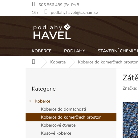
Přejít
606 566 489 (Po-Pá 8-
na
16)
podlahy.havel@seznam.cz
obsah
KOBERCE
PODLAHY
STAVEBNÍ CHEMIE
Domů
Koberce
Koberce do komerčních prostor
P
Zát
o
Přeskočit
s
Kategorie
Značka:
kategorie
t
r
Koberce
a
Koberce do domácnosti
n
Koberce do komerčních prostor
n
í
Kobercové čtverce
p
Kusové koberce