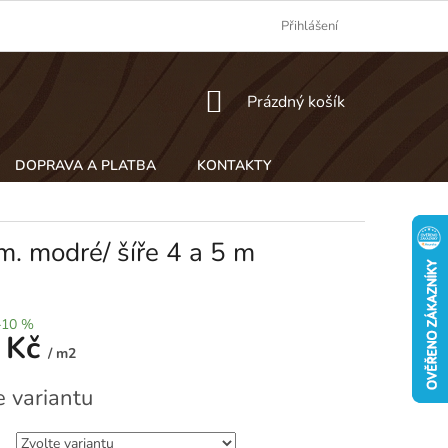
Přihlášení
NÁKUPNÍ
Prázdný košík
KOŠÍK
DOPRAVA A PLATBA
KONTAKTY
 modré/ šíře 4 a 5 m
–10 %
 Kč
/ m2
e variantu