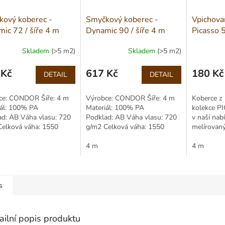
ový koberec -
Smyčkový koberec -
Vpichova
ic 72 / šíře 4 m
Dynamic 90 / šíře 4 m
Picasso 5
Skladem
(>5 m2)
Skladem
(>5 m2)
 Kč
617 Kč
180 Kč
DETAIL
DETAIL
Měrná
Měrná
cena:
cena:
ce: CONDOR Šíře: 4 m
Výrobce: CONDOR Šíře: 4 m
Koberce z
iál: 100% PA
Materiál: 100% PA
kolekce P
ad: AB Váha vlasu: 720
Podklad: AB Váha vlasu: 720
v naší nab
Celková váha: 1550
g/m2 Celková váha: 1550
melírovan
Celková výška: 5,00 mm
g/m2 Celková výška: 5,00 mm
variantách.
4 m
tvořen pol
4 m
s
ailní popis produktu