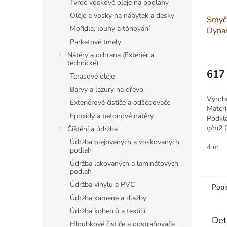
Tvrdé voskové oleje na podlahy
Oleje a vosky na nábytek a desky
Smyčk
Mořidla, louhy a tónování
Dynam
Parketové tmely
Nátěry a ochrana (Exteriér a
technické)
617
Terasové oleje
Měrná
Barvy a lazury na dřevo
cena:
Výrob
Exteriérové čističe a odšeďovače
Mater
Epoxidy a betonové nátěry
Podkl
g/m2 
Čištění a údržba
g/m2 
Údržba olejovaných a voskovaných
4 m
podlah
Údržba lakovaných a laminátových
podlah
Údržba vinylu a PVC
Popi
Údržba kamene a dlažby
Údržba koberců a textilií
Det
Hloubkové čističe a odstraňovače