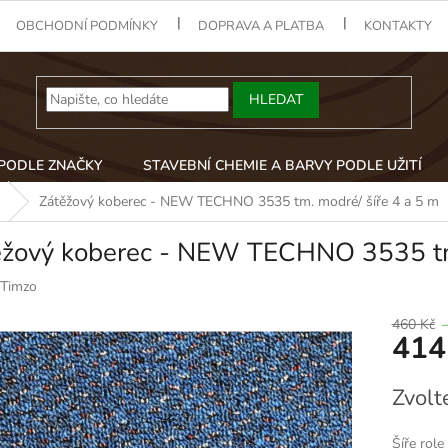
OBCHODNÍ PODMÍNKY
DOPRAVA A PLATBA
KONTAKTY
HLEDAT
 PODLE ZNAČKY
STAVEBNÍ CHEMIE A BARVY PODLE UŽITÍ
Zátěžový koberec - NEW TECHNO 3535 tm. modré/ šíře 4 a 5 m
ěžový koberec - NEW TECHNO 3535 tm.
Timzo
460 Kč
414
Měrná
Zvolt
cena:
Šíře role