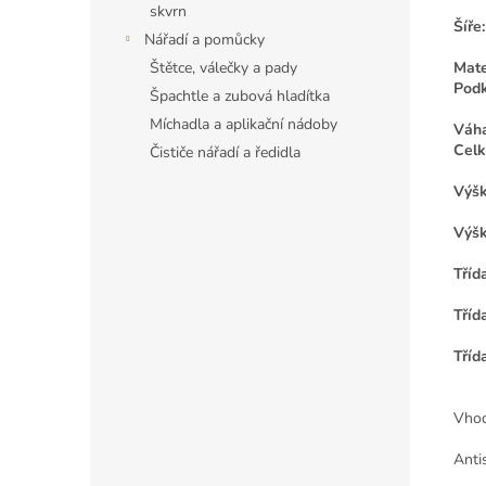
skvrn
Šíře:
Nářadí a pomůcky
Mate
Štětce, válečky a pady
Podk
Špachtle a zubová hladítka
Míchadla a aplikační nádoby
Váha
Celk
Čističe nářadí a ředidla
Výšk
Výšk
Tříd
Tříd
Tříd
Vhod
Anti