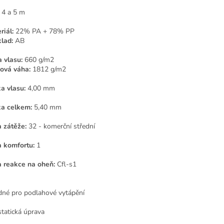
4 a 5 m
riál:
22% PA + 78% PP
lad:
AB
 vlasu:
660 g/m2
ová váha:
1812 g/m2
a vlasu:
4,00 mm
a celkem:
5,40 mm
a zátěže:
32 - komerční střední
a komfortu:
1
a reakce na oheň:
Cfl-s1
né pro podlahové vytápění
statická úprava