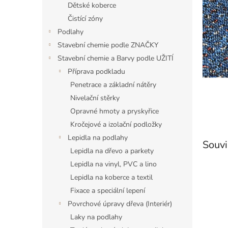
a
Dětské koberce
n
Čistící zóny
e
Podlahy
l
Stavební chemie podle ZNAČKY
Stavební chemie a Barvy podle UŽITÍ
Příprava podkladu
Penetrace a základní nátěry
Nivelační stěrky
Opravné hmoty a pryskyřice
Kročejové a izolační podložky
Lepidla na podlahy
Souvi
Lepidla na dřevo a parkety
Lepidla na vinyl, PVC a lino
Lepidla na koberce a textil
Fixace a speciální lepení
Povrchové úpravy dřeva (Interiér)
Laky na podlahy