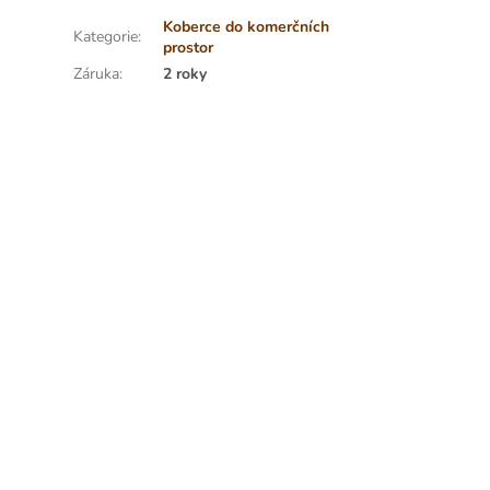
Koberce do komerčních
Kategorie
:
prostor
Záruka
:
2 roky