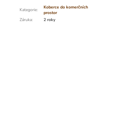
Koberce do komerčních
Kategorie
:
prostor
Záruka
:
2 roky