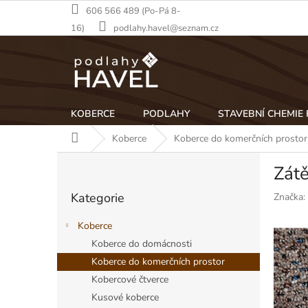
Přejít
606 566 489 (Po-Pá 8-
na
16)
podlahy.havel@seznam.cz
obsah
KOBERCE
PODLAHY
STAVEBNÍ CHEMIE
Domů
Koberce
Koberce do komerčních prostor
P
Zát
o
Přeskočit
s
Kategorie
Značka:
kategorie
t
r
Koberce
a
Koberce do domácnosti
n
Koberce do komerčních prostor
n
í
Kobercové čtverce
p
Kusové koberce