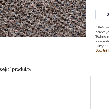
Zátežový
barevnýc
Techno na
a decentn
barvy hn
Detailní 
sející produkty