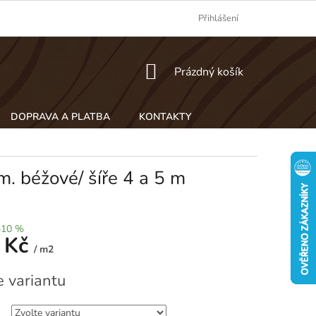
Přihlášení
NÁKUPNÍ
Prázdný košík
KOŠÍK
DOPRAVA A PLATBA
KONTAKTY
 béžové/ šíře 4 a 5 m
–10 %
 Kč
/ m2
e variantu