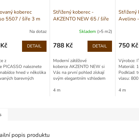
ovaný koberec
Střižený koberec -
Střižený 
so 5507 / šíře 3 m
AKZENTO NEW 65 / šíře
Avelino -
4 m
Na dotaz
Skladem
(>5 m2)
 Kč
788 Kč
750 Kč
DETAIL
DETAIL
Měrná
Měrná
cena:
cena:
e z
Moderní zátěžové
Výrobce: I
ce PICASSO naleznete
koberce AKZENTO NEW si
Materiál:
 nabídce hned v několika
Vás na první pohled získají
Podklad: 
ovaných barevných
svým elegantním vzhledem
vlasu: 800
tách. Vlas je
a kvalitním zpracováním.
1730 g/m2
 polypropylenovým...
Jednobarevné provedení
4 m
mm Celková
4 m
doplňuje...
s
ailní popis produktu