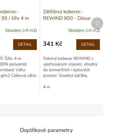
koberec -
Zátěžový koberec -
 95 / šíře 4 m
REWIND 900 - Dilour
Další
7055 / šíře 4 m
produkt
Skladem
(>5 m2)
Skladem
(>5 m2)
341 Kč
DETAIL
DETAIL
Měrná
cena:
TC Šíře: 4 m
Odolný koberec REWIND s
 100% polyamid
vpichovaným vlasem, vhodný
twinback Váha
do komerčních i bytových
 g/m2 Celková váha:
prostor. Snadná údržba,
 Výška vlasu: 4,00
moderní žíhaný vzhled,
 výška: 6,00...
vhodný pro kolečkové židle i
4 m
schodiště.
Doplňkové parametry