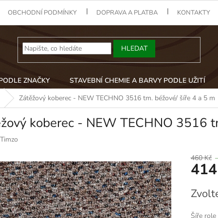
OBCHODNÍ PODMÍNKY
DOPRAVA A PLATBA
KONTAKTY
HLEDAT
 PODLE ZNAČKY
STAVEBNÍ CHEMIE A BARVY PODLE UŽITÍ
Zátěžový koberec - NEW TECHNO 3516 tm. béžové/ šíře 4 a 5 m
ěžový koberec - NEW TECHNO 3516 tm.
Timzo
460 Kč
414
Měrná
Zvolt
cena:
Šíře role