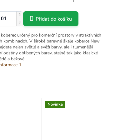
Přidat do košíku
 koberec určený pro komerční prostory v atraktivních
h kombinacích. V široké barevné škále koberce New
jdete nejen světlé a svěží barvy, ale i tlumenější
í odstíny oblíbených barev, stejně tak jako klasické
ědé a béžové.
informace
Novinka