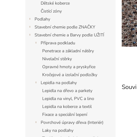
a
Dětské koberce
n
Čistící zóny
e
Podlahy
l
Stavební chemie podle ZNAČKY
Stavební chemie a Barvy podle UŽITÍ
Příprava podkladu
Penetrace a základní nátěry
Nivelační stěrky
Opravné hmoty a pryskyřice
Kročejové a izolační podložky
Lepidla na podlahy
Souvi
Lepidla na dřevo a parkety
Lepidla na vinyl, PVC a lino
Lepidla na koberce a textil
Fixace a speciální lepení
Povrchové úpravy dřeva (Interiér)
Laky na podlahy