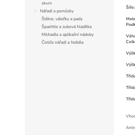
skvrn
Šíře:
Nářadí a pomůcky
Mate
Štětce, válečky a pady
Podk
Špachtle a zubová hladítka
Míchadla a aplikační nádoby
Váha
Celk
Čističe nářadí a ředidla
Výšk
Výšk
Tříd
Tříd
Tříd
Vhod
Anti