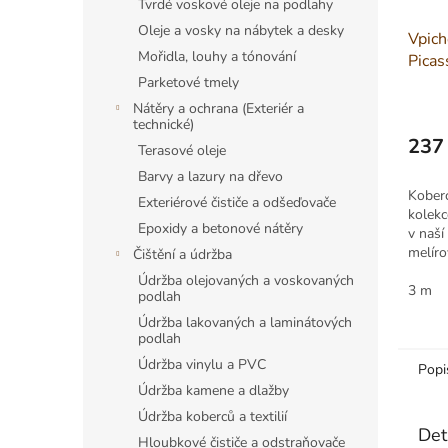
Tvrdé voskové oleje na podlahy
Oleje a vosky na nábytek a desky
Vpich
Mořidla, louhy a tónování
Picas
Parketové tmely
Nátěry a ochrana (Exteriér a
technické)
237
Terasové oleje
Měrná
Barvy a lazury na dřevo
cena:
Koberc
Exteriérové čističe a odšeďovače
kolek
Epoxidy a betonové nátěry
v naší
melír
Čištění a údržba
varian
Údržba olejovaných a voskovaných
tvořen
3 m
podlah
Údržba lakovaných a laminátových
podlah
Údržba vinylu a PVC
Popi
Údržba kamene a dlažby
Údržba koberců a textilií
Det
Hloubkové čističe a odstraňovače