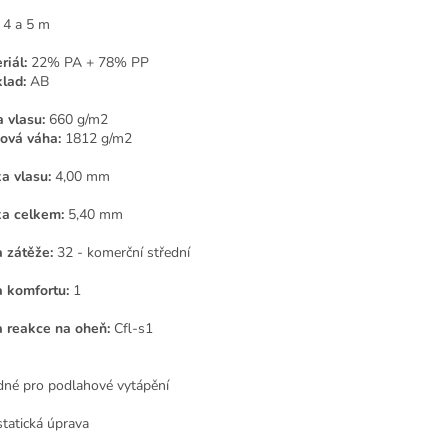
4 a 5 m
riál:
22% PA + 78% PP
lad:
AB
 vlasu:
660 g/m2
ová váha:
1812 g/m2
a vlasu:
4,00 mm
a celkem:
5,40 mm
a zátěže:
32 - komerční střední
a komfortu:
1
a reakce na oheň:
Cfl-s1
né pro podlahové vytápění
statická úprava