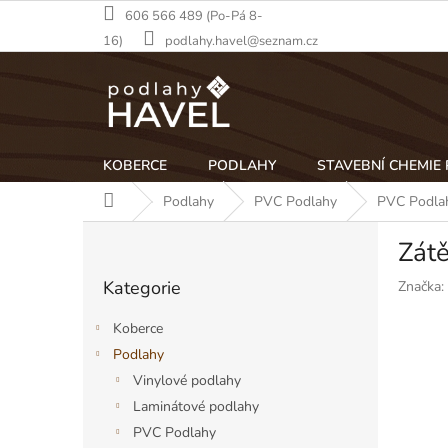
Přejít
606 566 489 (Po-Pá 8-
na
16)
podlahy.havel@seznam.cz
obsah
KOBERCE
PODLAHY
STAVEBNÍ CHEMIE
Domů
Podlahy
PVC Podlahy
PVC Podlah
P
Zát
o
Přeskočit
s
Kategorie
Značka:
kategorie
t
r
Koberce
a
Podlahy
n
Vinylové podlahy
n
í
Laminátové podlahy
p
PVC Podlahy