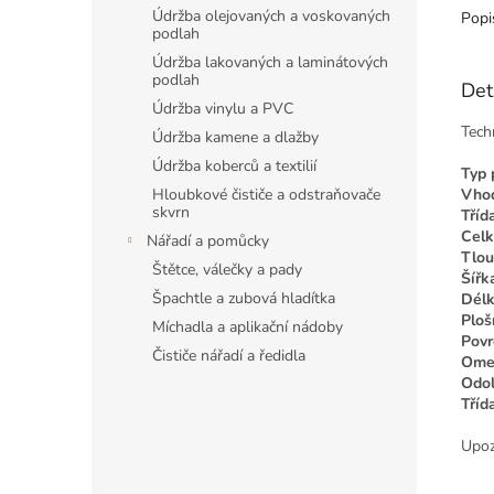
Údržba olejovaných a voskovaných
Popi
podlah
Údržba lakovaných a laminátových
podlah
Det
Údržba vinylu a PVC
Tech
Údržba kamene a dlažby
Údržba koberců a textilií
Typ 
Vhod
Hloubkové čističe a odstraňovače
skvrn
Tříd
Celk
Nářadí a pomůcky
Tlou
Štětce, válečky a pady
Šířk
Špachtle a zubová hladítka
Délk
Ploš
Míchadla a aplikační nádoby
Povr
Čističe nářadí a ředidla
Omez
Odol
Tříd
Upoz