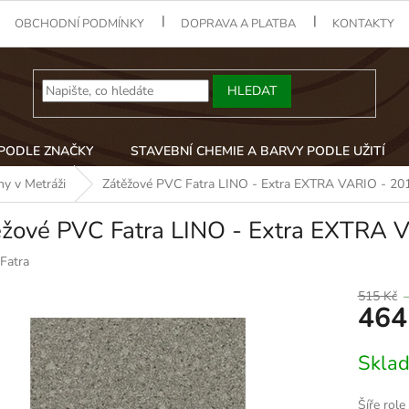
OBCHODNÍ PODMÍNKY
DOPRAVA A PLATBA
KONTAKTY
HLEDAT
 PODLE ZNAČKY
STAVEBNÍ CHEMIE A BARVY PODLE UŽITÍ
y v Metráži
Zátěžové PVC Fatra LINO - Extra EXTRA VARIO - 201
ěžové PVC Fatra LINO - Extra EXTRA 
Fatra
515 Kč
464
Měrná
Skla
cena:
Šíře role