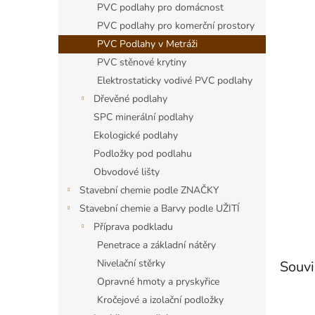
a
PVC podlahy pro domácnost
n
PVC podlahy pro komerční prostory
e
PVC Podlahy v Metráži
l
PVC stěnové krytiny
Elektrostaticky vodivé PVC podlahy
Dřevěné podlahy
SPC minerální podlahy
Ekologické podlahy
Podložky pod podlahu
Obvodové lišty
Stavební chemie podle ZNAČKY
Stavební chemie a Barvy podle UŽITÍ
Příprava podkladu
Penetrace a základní nátěry
Nivelační stěrky
Souvi
Opravné hmoty a pryskyřice
Kročejové a izolační podložky