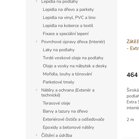
Lepidla na podlahy
Lepidla na dřevo a parkety
Lepidla na vinyl, PVC a lino
Lepidla na koberce a textil
Fixace a speciální lepení
Zátěž
Povrchové úpravy dřeva (Interiér)
- Ext
Laky na podlahy
56 ší
Tvrdé voskové oleje na podlahy
Oleje a vosky na nábytek a desky
464
Mořidla, louhy a tónování
Měrná
Parketové tmely
cena:
Široká
Nátěry a ochrana (Exteriér a
technické)
podlah
Extra 
Terasové oleje
interi
Barvy a lazury na dřevo
podlah
Exteriérové čističe a odšeďovače
nejvyš
2 m
aplika
Epoxidy a betonové nátěry
Čištění a údržba