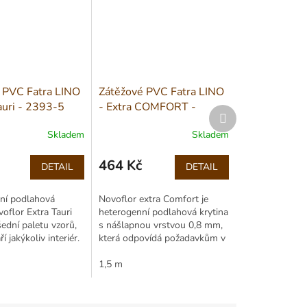
 PVC Fatra LINO
Zátěžové PVC Fatra LINO
auri - 2393-5
- Extra COMFORT -
Další
2015-9 šíře 1,5m
produkt
Skladem
Skladem
464 Kč
DETAIL
DETAIL
Měrná
cena:
ní podlahová
Novoflor extra Comfort je
voflor Extra Tauri
heterogenní podlahová krytina
šední paletu vzorů,
s nášlapnou vrstvou 0,8 mm,
í jakýkoliv interiér.
která odpovídá požadavkům v
í mezi podlahy s
bytové, komerční výstavbě a
stupněm zátěže a je
lehkému průmyslu.Díky
1,5 m
celkové...