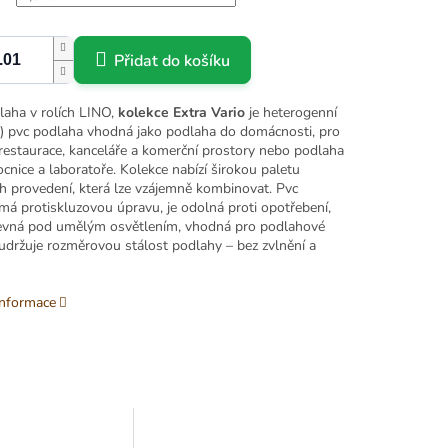
Přidat do košíku
aha v rolích LINO,
kolekce Extra Vario
je heterogenní
á) pvc podlaha vhodná jako podlaha do domácnosti, pro
 restaurace, kanceláře a komerční prostory nebo podlaha
nice a laboratoře. Kolekce nabízí širokou paletu
h provedení, která lze vzájemně kombinovat. Pvc
má protiskluzovou úpravu, je odolná proti opotřebení,
evná pod umělým osvětlením, vhodná pro podlahové
 udržuje rozměrovou stálost podlahy – bez zvlnění a
informace