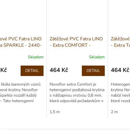
ové PVC Fatra LINO
Zátěžové PVC Fatra LINO
Zátěžové
ra SPARKLE - 2440-
- Extra COMFORT -
- Extra T
ře 2m
2015-55 šíře 1,5m
šíře 2m
Skladem
Skladem
 Kč
464 Kč
464 Kč
DETAIL
DETAIL
Měrná
Měrná
cena:
cena:
 škála barevných vzorů
Novoflor extra Comfort je
Heterogen
ové krytiny Novoflor
heterogenní podlahová krytina
krytina No
Sparkle rozzáří každý
s nášlapnou vrstvou 0,8 mm,
nabízí nev
ér. Tato heterogenní
která odpovídá požadavkům v
které rozzář
ovina disponuje
bytové, komerční výstavbě a
Tauri patř
ším stupněm zátěže,
lehkému průmyslu.Díky
1,5 m
nejvyšším 
2 m
ce je možná...
celkové...
možné...