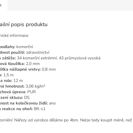
s
ailní popis produktu
nické informace:
podlahy:
komerční
nost použití:
zdravotnictví
a zátěže:
34 komerční extrémní, 43 průmyslová vysoká
ová tloušťka:
2,0 mm
šťka nášlapné vrstvy:
0,8 mm
a:
1,5 m
a role:
12 m
ná hmotnost:
3,06 kg/m²
chová úprava:
PUR
ení skluzu:
DS
nost na kolečkovou židli:
ano
a reakce na oheň:
Bfl-s1
ornění: Nářezy od výrobce děláme po 4bm. Nelze tedy koupit méně, než