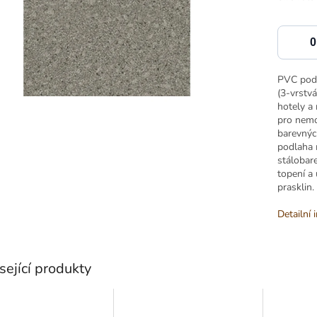
PVC podl
(3-vrstv
hotely a
pro nemoc
barevnýc
podlaha 
stálobar
topení a
prasklin.
Detailní 
sející produkty