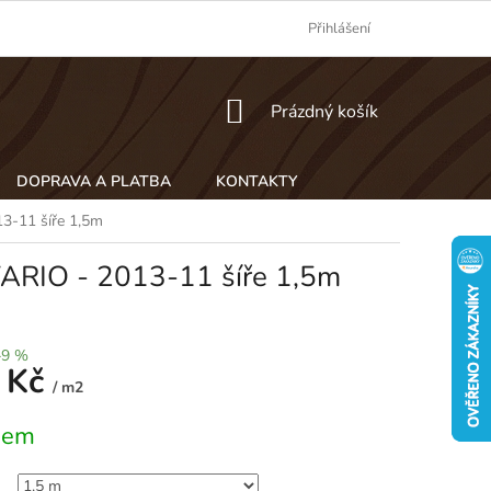
Přihlášení
NÁKUPNÍ
Prázdný košík
KOŠÍK
DOPRAVA A PLATBA
KONTAKTY
3-11 šíře 1,5m
VARIO - 2013-11 šíře 1,5m
–9 %
 Kč
/ m2
dem