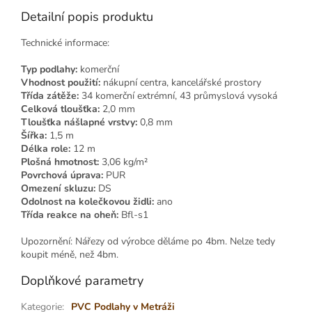
Detailní popis produktu
Technické informace:
Typ podlahy:
komerční
Vhodnost použití:
nákupní centra, kancelářské prostory
Třída zátěže:
34 komerční extrémní, 43 průmyslová vysoká
Celková tloušťka:
2,0 mm
Tloušťka nášlapné vrstvy:
0,8 mm
Šířka:
1,5 m
Délka role:
12 m
Plošná hmotnost:
3,06 kg/m²
Povrchová úprava:
PUR
Omezení skluzu:
DS
Odolnost na kolečkovou židli:
ano
Třída reakce na oheň:
Bfl-s1
Upozornění: Nářezy od výrobce děláme po 4bm. Nelze tedy
koupit méně, než 4bm.
Doplňkové parametry
Kategorie
:
PVC Podlahy v Metráži