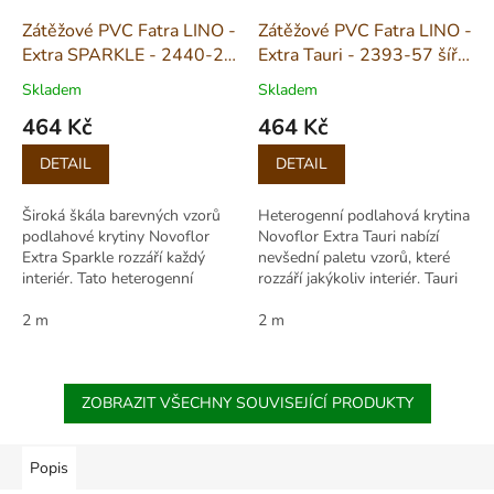
Zátěžové PVC Fatra LINO -
Zátěžové PVC Fatra LINO -
Extra SPARKLE - 2440-2
Extra Tauri - 2393-57 šíře
šíře 2m
2m
Skladem
Skladem
464 Kč
464 Kč
Měrná
Měrná
DETAIL
DETAIL
cena:
cena:
Široká škála barevných vzorů
Heterogenní podlahová krytina
podlahové krytiny Novoflor
Novoflor Extra Tauri nabízí
Extra Sparkle rozzáří každý
nevšední paletu vzorů, které
interiér. Tato heterogenní
rozzáří jakýkoliv interiér. Tauri
podlahovina disponuje
patří mezi podlahy s nejvyšším
nejvyšším stupněm zátěže,
2 m
stupněm zátěže a je možné...
2 m
aplikace je možná...
ZOBRAZIT VŠECHNY SOUVISEJÍCÍ PRODUKTY
Popis