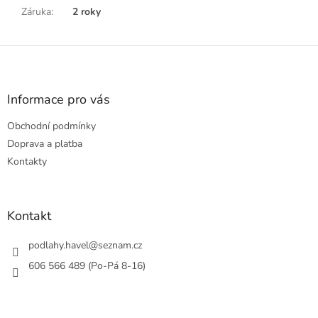
Záruka
:
2 roky
Z
á
p
a
Informace pro vás
t
Obchodní podmínky
í
Doprava a platba
Kontakty
Kontakt
podlahy.havel
@
seznam.cz
606 566 489 (Po-Pá 8-16)