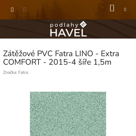
Přejít
NÁKU
na
obsah
KOŠÍK
Zátěžové PVC Fatra LINO - Extra
COMFORT - 2015-4 šíře 1,5m
Značka:
Fatra