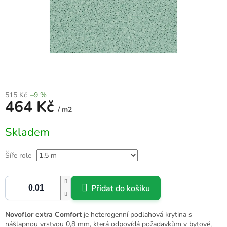
515 Kč
–9 %
464 Kč
/ m2
Měrná
Skladem
cena:
Šíře role
Přidat do košíku
Novoflor extra Comfort
je heterogenní podlahová krytina s
nášlapnou vrstvou 0,8 mm, která odpovídá požadavkům v bytové,