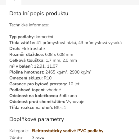
Detailní popis produktu
Technické informace:
Typ podlahy:
komerční
Třída zátěže:
41 průmyslová nízká, 43 průmyslová vysoká
Druh:
Elektrostatik
Rozměr dlaždice:
608 x 608 mm
Celková tloušťka:
1,7 mm, 2,0 mm
m² v balení:
12,91, 11,07
Plošná hmotnost:
2465 kg/m², 2900 kg/m²
Omezení skluzu:
R10
Garance pro bytové prostory:
10 let
Podlahové topení:
vhodné
Odolnost na kolečkovou židli:
ano
Odolnost proti chemikáliím:
Vyhovuje
Třída reakce na oheň:
Bfl-s1
Doplňkové parametry
Kategorie
:
Elektrostaticky vodivé PVC podlahy
Záruka
:
2 roky