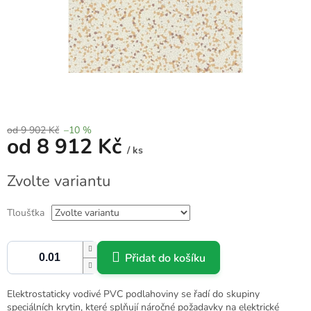
od 9 902 Kč
–10 %
od
8 912 Kč
/ ks
Měrná
Zvolte variantu
cena:
Tloušťka
Přidat do košíku
Elektrostaticky vodivé PVC podlahoviny se řadí do skupiny
speciálních krytin, které splňují náročné požadavky na elektrické