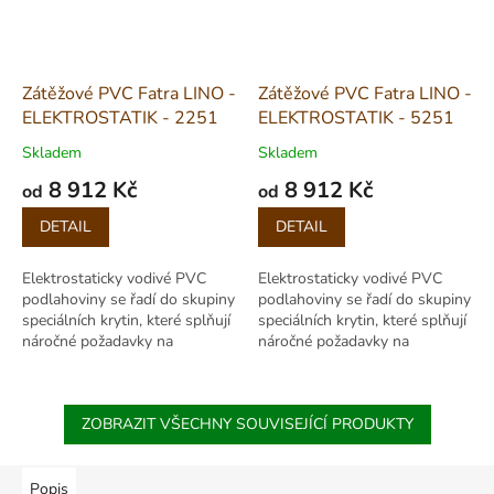
Zátěžové PVC Fatra LINO -
Zátěžové PVC Fatra LINO -
ELEKTROSTATIK - 2251
ELEKTROSTATIK - 5251
Skladem
Skladem
8 912 Kč
8 912 Kč
od
od
Měrná
Měrná
DETAIL
DETAIL
cena:
cena:
Elektrostaticky vodivé PVC
Elektrostaticky vodivé PVC
podlahoviny se řadí do skupiny
podlahoviny se řadí do skupiny
speciálních krytin, které splňují
speciálních krytin, které splňují
náročné požadavky na
náročné požadavky na
elektrické vlastnosti.
elektrické vlastnosti.
Představují vysoce účinné
Představují vysoce účinné
řešení v...
řešení v...
ZOBRAZIT VŠECHNY SOUVISEJÍCÍ PRODUKTY
Popis