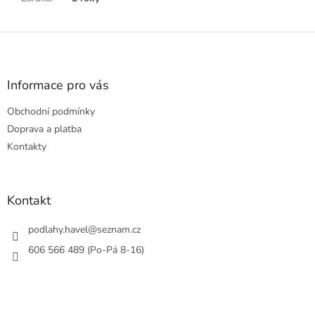
Z
á
p
a
Informace pro vás
t
Obchodní podmínky
í
Doprava a platba
Kontakty
Kontakt
podlahy.havel
@
seznam.cz
606 566 489 (Po-Pá 8-16)