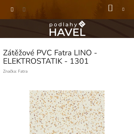
Přejít
NÁKU
na
obsah
KOŠÍK
Zátěžové PVC Fatra LINO -
ELEKTROSTATIK - 1301
Značka:
Fatra