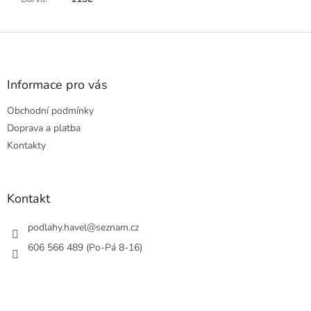
Z
á
p
a
Informace pro vás
t
Obchodní podmínky
í
Doprava a platba
Kontakty
Kontakt
podlahy.havel
@
seznam.cz
606 566 489 (Po-Pá 8-16)