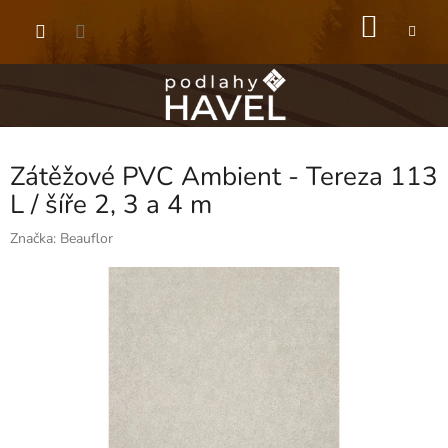
Přejít
NÁKU
na
obsah
KOŠÍK
Zátěžové PVC Ambient - Tereza 113
L / šíře 2, 3 a 4 m
Značka:
Beauflor