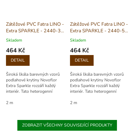
Zátěžové PVC Fatra LINO -
Zátěžové PVC Fatra LINO -
Extra SPARKLE - 2440-3
Extra SPARKLE - 2440-58
šíře 2m
šíře 2m
Skladem
Skladem
464 Kč
464 Kč
Měrná
Měrná
DETAIL
DETAIL
cena:
cena:
Široká škála barevných vzorů
Široká škála barevných vzorů
podlahové krytiny Novoflor
podlahové krytiny Novoflor
Extra Sparkle rozzáří každý
Extra Sparkle rozzáří každý
interiér. Tato heterogenní
interiér. Tato heterogenní
podlahovina disponuje
podlahovina disponuje
nejvyšším stupněm zátěže,
2 m
nejvyšším stupněm zátěže,
2 m
aplikace je možná...
aplikace je možná...
ZOBRAZIT VŠECHNY SOUVISEJÍCÍ PRODUKTY