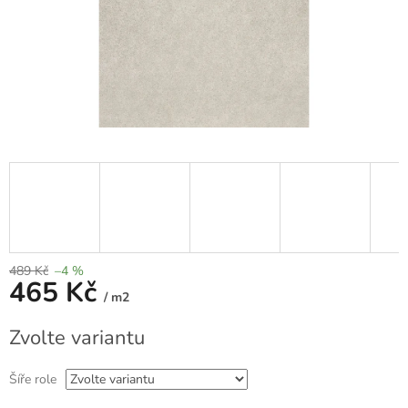
489 Kč
–4 %
465 Kč
/ m2
Měrná
Zvolte variantu
cena:
Šíře role