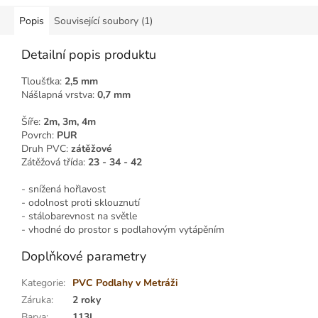
Popis
Související soubory (1)
Detailní popis produktu
Tloušťka:
2,5 mm
Nášlapná vrstva:
0,7 mm
Šíře:
2m, 3m, 4m
Povrch:
PUR
Druh PVC:
zátěžové
Zátěžová třída:
23 - 34 - 42
- snížená hořlavost
- odolnost proti sklouznutí
- stálobarevnost na světle
- vhodné do prostor s podlahovým vytápěním
Doplňkové parametry
Kategorie
:
PVC Podlahy v Metráži
Záruka
:
2 roky
Barva
:
113L