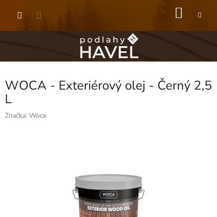
Přejít
NÁKU
na
obsah
KOŠÍK
WOCA - Exteriérový olej - Černý 2,5
L
Značka:
Woca