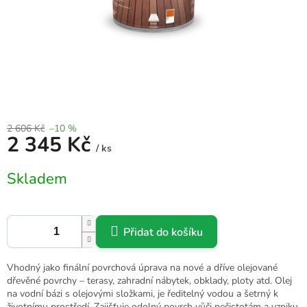
2 606 Kč
–10 %
2 345 Kč
/ ks
Měrná
Skladem
cena:
Přidat do košíku
Vhodný jako finální povrchová úprava na nové a dříve olejované
dřevěné povrchy – terasy, zahradní nábytek, obklady, ploty atd. Olej
na vodní bázi s olejovými složkami, je ředitelný vodou a šetrný k
životnímu prostředí. Zajišťuje odolný povrch vůči nečistotám a vzniku