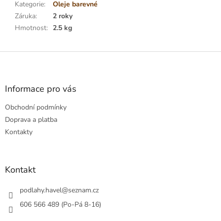
Kategorie
:
Oleje barevné
Záruka
:
2 roky
Hmotnost
:
2.5 kg
Z
á
p
a
Informace pro vás
t
Obchodní podmínky
í
Doprava a platba
Kontakty
Kontakt
podlahy.havel
@
seznam.cz
606 566 489 (Po-Pá 8-16)