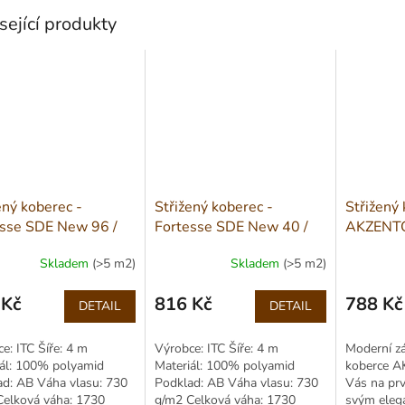
sející produkty
ený koberec -
Střižený koberec -
Střižený 
esse SDE New 96 /
Fortesse SDE New 40 /
AKZENTO
4 m
šíře 4 m
4 m
Skladem
(>5 m2)
Skladem
(>5 m2)
 Kč
816 Kč
788 Kč
DETAIL
DETAIL
Měrná
Měrná
cena:
cena:
e: ITC Šíře: 4 m
Výrobce: ITC Šíře: 4 m
Moderní z
iál: 100% polyamid
Materiál: 100% polyamid
koberce 
ad: AB Váha vlasu: 730
Podklad: AB Váha vlasu: 730
Vás na prv
Celková váha: 1730
g/m2 Celková váha: 1730
svým eleg