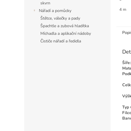
skvrn
g/m2 
Celko
4 m
Nářadí a pomůcky
Štětce, válečky a pady
Špachtle a zubová hladítka
Popi
Míchadla a aplikační nádoby
Čističe nářadí a ředidla
Det
Šíře:
Mate
Podk
Celk
Výšk
Typ 
Filc
Barv