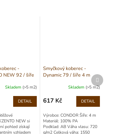
koberec -
Smyčkový koberec -
 NEW 92 / šíře
Dynamic 79 / šíře 4 m
Další
produkt
Skladem
(>5 m2)
Skladem
(>5 m2)
617 Kč
DETAIL
DETAIL
Měrná
cena:
átěžové
Výrobce: CONDOR Šíře: 4 m
AKZENTO NEW si
Materiál: 100% PA
ní pohled získají
Podklad: AB Váha vlasu: 720
antním vzhledem
g/m2 Celková váha: 1550