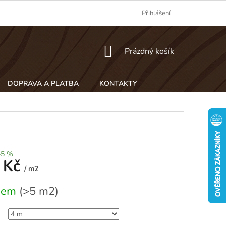
Přihlášení
NÁKUPNÍ
Prázdný košík
KOŠÍK
DOPRAVA A PLATBA
KONTAKTY
–5 %
 Kč
/ m2
dem
(>5 m2)