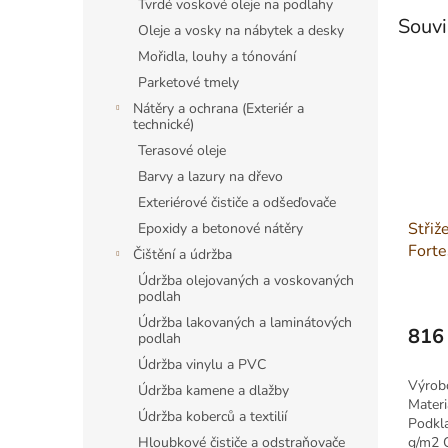
Tvrdé voskové oleje na podlahy
Souvi
Oleje a vosky na nábytek a desky
Mořidla, louhy a tónování
Parketové tmely
Nátěry a ochrana (Exteriér a
technické)
Terasové oleje
Barvy a lazury na dřevo
Exteriérové čističe a odšeďovače
Střiž
Epoxidy a betonové nátěry
Fort
Čištění a údržba
šíře 
Údržba olejovaných a voskovaných
podlah
Údržba lakovaných a laminátových
816
podlah
Měrná
Údržba vinylu a PVC
cena:
Výrobc
Údržba kamene a dlažby
Mater
Údržba koberců a textilií
Podkl
g/m2 
Hloubkové čističe a odstraňovače