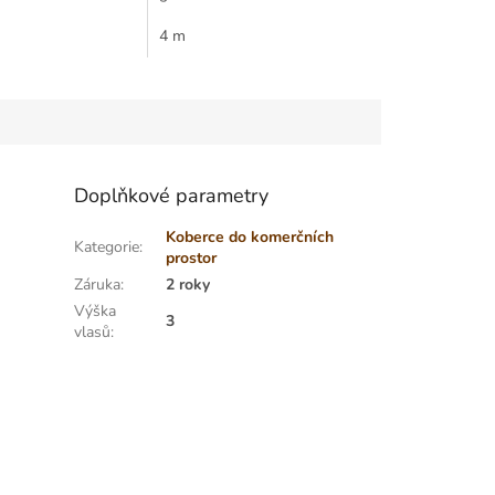
m zpracováním.
g/m2 Celková výška: 5,00 mm
vné provedení
4 m
Doplňkové parametry
Koberce do komerčních
Kategorie
:
prostor
Záruka
:
2 roky
Výška
3
vlasů
: