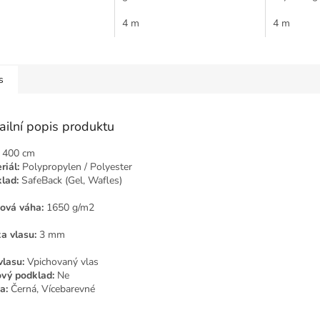
Výška vlasu: 4,00 mm
g/m2 Výška vlasu: 4,00 mm
a kvalitní
vá výška: 6,00 mm
Celková výška: 6,00 mm
4 m
Jednobare
4 m
doplňuje...
s
ailní popis produktu
400 cm
riál:
Polypropylen / Polyester
lad:
SafeBack (Gel, Wafles)
ová váha:
1650 g/m2
a vlasu:
3 mm
vlasu:
Vpichovaný vlas
ový podklad:
Ne
a:
Černá, Vícebarevné