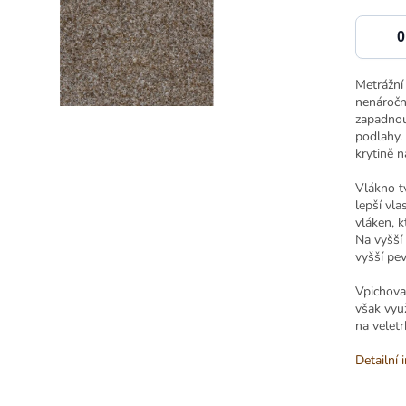
Metrážní
nenáročn
zapadnou
podlahy.
krytině na
Vlákno t
lepší vla
vláken, k
Na vyšší
vyšší pev
Vpichova
však vyu
na veletr
Detailní 