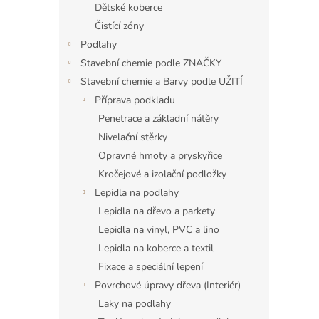
a
Dětské koberce
n
Čistící zóny
e
Podlahy
l
Stavební chemie podle ZNAČKY
Stavební chemie a Barvy podle UŽITÍ
Příprava podkladu
Penetrace a základní nátěry
Nivelační stěrky
Opravné hmoty a pryskyřice
Kročejové a izolační podložky
Lepidla na podlahy
Lepidla na dřevo a parkety
Lepidla na vinyl, PVC a lino
Lepidla na koberce a textil
Fixace a speciální lepení
Povrchové úpravy dřeva (Interiér)
Laky na podlahy