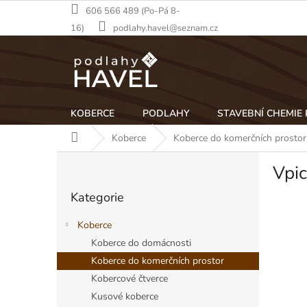
Přejít
606 566 489 (Po-Pá 8-
na
16)
podlahy.havel@seznam.cz
obsah
KOBERCE
PODLAHY
STAVEBNÍ CHEMIE
Domů
Koberce
Koberce do komerčních prostor
P
Vpic
o
Přeskočit
s
Kategorie
kategorie
t
r
Koberce
a
Koberce do domácnosti
n
Koberce do komerčních prostor
n
í
Kobercové čtverce
p
Kusové koberce