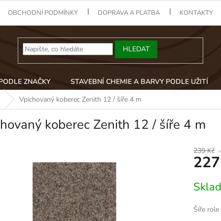
OBCHODNÍ PODMÍNKY
DOPRAVA A PLATBA
KONTAKTY
HLEDAT
 PODLE ZNAČKY
STAVEBNÍ CHEMIE A BARVY PODLE UŽITÍ
Vpichovaný koberec Zenith 12 / šíře 4 m
hovaný koberec Zenith 12 / šíře 4 m
239 Kč
227
Měrná
Skla
cena:
Šíře role