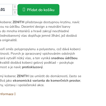
Přidat do košíku
 koberec
ZENITH
představuje dostupnou krytinu, navíc
ou na údržbu. Decentní design a neutrální barvy
 do mnoha interiérů a hravě zakryjí nevzhledné
 Jednobarevný vlas doplňuje jemné žíhání, jež dodává
 originalitě.
voří směs polypropylenu
a polyesteru, což dává koberci
stnosti. Povrch je zpracovaný vpichováním
odolných
terá vytváří nízký vlas, a ten vyniká
snadnou údržbou
.
 kvalitě dodává koberci gelový podklad – poskytuje
nost a je navíc
protiskluzový
.
ný koberec
ZENITH
lze umístit do domácnosti, často se
žívá jako
ekonomická varianta do komerčních prostor
,
hy, výstavy i společenské akce.
informace