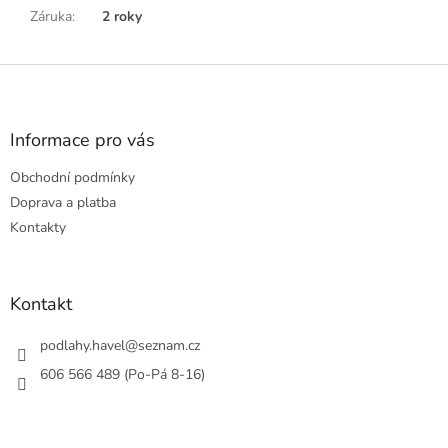
Záruka
:
2 roky
Z
á
p
a
Informace pro vás
t
Obchodní podmínky
í
Doprava a platba
Kontakty
Kontakt
podlahy.havel
@
seznam.cz
606 566 489 (Po-Pá 8-16)