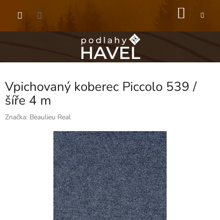
Přejít
NÁKU
na
obsah
KOŠÍK
Vpichovaný koberec Piccolo 539 /
šíře 4 m
Značka:
Beaulieu Real