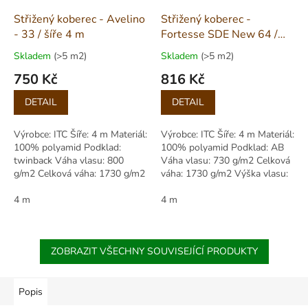
Střižený koberec - Avelino
Střižený koberec -
- 33 / šíře 4 m
Fortesse SDE New 64 /
šíře 4 m
Skladem
(>5 m2)
Skladem
(>5 m2)
750 Kč
816 Kč
Měrná
Měrná
DETAIL
DETAIL
cena:
cena:
Výrobce: ITC Šíře: 4 m Materiál:
Výrobce: ITC Šíře: 4 m Materiál:
100% polyamid Podklad:
100% polyamid Podklad: AB
twinback Váha vlasu: 800
Váha vlasu: 730 g/m2 Celková
g/m2 Celková váha: 1730 g/m2
váha: 1730 g/m2 Výška vlasu:
Výška vlasu: 4,00 mm Celková
4,00 mm Celková výška: 6,00
výška: 6,00...
4 m
mm
4 m
ZOBRAZIT VŠECHNY SOUVISEJÍCÍ PRODUKTY
Popis