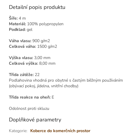
Detailní popis produktu
Šíře:
4 m
Materiál:
100% polypropylen
Podklad:
gel
Váha vlasu:
900 g/m2
Celková váha:
1500 g/m2
Výška vlasu:
3,00 mm
Celková výška:
8,00 mm
Třída zátěže:
22
Podlahovina vhodná pro obytné s častým běžným používáním
(obývací pokoj, jídelna, vnitřní chodby)
Třída reakce na oheň:
E
Odolnost proti skluzu
Doplňkové parametry
Kategorie
:
Koberce do komerčních prostor