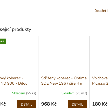
Detailní 
sející produkty
nka
ový koberec -
Střižený koberec - Optima
Vpichova
ND 900 - Dilour
SDE New 196 / šíře 4 m
Picasso 2
/ šíře 4 m
Skladem
(>5 ks)
Skladem
(>5 m2)
 Kč
968 Kč
180 Kč
DETAIL
DETAIL