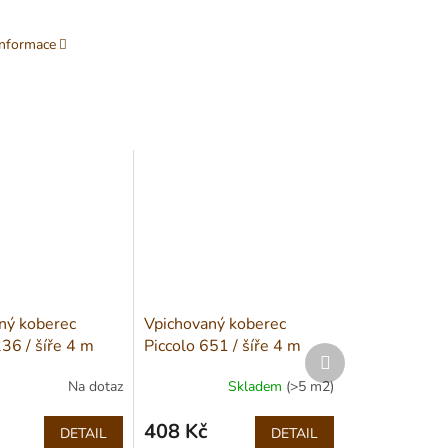
informace
ný koberec
Vpichovaný koberec
36 / šíře 4 m
Piccolo 651 / šíře 4 m
Další
produkt
Na dotaz
Skladem
(>5 m2)
408 Kč
DETAIL
DETAIL