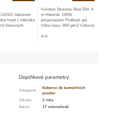
Měrná
cena:
Výrobce: Beaulieu Real Šíře: 4
ICASSO naleznete
m Materiál: 100%
ídce hned v několika
polypropylen Podklad: gel
ých barevných
Váha vlasu: 900 g/m2 Celková
 Vlas je
váha: 1500 g/m2 Výška vlasu:
ypropylenovým...
3,00 mm Celková výška: 8,00
4 m
mm
Doplňkové parametry
Koberce do komerčních
Kategorie
:
prostor
Záruka
:
2 roky
Barva
:
17 zelenošedá