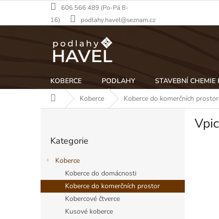
Přejít
606 566 489 (Po-Pá 8-
na
16)
podlahy.havel@seznam.cz
obsah
KOBERCE
PODLAHY
STAVEBNÍ CHEMIE
Domů
Koberce
Koberce do komerčních prostor
P
Vpic
o
Přeskočit
s
Kategorie
kategorie
t
r
Koberce
a
Koberce do domácnosti
n
Koberce do komerčních prostor
n
í
Kobercové čtverce
p
Kusové koberce