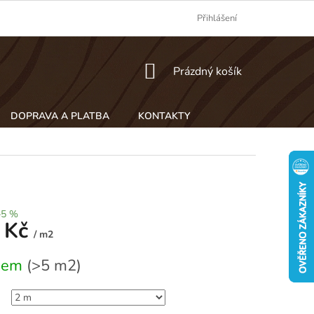
Přihlášení
NÁKUPNÍ
Prázdný košík
KOŠÍK
DOPRAVA A PLATBA
KONTAKTY
–5 %
 Kč
/ m2
dem
(>5 m2)