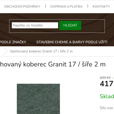
OBCHODNÍ PODMÍNKY
DOPRAVA A PLATBA
KONTAKTY
HLEDAT
 PODLE ZNAČKY
STAVEBNÍ CHEMIE A BARVY PODLE UŽITÍ
Vpichovaný koberec Granit 17 / šíře 2 m
hovaný koberec Granit 17 / šíře 2 m
439 Kč
417
Měrná
Skla
cena:
Šíře role