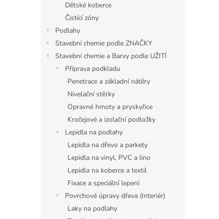
a
Dětské koberce
n
Čistící zóny
e
Podlahy
l
Stavební chemie podle ZNAČKY
Stavební chemie a Barvy podle UŽITÍ
Příprava podkladu
Penetrace a základní nátěry
Nivelační stěrky
Opravné hmoty a pryskyřice
Kročejové a izolační podložky
Lepidla na podlahy
Lepidla na dřevo a parkety
Lepidla na vinyl, PVC a lino
Lepidla na koberce a textil
Fixace a speciální lepení
Povrchové úpravy dřeva (Interiér)
Laky na podlahy