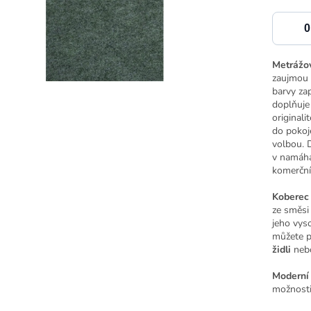
Metrážo
zaujmou
barvy za
doplňuje
originali
do pokoj
volbou. 
v namáha
komerční
Koberec
ze směsi
jeho vys
můžete po
židli
neb
Moderní
možnosti