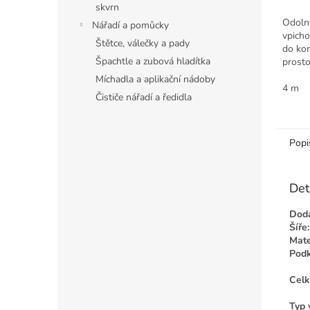
Měrná
skvrn
cena:
Odoln
Nářadí a pomůcky
vpich
Štětce, válečky a pady
do kom
Špachtle a zubová hladítka
prosto
modern
Míchadla a aplikační nádoby
vhodný
4 m
Čističe nářadí a ředidla
schodi
Popi
Det
Doda
Šíře:
Mate
Podk
Celk
Typ 