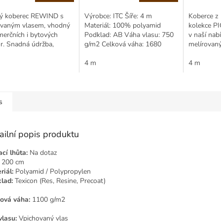
Měrná
Měrná
cena:
cena:
ý koberec REWIND s
Výrobce: ITC Šíře: 4 m
Koberce z
ovaným vlasem, vhodný
Materiál: 100% polyamid
kolekce P
erčních i bytových
Podklad: AB Váha vlasu: 750
v naší nab
r. Snadná údržba,
g/m2 Celková váha: 1680
melírovan
í žíhaný vzhled,
g/m2 Výška vlasu: 4.00 mm
variantách.
 pro kolečkové židle i
Celková výška: 6.00...
4 m
tvořen pol
4 m
ště.
s
ailní popis produktu
cí lhůta:
Na dotaz
200 cm
riál:
Polyamid / Polypropylen
lad:
Texicon (Res, Resine, Precoat)
ová váha:
1100 g/m2
vlasu:
Vpichovaný vlas