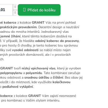
Přidat do košíku
vé koberce
z kolekce
GRANIT
Vás na první pohled
praktickým provedením
. Decentní design a neutrální
padnou do mnoha interiérů. Jednobarevný vlas
jemné žíhání
, které těmto kobercům dodává na
tě. V případě, že hledáte
odolný koberec do pracovny
,
e pro hosty či chodby, je tento koberec tou správnou
Díky své
vysoké odolnosti
se nabízí místo nejen
ných prostorách domácnosti, ale i v prostorách
ch.
 GRANIT
tvoří
nízký vpichovaný vlas
, který je vyroben
polypropylenu
a
polyamidu
. Tato kombinace zaručuje
okou odolnost a
snadnou
údržbu
a
čištění
. Bez obav jej
ložit i do místnosti, kde využíváte
kolečkovou
o
podlahové vytápění
.
 koberce
z kolekce
GRANIT
Vám zajistí neomezené
 pro kombinaci s Vaším stylem interiéru.