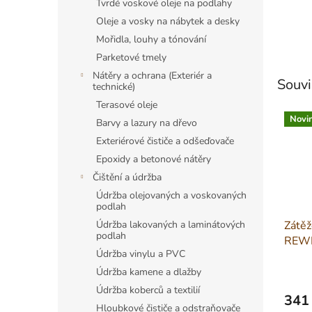
Tvrdé voskové oleje na podlahy
Oleje a vosky na nábytek a desky
Mořidla, louhy a tónování
Parketové tmely
Nátěry a ochrana (Exteriér a
Souvi
technické)
Terasové oleje
Novi
Barvy a lazury na dřevo
Exteriérové čističe a odšeďovače
Epoxidy a betonové nátěry
Čištění a údržba
Údržba olejovaných a voskovaných
podlah
Zátěž
Údržba lakovaných a laminátových
podlah
REWI
Údržba vinylu a PVC
2190 
Údržba kamene a dlažby
Údržba koberců a textilií
341
Hloubkové čističe a odstraňovače