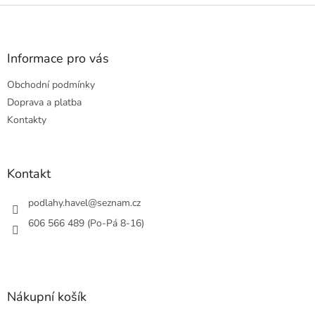
Z
á
p
a
Informace pro vás
t
Obchodní podmínky
í
Doprava a platba
Kontakty
Kontakt
podlahy.havel
@
seznam.cz
606 566 489 (Po-Pá 8-16)
Nákupní košík