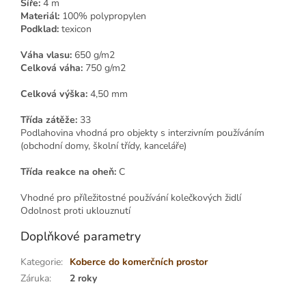
Šíře:
4 m
Materiál:
100% polypropylen
Podklad:
texicon
Váha vlasu:
650 g/m2
Celková váha:
750 g/m2
Celková výška:
4,50 mm
Třída zátěže:
33
Podlahovina vhodná pro objekty s interzivním používáním
(obchodní domy, školní třídy, kanceláře)
Třída reakce na oheň:
C
Vhodné pro příležitostné používání kolečkových židlí
Odolnost proti uklouznutí
Doplňkové parametry
Kategorie
:
Koberce do komerčních prostor
Záruka
:
2 roky