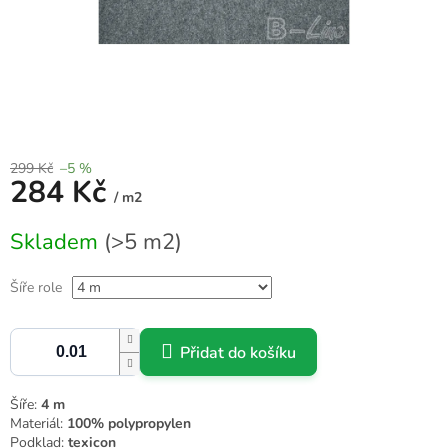
299 Kč
–5 %
284 Kč
/ m2
Měrná
Skladem
(>5 m2)
cena:
Šíře role
Přidat do košíku
Šíře:
4 m
Materiál:
100% polypropylen
Podklad:
texicon