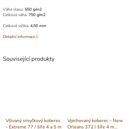
Váha vlasu:
650 g/m2
Celková váha:
750 g/m2
Celková výška:
4,50 mm
Detailní informace
Související produkty
Všívaný smyčkový koberec
Vpichovaný koberec – New
- Extreme 77 / šíře 4 a 5 m
Orleans 372 / šíře 4 m