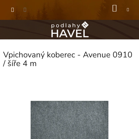
Přejít
NÁKU
na
obsah
KOŠÍK
Vpichovaný koberec - Avenue 0910
/ šíře 4 m