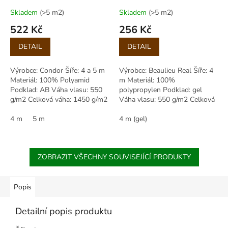
(gel)
Skladem
(>5 m2)
Skladem
(>5 m2)
522 Kč
256 Kč
Měrná
Měrná
DETAIL
DETAIL
cena:
cena:
Výrobce: Condor Šíře: 4 a 5 m
Výrobce: Beaulieu Real Šíře: 4
Materiál: 100% Polyamid
m Materiál: 100%
Podklad: AB Váha vlasu: 550
polypropylen Podklad: gel
g/m2 Celková váha: 1450 g/m2
Váha vlasu: 550 g/m2 Celková
Výška vlasu: 3,00 mm Celková
váha: 1760 g/m2 Výška vlasu:
výška:...
4 m
5 m
4,50 mm Celková...
4 m (gel)
ZOBRAZIT VŠECHNY SOUVISEJÍCÍ PRODUKTY
Popis
Detailní popis produktu