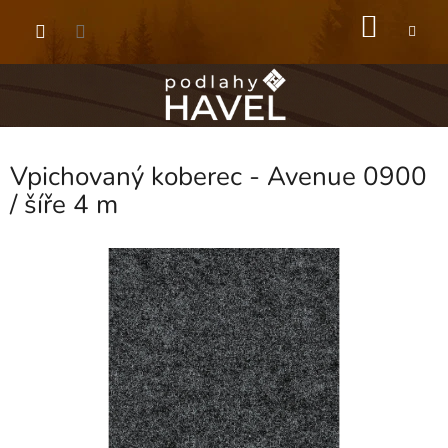
Přejít
NÁKU
na
obsah
KOŠÍK
Vpichovaný koberec - Avenue 0900
/ šíře 4 m