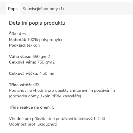
Popis
Související soubory (1)
Detailní popis produktu
Šíře:
4 m
Materiál:
100% polypropylen
Podklad:
texicon
Váha vlasu:
650 g/m2
Celková váha:
750 g/m2
Celková výška:
4,50 mm
Třída zátěže:
33
Podlahovina vhodná pro objekty s interzivním používáním
(obchodní domy, školní třídy, kanceláře)
Třída reakce na oheň:
C
Vhodné pro příležitostné používání kolečkových židlí
Odolnost proti uklouznutí