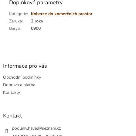
Doplňkové parametry
Kategorie
:
Koberce do komerčních prostor
Záruka
:
2 roky
Barva
:
0900
Z
á
p
a
Informace pro vás
t
Obchodní podmínky
í
Doprava a platba
Kontakty
Kontakt
podlahy.havel
@
seznam.cz