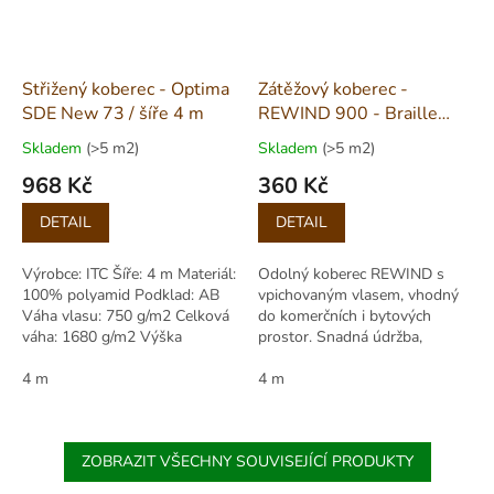
Střižený koberec - Optima
Zátěžový koberec -
SDE New 73 / šíře 4 m
REWIND 900 - Braille
Popcorn 5151 / šíře 4 m
Skladem
(>5 m2)
Skladem
(>5 m2)
968 Kč
360 Kč
Měrná
Měrná
DETAIL
DETAIL
cena:
cena:
Výrobce: ITC Šíře: 4 m Materiál:
Odolný koberec REWIND s
100% polyamid Podklad: AB
vpichovaným vlasem, vhodný
Váha vlasu: 750 g/m2 Celková
do komerčních i bytových
váha: 1680 g/m2 Výška
prostor. Snadná údržba,
vlasu: 4.00 mm Celková výška:
moderní žíhaný vzhled, vhodný
6.00...
4 m
pro kolečkové židle i schodiště.
4 m
ZOBRAZIT VŠECHNY SOUVISEJÍCÍ PRODUKTY