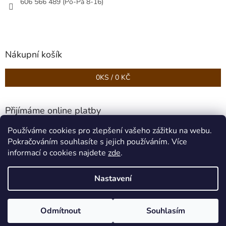
606 566 489 (Po-Pá 8-16)
Nákupní košík
0
KS /
0 KČ
Přijímáme online platby
Používáme cookies pro zlepšení vašeho zážitku na webu.
Pokračováním souhlasíte s jejich používáním. Více
informací o cookies najdete
zde
.
Nastavení
Vytvořil Shoptet
Odmítnout
Souhlasím
Copyright 2026
Podlahy HAVEL
. Všechna práva vyhrazena.