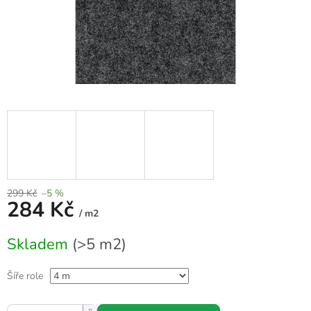
299 Kč
–5 %
284 Kč
/ m2
Měrná
Skladem
(>5 m2)
cena:
Šíře role