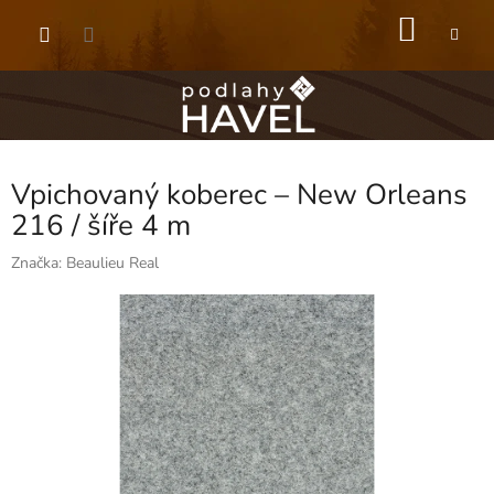
Přejít
NÁKU
na
obsah
KOŠÍK
Vpichovaný koberec – New Orleans
216 / šíře 4 m
Značka:
Beaulieu Real