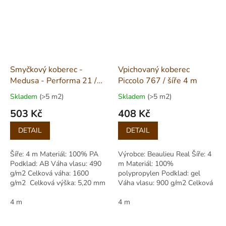
Smyčkový koberec -
Vpichovaný koberec
Medusa - Performa 21 /
Piccolo 767 / šíře 4 m
šíře 4 m
Skladem
(>5 m2)
Skladem
(>5 m2)
503 Kč
408 Kč
Měrná
Měrná
DETAIL
DETAIL
cena:
cena:
Šíře: 4 m Materiál: 100% PA
Výrobce: Beaulieu Real Šíře: 4
Podklad: AB Váha vlasu: 490
m Materiál: 100%
g/m2 Celková váha: 1600
polypropylen Podklad: gel
g/m2 Celková výška: 5,20 mm
Váha vlasu: 900 g/m2 Celková
váha: 1500 g/m2 Výška vlasu:
4 m
3,00 mm Celková výška: 8,00
4 m
mm