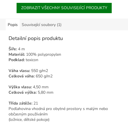
ZOBRAZIT VŠECHNY SOUVISEJÍCÍ PRODUKTY
Popis
Související soubory (1)
Detailní popis produktu
Šíře:
4 m
Materiál:
100% polypropylen
Podklad:
texicon
Váha vlasu:
550 g/m2
Celková váha:
650 g/m2
Výška vlasu:
4,50 mm
Celková výška:
5,80 mm
Třída zátěže:
21
Podlahovina vhodná pro obytné prostory s malým nebo
občasným používáním
(ložnice, dětské pokoje)