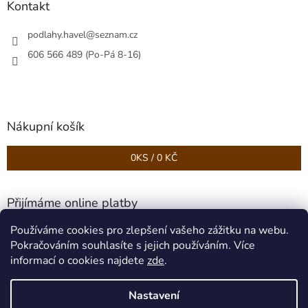
Kontakt
podlahy.havel
@
seznam.cz
606 566 489 (Po-Pá 8-16)
Nákupní košík
0
KS /
0 KČ
Přijímáme online platby
Používáme cookies pro zlepšení vašeho zážitku na webu.
Pokračováním souhlasíte s jejich používáním. Více
informací o cookies najdete
zde
.
Nastavení
Vytvořil Shoptet