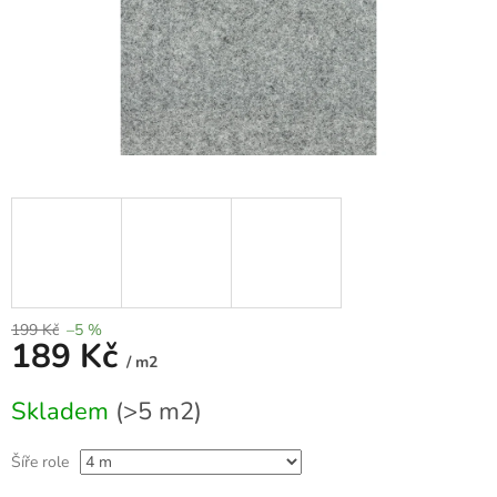
199 Kč
–5 %
189 Kč
/ m2
Měrná
Skladem
(>5 m2)
cena:
Šíře role