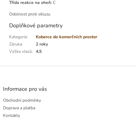
Třída reakce na oheň:
C
Odolnost proti skluzu
Doplňkové parametry
Kategorie
:
Koberce do komerčních prostor
Záruka
:
2 roky
Výška vlasů
:
4,5
Z
á
p
a
Informace pro vás
t
Obchodní podmínky
í
Doprava a platba
Kontakty