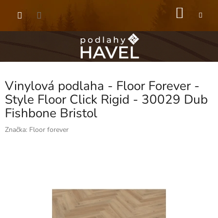
Přejít
NÁKU
na
obsah
KOŠÍK
Vinylová podlaha - Floor Forever -
Style Floor Click Rigid - 30029 Dub
Fishbone Bristol
Značka:
Floor forever