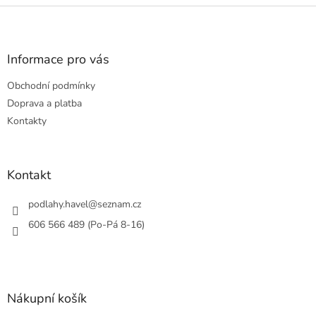
Z
á
p
a
Informace pro vás
t
Obchodní podmínky
í
Doprava a platba
Kontakty
Kontakt
podlahy.havel
@
seznam.cz
606 566 489 (Po-Pá 8-16)
Nákupní košík