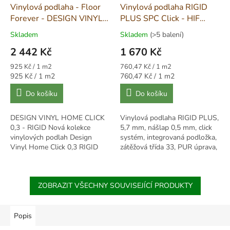
Vinylová podlaha - Floor
Vinylová podlaha RIGID
Forever - DESIGN VINYL
PLUS SPC Click - HIF
HOME CLICK - RIGID
1733
Skladem
Skladem
(>5 balení)
3003
2 442 Kč
1 670 Kč
Měrná
Měrná
925 Kč / 1 m2
760,47 Kč / 1 m2
cena:
cena:
Měrná
Měrná
925 Kč / 1 m2
760,47 Kč / 1 m2
cena:
cena:
Do košíku
Do košíku
DESIGN VINYL HOME CLICK
Vinylová podlaha RIGID PLUS,
0,3 - RIGID Nová kolekce
5,7 mm, nášlap 0,5 mm, click
vinylových podlah Design
systém, integrovaná podložka,
Vinyl Home Click 0,3 RIGID
zátěžová třída 33, PUR úprava,
vychází z hlediska dekorů z
rozměrově stálá, vhodná pro
předchozí oblíbené kolekce
podlahové vytápění.
Design Vinyl Click. Z...
ZOBRAZIT VŠECHNY SOUVISEJÍCÍ PRODUKTY
Popis