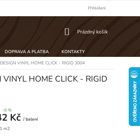
Přihlášení
NÁKUPNÍ
Prázdný košík
KOŠÍK
DOPRAVA A PLATBA
KONTAKTY
r - DESIGN VINYL HOME CLICK - RIGID 3004
GN VINYL HOME CLICK - RIGID
–9 %
42 Kč
/ balení
 1 m2