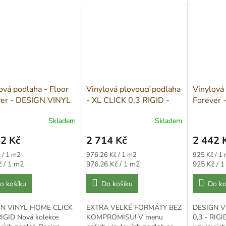
ová podlaha - Floor
Vinylová plovoucí podlaha
Vinylová 
ver - DESIGN VINYL
- XL CLICK 0,3 RIGID -
Forever 
 CLICK - RIGID
79999 Dub Kartáčovaný
HOME CL
Skladem
Skladem
Přírodní
5005
2 Kč
2 714 Kč
2 442 
Měrná
Měrná
 / 1 m2
976,26 Kč / 1 m2
925 Kč / 1
cena:
cena:
Měrná
Měrná
č / 1 m2
976,26 Kč / 1 m2
925 Kč / 
cena:
cena:
o košíku
Do košíku
Do ko
N VINYL HOME CLICK
EXTRA VELKÉ FORMÁTY BEZ
DESIGN V
RIGID Nová kolekce
KOMPROMISU! V menu
0,3 - RIGI