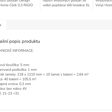
vých podlah Design
našich vinylových podlah se
vinylových
Home Click 0,3 RIGID
velké poptávce těší kolekce XL
Vinyl Home
í z hlediska dekorů z
Click 0,3 RIGID. Vybírat
vychází z 
ozí oblíbené kolekce
můžete podle své chuti ze
předchozí 
Vinyl Click. Z...
šesti přirozeně...
Design Viny
s
ailní popis produktu
HNICKÉ INFORMACE:
ová tloušťka: 5 mm
grovaná podložka: 1 mm
ěr lamely: 218 x 1210 mm = 10 lamel v balení = 2,64 m²
ta: 40 balení = 105,5 m²
apná vrstva: 0,3 mm
ára: bez mikro 4V
ž: 21-23 +31