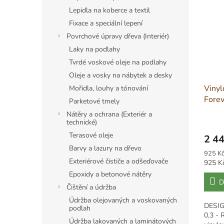
Lepidla na koberce a textil
Fixace a speciální lepení
Povrchové úpravy dřeva (Interiér)
Laky na podlahy
Tvrdé voskové oleje na podlahy
Oleje a vosky na nábytek a desky
Vinyl
Mořidla, louhy a tónování
Fore
Parketové tmely
HOME
Nátěry a ochrana (Exteriér a
5008
technické)
Terasové oleje
2 44
Barvy a lazury na dřevo
Měrná
925 Kč
Exteriérové čističe a odšeďovače
cena:
Měrná
925 K
cena:
Epoxidy a betonové nátěry
D
Čištění a údržba
Údržba olejovaných a voskovaných
DESIG
podlah
0,3 - 
Údržba lakovaných a laminátových