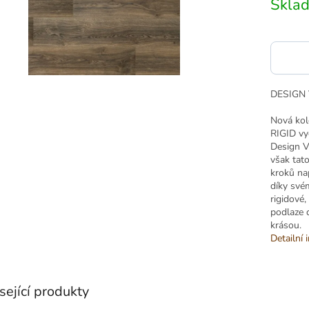
Skla
DESIGN 
Nová kol
RIGID vy
Design Vi
však tat
kroků na
díky svém
rigidové,
podlaze 
krásou.
Detailní 
sející produkty