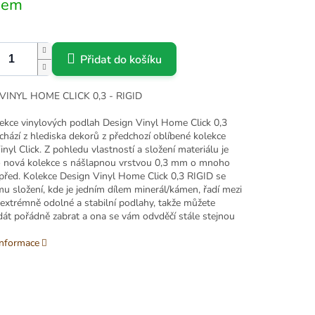
dem
Přidat do košíku
VINYL HOME CLICK 0,3 - RIGID
ekce vinylových podlah Design Vinyl Home Click 0,3
chází z hlediska dekorů z předchozí oblíbené kolekce
nyl Click. Z pohledu vlastností a složení materiálu je
o nová kolekce s nášlapnou vrstvou 0,3 mm o mnoho
před. Kolekce Design Vinyl Home Click 0,3 RIGID se
u složení, kde je jedním dílem minerál/kámen, řadí mezi
 extrémně odolné a stabilní podlahy, takže můžete
dát pořádně zabrat a ona se vám odvděčí stále stejnou
informace