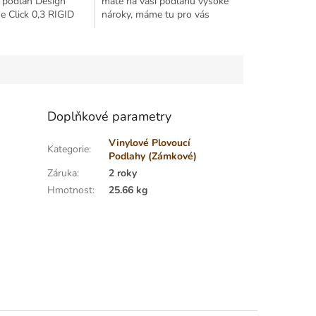
 podlah Design
máte na vaši podlahu vysoké
 Click 0,3 RIGID
nároky, máme tu pro vás
hlediska dekorů z
kolekci Design Vinyl Extreme
oblíbené kolekce
Click 0,55 RIGID. Tyto vinylové
l Click. Z...
podlahy jsou nejlepší...
Doplňkové parametry
Vinylové Plovoucí
Kategorie
:
Podlahy (Zámkové)
Záruka
:
2 roky
Hmotnost
:
25.66 kg