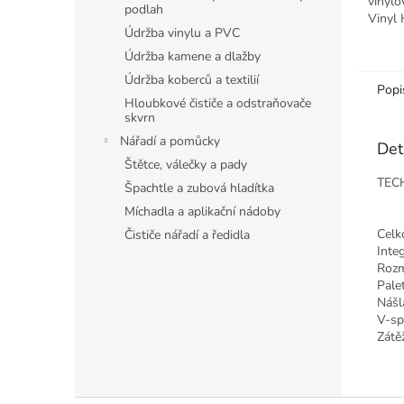
vinylo
podlah
Vinyl 
Údržba vinylu a PVC
vycház
předch
Údržba kamene a dlažby
Design 
Údržba koberců a textilií
Popi
Hloubkové čističe a odstraňovače
skvrn
Nářadí a pomůcky
Det
Štětce, válečky a pady
TEC
Špachtle a zubová hladítka
Míchadla a aplikační nádoby
Celk
Čističe nářadí a ředidla
Inte
Rozm
Pale
Nášl
V-sp
Zátě