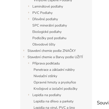
a
Vinylové Lepené Podlahy
n
Laminátové podlahy
e
PVC Podlahy
l
Dřevěné podlahy
SPC minerální podlahy
Ekologické podlahy
Podložky pod podlahu
Obvodové lišty
Stavební chemie podle ZNAČKY
Stavební chemie a Barvy podle UŽITÍ
Příprava podkladu
Penetrace a základní nátěry
Nivelační stěrky
Opravné hmoty a pryskyřice
Kročejové a izolační podložky
Lepidla na podlahy
Lepidla na dřevo a parkety
Souvi
Lepidla na vinyl, PVC a lino