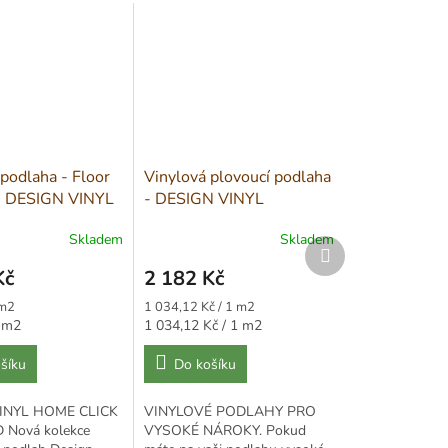
podlaha - Floor
Vinylová plovoucí podlaha
- DESIGN VINYL
- DESIGN VINYL
ICK - RIGID
EXTREME CLICK - 3004
Skladem
Skladem
Další
produkt
Kč
2 182 Kč
Měrná
 m2
1 034,12 Kč / 1 m2
cena:
Měrná
1 m2
1 034,12 Kč / 1 m2
cena:
šíku
Do košíku
INYL HOME CLICK
VINYLOVÉ PODLAHY PRO
D Nová kolekce
VYSOKÉ NÁROKY. Pokud