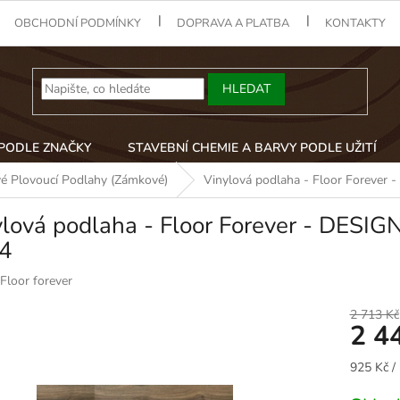
OBCHODNÍ PODMÍNKY
DOPRAVA A PLATBA
KONTAKTY
HLEDAT
 PODLE ZNAČKY
STAVEBNÍ CHEMIE A BARVY PODLE UŽITÍ
vé Plovoucí Podlahy (Zámkové)
Vinylová podlaha - Floor Foreve
ylová podlaha - Floor Forever - DESI
4
Floor forever
2 713 Kč
2 4
Měrná
925 Kč /
cena: