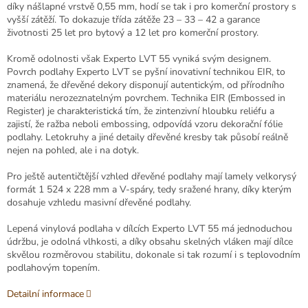
díky nášlapné vrstvě 0,55 mm, hodí se tak i pro komerční prostory s
vyšší zátěží. To dokazuje třída zátěže 23 – 33 – 42 a garance
životnosti 25 let pro bytový a 12 let pro komerční prostory.
Kromě odolnosti však Experto LVT 55 vyniká svým designem.
Povrch podlahy Experto LVT se pyšní inovativní technikou EIR, to
znamená, že dřevěné dekory disponují autentickým, od přírodního
materiálu nerozeznatelným povrchem. Technika EIR (Embossed in
Register) je charakteristická tím, že zintenzivní hloubku reliéfu a
zajistí, že ražba neboli embossing, odpovídá vzoru dekorační fólie
podlahy. Letokruhy a jiné detaily dřevěné kresby tak působí reálně
nejen na pohled, ale i na dotyk.
Pro ještě autentičtější vzhled dřevěné podlahy mají lamely velkorysý
formát 1 524 x 228 mm a V-spáry, tedy sražené hrany, díky kterým
dosahuje vzhledu masivní dřevěné podlahy.
Lepená vinylová podlaha v dílcích Experto LVT 55 má jednoduchou
údržbu, je odolná vlhkosti, a díky obsahu skelných vláken mají dílce
skvělou rozměrovou stabilitu, dokonale si tak rozumí i s teplovodním
podlahovým topením.
Detailní informace