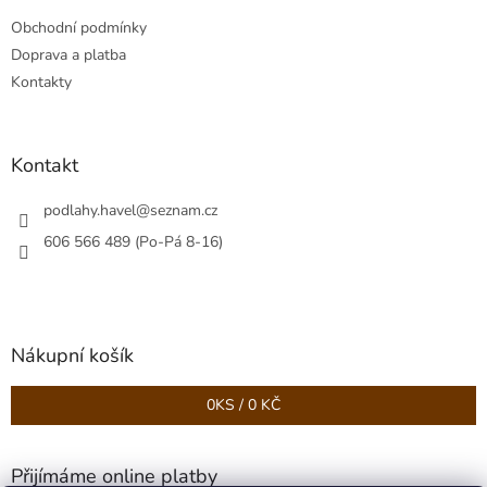
t
Obchodní podmínky
í
Doprava a platba
Kontakty
Kontakt
podlahy.havel
@
seznam.cz
606 566 489 (Po-Pá 8-16)
Nákupní košík
0
KS /
0 KČ
Přijímáme online platby