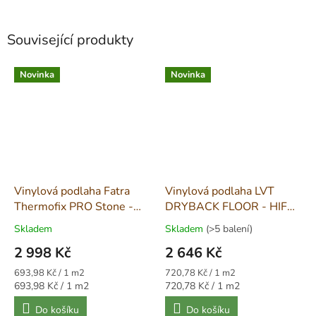
Související produkty
Novinka
Novinka
Vinylová podlaha Fatra
Vinylová podlaha LVT
Thermofix PRO Stone -
DRYBACK FLOOR - HIF
Cement Dark 15539-55
23305
Skladem
Skladem
(>5 balení)
2 998 Kč
2 646 Kč
Měrná
Měrná
693,98 Kč / 1 m2
720,78 Kč / 1 m2
cena:
cena:
Měrná
Měrná
693,98 Kč / 1 m2
720,78 Kč / 1 m2
cena:
cena:
Do košíku
Do košíku