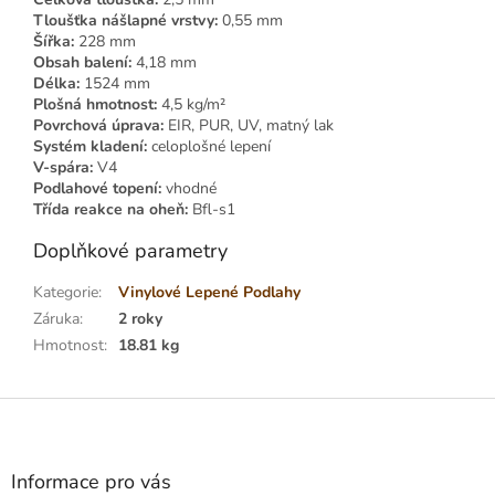
Tloušťka nášlapné vrstvy:
0,55 mm
Šířka:
228 mm
Obsah balení:
4,18 mm
Délka:
1524 mm
Plošná hmotnost:
4,5 kg/m²
Povrchová úprava:
EIR, PUR, UV, matný lak
Systém kladení:
celoplošné lepení
V-spára:
V4
Podlahové topení:
vhodné
Třída reakce na oheň:
Bfl-s1
Doplňkové parametry
Kategorie
:
Vinylové Lepené Podlahy
Záruka
:
2 roky
Hmotnost
:
18.81 kg
Z
á
p
a
Informace pro vás