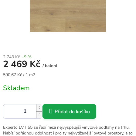
2 743 Kč
–9 %
2 469 Kč
/ balení
Měrná
590,67 Kč / 1 m2
cena:
Skladem
Přidat do košíku
Experto LVT 55 se řadí mezi nejvyspělejší vinylové podlahy na trhu.
Nabízí pořádnou odolnost i pro ty nejvytíženější bytové prostory, a to