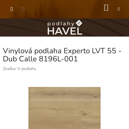
Přejít
NÁKU
na
obsah
KOŠÍK
Vinylová podlaha Experto LVT 55 -
Dub Calle 8196L-001
Značka:
V-podlahy