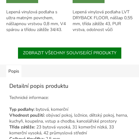
Lepená vinylová podlaha s
Lepená vinylová podlaha LVT
ultra matným povrchem,
DRYBACK FLOOR, nášlap 0,55
nášlapnou vrstvou 0,8 mm, V4
mm, třída zátěže 43, PUR
spárou a třídou zátěže 34/43.
vrstva, odolnost vůči
Voděodolná, stabilní, s
kolečkovým židlím, R10,
protiskluzem R11.
rozměrová stálost, vhodná pro
podlahové vytápění.
ZOBRAZIT VŠECHNY SOUVISEJÍCÍ PRODUKTY
Popis
Detailní popis produktu
Technické informace:
Typ podlahy:
bytová, komerční
Vhodnost použití:
obývací pokoj, ložnice, dětský pokoj, herna,
kuchyň, koupelna, vstup a chodba, kancelářské prostory
Třída zátěže:
23 bytová vysoká, 31 komerční nízká, 33
komerční vysoká, 42 průmyslová střední
Celková tloušťka:
2,5 mm