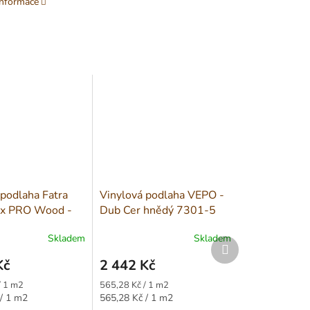
informace
 podlaha Fatra
Vinylová podlaha VEPO -
ix PRO Wood -
Dub Cer hnědý 7301-5
kovský 14155-1
Skladem
Skladem
Další
produkt
Kč
2 442 Kč
Měrná
/ 1 m2
565,28 Kč / 1 m2
cena:
Měrná
/ 1 m2
565,28 Kč / 1 m2