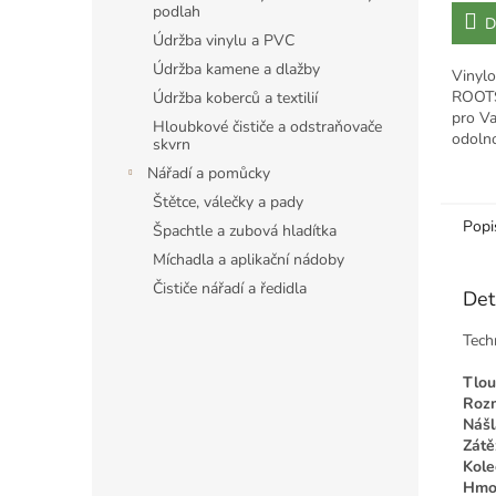
cena:
podlah
D
Údržba vinylu a PVC
Údržba kamene a dlažby
Vinyl
ROOTS
Údržba koberců a textilií
pro V
Hloubkové čističe a odstraňovače
odolno
skvrn
krásný
Nářadí a pomůcky
frekve
Štětce, válečky a pady
Popi
Špachtle a zubová hladítka
Míchadla a aplikační nádoby
Čističe nářadí a ředidla
Det
Tech
Tlo
Roz
Nášl
Zátě
Kole
Hmot