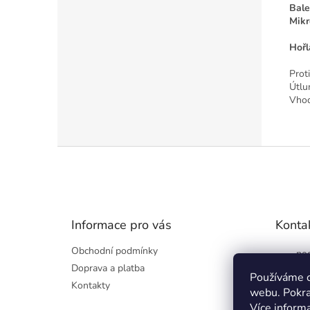
Bale
Mikr
Hořl
Prot
Útlu
Vhod
Z
á
p
a
t
Informace pro vás
Konta
í
Obchodní podmínky
pod
Doprava a platba
60
Používáme c
Kontakty
webu. Pokra
Více inform