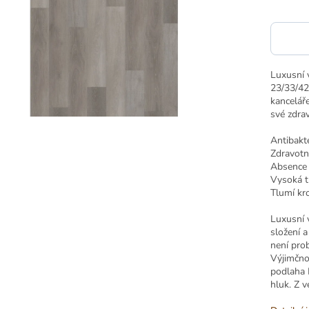
Luxusní v
23/33/42 
kanceláře
své zdra
Antibakte
Zdravotn
Absence 
Vysoká t
Tlumí kr
Luxusní 
složení a
není prob
Výjimčnou
podlaha 
hluk. Z v