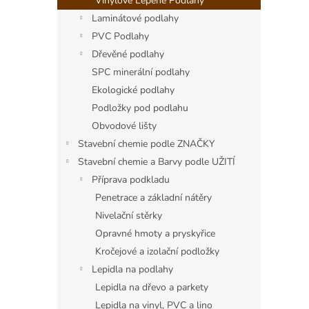
a
Vinylové Lepené Podlahy
n
Laminátové podlahy
e
PVC Podlahy
l
Dřevěné podlahy
SPC minerální podlahy
Ekologické podlahy
Podložky pod podlahu
Obvodové lišty
Stavební chemie podle ZNAČKY
Stavební chemie a Barvy podle UŽITÍ
Příprava podkladu
Penetrace a základní nátěry
Nivelační stěrky
Opravné hmoty a pryskyřice
Kročejové a izolační podložky
Lepidla na podlahy
Lepidla na dřevo a parkety
Lepidla na vinyl, PVC a lino