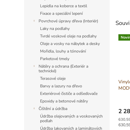
Lepidla na koberce a textil
Fixace a speciální lepení
Povrchové úpravy dřeva (Interiér)
Souvi
Laky na podlahy
Tvrdé voskové oleje na podlahy
Novi
Oleje a vosky na nábytek a desky
Mořidla, louhy a tónování
Parketové tmely
Nátěry a ochrana (Exteriér a
technické)
Terasové oleje
Vinyl
Barvy a lazury na dřevo
MODU
Exteriérové čističe a odšeďovače
EIR 
8623
Epoxidy a betonové nátěry
Čištění a údržba
2 28
Údržba olejovaných a voskovaných
Měrná
630,59
podlah
cena:
Měrná
630,59
Údržba lakovaných a laminátových