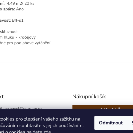
ní:
4,49 m2/ 20 ks
o spára:
Ano
avost:
Bfl-s1
iskluznost
m hluku - kročejový
né pro podlahové vytápění
kt
Nákupní košík
lahy.havel
@
seznam.cz
0
KS /
0 KČ
6 566 489 (Po-Pá 8-16)
ookies pro zlepšení vašeho zážitku na
Odmítnout
čováním souhlasíte s jejich používáním.
ací o cookies najdete
zde
.