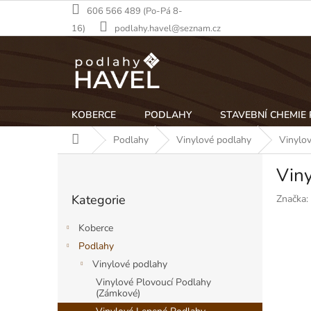
Přejít
606 566 489 (Po-Pá 8-
na
16)
podlahy.havel@seznam.cz
obsah
KOBERCE
PODLAHY
STAVEBNÍ CHEMIE
Domů
Podlahy
Vinylové podlahy
Vinylo
P
Vin
o
Přeskočit
s
Kategorie
Značka:
kategorie
t
r
Koberce
a
Podlahy
n
Vinylové podlahy
n
í
Vinylové Plovoucí Podlahy
(Zámkové)
p