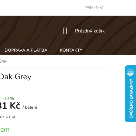
Přihlášení
NÁKUPNÍ
Prázdný košík
KOŠÍK
DOPRAVA A PLATBA
KONTAKTY
Grey
 Oak Grey
–10 %
81 Kč
/ balení
č / 1 m2
dem