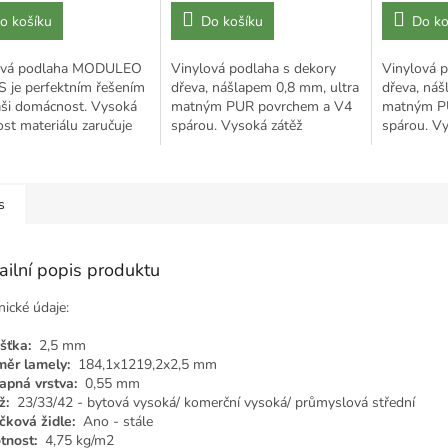
cena:
cena:
o košíku
Do košíku
Do ko
ová podlaha MODULEO
Vinylová podlaha s dekory
Vinylová p
 je perfektním řešením
dřeva, nášlapem 0,8 mm, ultra
dřeva, náš
aši domácnost. Vysoká
matným PUR povrchem a V4
matným P
st materiálu zaručuje
spárou. Vysoká zátěž
spárou. Vy
 vzhled, a to i v nejvíce
23/34/43, stabilní,
23/34/43, s
ntovaných...
voděodolná, vhodná pro
voděodoln
lepení.
lepení.
s
ailní popis produktu
nické údaje:
ušťka:
2,5 mm
měr lamely:
184,1x1219,2x2,5 mm
apná vrstva:
0,55 mm
ž:
23/33/42 - bytová vysoká/ komerční vysoká/ průmyslová střední
čková židle:
Ano - stále
nost:
4,75 kg/m2