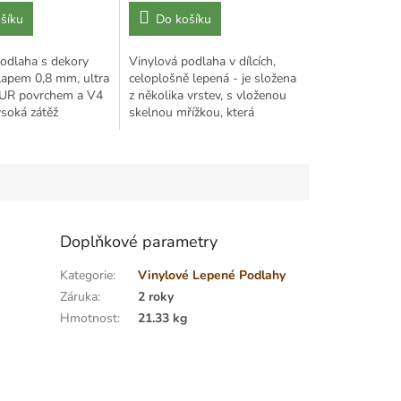
cena:
šíku
Do košíku
odlaha s dekory
Vinylová podlaha v dílcích,
lapem 0,8 mm, ultra
celoplošně lepená - je složena
UR povrchem a V4
z několika vrstev, s vloženou
soká zátěž
skelnou mřížkou, která
tabilní,
zaručuje stabilitu výrobku.
á, vhodná pro
Užitná nášlapná vrstva je
opatřena...
Doplňkové parametry
Kategorie
:
Vinylové Lepené Podlahy
Záruka
:
2 roky
Hmotnost
:
21.33 kg