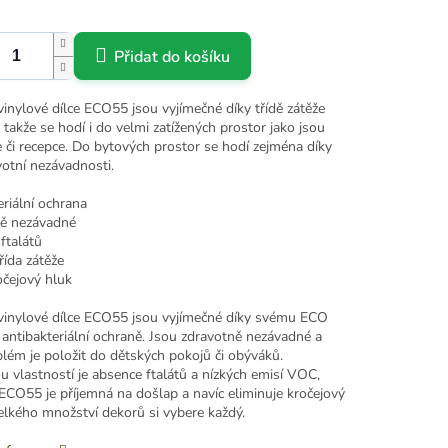
Přidat do košíku
inylové dílce ECO55 jsou vyjímečné díky třídě zátěže
takže se hodí i do velmi zatížených prostor jako jsou
 či recepce. Do bytových prostor se hodí zejména díky
votní nezávadnosti.
riální ochrana
ě nezávadné
ftalátů
řída zátěže
očejový hluk
vinylové dílce ECO55 jsou vyjímečné díky svému ECO
 antibakteriální ochraně. Jsou zdravotně nezávadné a
lém je položit do dětských pokojů či obýváků.
 vlastností je absence ftalátů a nízkých emisí VOC,
ECO55 je příjemná na došlap a navíc eliminuje kročejový
elkého množství dekorů si vybere každý.