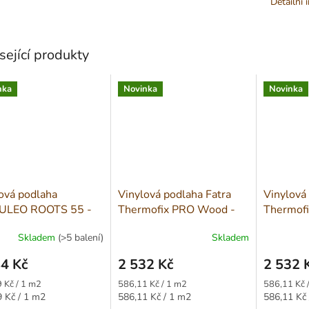
Detailní 
sející produkty
nka
Novinka
Novinka
ová podlaha
Vinylová podlaha Fatra
Vinylová
LEO ROOTS 55 -
Thermofix PRO Wood -
Thermof
Galtymore Oak
Dub Valencia 14179-1
Dub Ven
Skladem
(>5 balení)
Skladem
7
4 Kč
2 532 Kč
2 532 
Měrná
Měrná
 Kč / 1 m2
586,11 Kč / 1 m2
586,11 Kč 
cena:
cena:
Měrná
Měrná
 Kč / 1 m2
586,11 Kč / 1 m2
586,11 Kč 