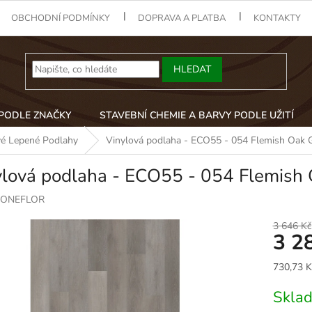
OBCHODNÍ PODMÍNKY
DOPRAVA A PLATBA
KONTAKTY
HLEDAT
 PODLE ZNAČKY
STAVEBNÍ CHEMIE A BARVY PODLE UŽITÍ
vé Lepené Podlahy
Vinylová podlaha - ECO55 - 054 Flemish Oak 
ylová podlaha - ECO55 - 054 Flemish
ONEFLOR
3 646 Kč
3 2
Měrná
730,73 K
cena:
Skla