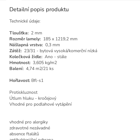
Detailní popis produktu
Technické údaje:
Tloušťka:
2 mm
Rozměr lamely:
185 x 1219,2 mm
Nášlapná vrstva:
0,3 mm
Zátěž:
23/31 - bytová vysoká/komerční nízká
Kolečková židle:
Ano - stále
Hmotnost:
3,605 kg/m2
Balení:
4,74 m2/21 ks
Hořlavost:
Bfl-s1
Protiskluznost
Útlum hluku - kročejový
Vhodné pro podlahové vytápění
vhodné pro alergiky
zdravotné nezávadné
absence ftalátů
antibakteriální ochrana