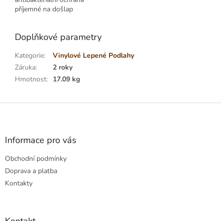
příjemné na došlap
Doplňkové parametry
Kategorie
:
Vinylové Lepené Podlahy
Záruka
:
2 roky
Hmotnost
:
17.09 kg
Z
á
p
a
Informace pro vás
t
Obchodní podmínky
í
Doprava a platba
Kontakty
Kontakt