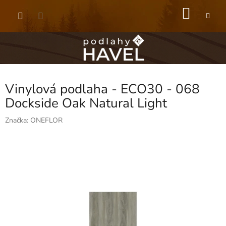
Přejít
NÁKU
na
obsah
KOŠÍK
Vinylová podlaha - ECO30 - 068
Dockside Oak Natural Light
Značka:
ONEFLOR