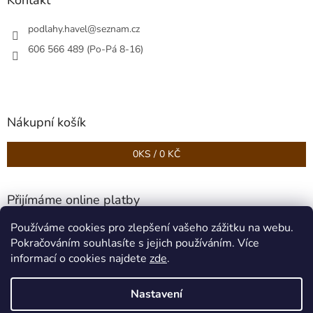
podlahy.havel
@
seznam.cz
606 566 489 (Po-Pá 8-16)
Nákupní košík
0
KS /
0 KČ
Přijímáme online platby
Používáme cookies pro zlepšení vašeho zážitku na webu.
Pokračováním souhlasíte s jejich používáním. Více
informací o cookies najdete
zde
.
Nastavení
Vytvořil Shoptet