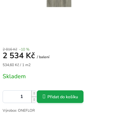
2 816 Kč
–10 %
2 534 Kč
/ balení
Měrná
534,60 Kč / 1 m2
cena:
Skladem
Přidat do košíku
Výrobce: ONEFLOR