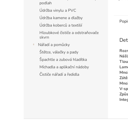
podlah
23/34/
voděo
Údržba vinylu a PVC
lepení.
Údržba kamene a dlažby
Popi
Údržba koberců a textilií
Hloubkové čističe a odstraňovače
skvrn
Det
Nářadí a pomůcky
Roz
Štětce, válečky a pady
Nášl
Špachtle a zubová hladítka
Tlou
Míchadla a aplikační nádoby
Lame
Množ
Čističe nářadí a ředidla
Zátě
Množ
V-sp
Způs
Inte
Z
á