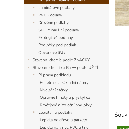
a
Vinylové Lepené Podlahy
n
Laminátové podlahy
e
PVC Podlahy
l
Dřevěné podlahy
SPC minerální podlahy
Ekologické podlahy
Podložky pod podlahu
Obvodové lišty
Stavební chemie podle ZNAČKY
Stavební chemie a Barvy podle UŽITÍ
Příprava podkladu
Penetrace a základní nátěry
Nivelační stěrky
Opravné hmoty a pryskyřice
Kročejové a izolační podložky
Lepidla na podlahy
Souvi
Lepidla na dřevo a parkety
Lepidla na vinyl, PVC a lino
Novi