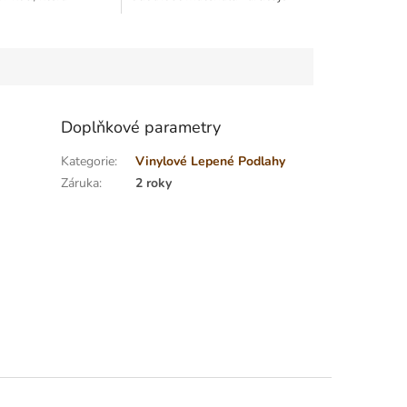
abilitu výrobku.
krásný vzhled, a to i v nejvíce
lapná vrstva je
frekventovaných...
Doplňkové parametry
Kategorie
:
Vinylové Lepené Podlahy
Záruka
:
2 roky