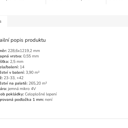
43, stabilní,
konstrukci patří mezi
zaručuje st
dolná, vhodná pro
nejkvalitnější podlahy na
Užitná náš
světe. Jestli jste někdy...
opatřena...
s
ailní popis produktu
měr:
228,6x1219,2 mm
apná vrstva:
0,55 mm
šťka:
2,5 mm
la/balení:
14
ství v balení:
3,90 m²
ž:
23-33, +42
ství na paletě:
265,20 m²
ára:
jemná mikro 4V
ob pokládky:
Celoplošné lepení
grovaná podložka 1 mm:
není