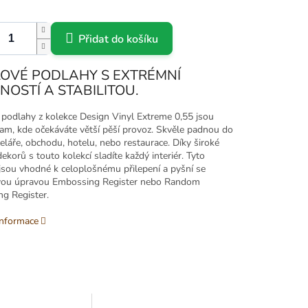
Přidat do košíku
LOVÉ PODLAHY S EXTRÉMNÍ
OSTÍ A STABILITOU.
 podlahy z kolekce Design Vinyl Extreme 0,55 jsou
am, kde očekáváte větší pěší provoz. Skvěle padnou do
eláře, obchodu, hotelu, nebo restaurace. Díky široké
ekorů s touto kolekcí sladíte každý interiér. Tyto
jsou vhodné k celoplošnému přilepení a pyšní se
vou úpravou Embossing Register nebo Random
g Register.
informace