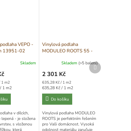
 podlaha VEPO -
Vinylová podlaha
h 13951-02
MODULEO ROOTS 55 -
Glyde Oak 22877
Skladem
Skladem
(>5 balení)
Další
produkt
Kč
2 301 Kč
Měrná
/ 1 m2
635,28 Kč / 1 m2
cena:
Měrná
/ 1 m2
635,28 Kč / 1 m2
cena:
šíku
Do košíku
odlaha v dílcích,
Vinylová podlaha MODULEO
 lepená - je složena
ROOTS je perfektním řešením
 vrstev, s vloženou
pro Vaši domácnost. Vysoká
ížkou, která
odolnost materiálu zaručuje