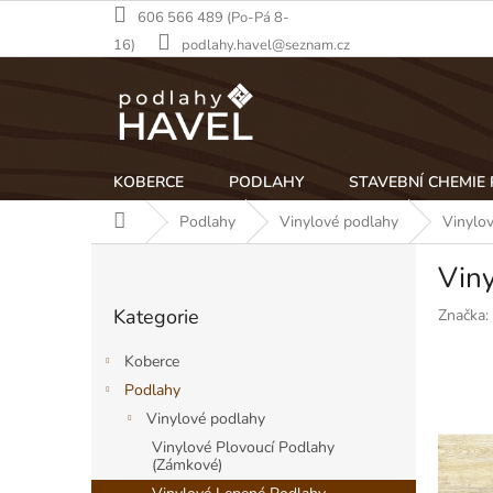
Přejít
606 566 489 (Po-Pá 8-
na
16)
podlahy.havel@seznam.cz
obsah
KOBERCE
PODLAHY
STAVEBNÍ CHEMIE
Domů
Podlahy
Vinylové podlahy
Vinylo
P
Vin
o
Přeskočit
s
Kategorie
Značka:
kategorie
t
r
Koberce
a
Podlahy
n
Vinylové podlahy
n
í
Vinylové Plovoucí Podlahy
(Zámkové)
p