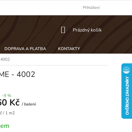
Přihlášení
NÁKUPNÍ
Prázdný košík
KOŠÍK
DOPRAVA A PLATBA
KONTAKTY
 4002
ME - 4002
–9 %
60 Kč
/ balení
č / 1 m2
dem