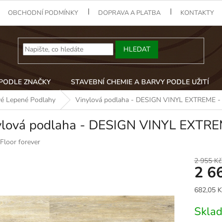
OBCHODNÍ PODMÍNKY
DOPRAVA A PLATBA
KONTAKTY
HLEDAT
 PODLE ZNAČKY
STAVEBNÍ CHEMIE A BARVY PODLE UŽITÍ
vé Lepené Podlahy
Vinylová podlaha - DESIGN VINYL EXTREME -
ylová podlaha - DESIGN VINYL EXTRE
Floor forever
2 955 Kč
2 6
Měrná
682,05 K
cena:
Skla