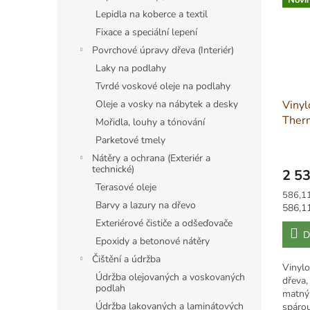
Lepidla na koberce a textil
Fixace a speciální lepení
Povrchové úpravy dřeva (Interiér)
Laky na podlahy
Tvrdé voskové oleje na podlahy
Oleje a vosky na nábytek a desky
Vinyl
Ther
Mořidla, louhy a tónování
Dub 
Parketové tmely
Nátěry a ochrana (Exteriér a
technické)
2 53
Terasové oleje
Měrná
586,11
Barvy a lazury na dřevo
cena:
Měrná
586,11
cena:
Exteriérové čističe a odšeďovače
D
Epoxidy a betonové nátěry
Čištění a údržba
Vinylo
Údržba olejovaných a voskovaných
dřeva,
podlah
matný
Údržba lakovaných a laminátových
spárou