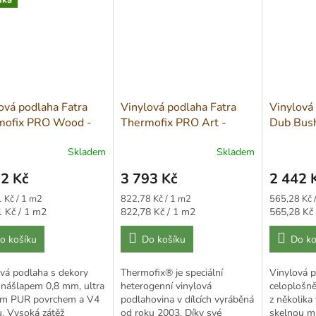
ová podlaha Fatra
Vinylová podlaha Fatra
Vinylová
mofix PRO Wood -
Thermofix PRO Art -
Dub Bus
Roma 14167-1
Kaštan honey 18008
Skladem
Skladem
2 Kč
3 793 Kč
2 442 
Měrná
Měrná
 Kč / 1 m2
822,78 Kč / 1 m2
565,28 Kč 
cena:
cena:
Měrná
Měrná
 Kč / 1 m2
822,78 Kč / 1 m2
565,28 Kč 
cena:
cena:
o košíku
Do košíku
Do ko
vá podlaha s dekory
Thermofix® je speciální
Vinylová p
 nášlapem 0,8 mm, ultra
heterogenní vinylová
celoplošně
m PUR povrchem a V4
podlahovina v dílcích vyráběná
z několika
. Vysoká zátěž
od roku 2003. Díky své
skelnou mř