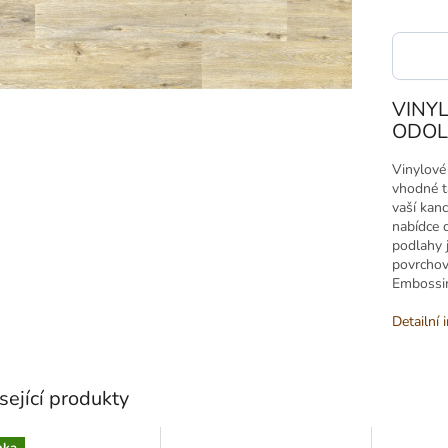
VINY
ODOLN
Vinylové
vhodné t
vaší kanc
nabídce d
podlahy 
povrcho
Embossin
Detailní 
sející produkty
nka