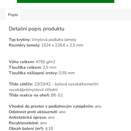
Popis
Detailní popis produktu
Typ krytiny:
Vinylová podlaha lamely
Rozměry lamely:
1524 x 228,6 x 2,5 mm
Váha celkem:
4750 g/m2
Tloušťka celkem:
2,5 mm
Tloušťka nášlapné vrstvy:
0,55 mm
Třída zátěže:
23/33/42 - bytová vysoká/komerční
vysoká/průmyslová střední
Třída reakce na oheň:
Bfl-S1
Vhodné do prostor s podlahovým vytápěním:
ano
Odolnost proti uklouznutí:
ano
Antistatická úprava:
ano
Recyklovatelné:
ano
Obsah balení (m²):
4,18