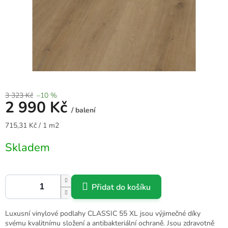
3 323 Kč
–10 %
2 990 Kč
/ balení
Měrná
715,31 Kč / 1 m2
cena:
Skladem
Přidat do košíku
Luxusní vinylové podlahy CLASSIC 55 XL jsou výjimečné díky
svému kvalitnímu složení a antibakteriální ochraně. Jsou zdravotně