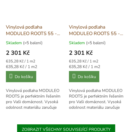
Vinylová podlaha
Vinylová podlaha
MODULEO ROOTS 55 -
MODULEO ROOTS 55 -
Glyde Oak 22219
Blackjack Oak 22246
Skladem
(>5 balení)
Skladem
(>5 balení)
2 301 Kč
2 301 Kč
Měrná
Měrná
635,28 Kč / 1 m2
635,28 Kč / 1 m2
cena:
cena:
Měrná
Měrná
635,28 Kč / 1 m2
635,28 Kč / 1 m2
cena:
cena:
Do košíku
Do košíku
Vinylová podlaha MODULEO
Vinylová podlaha MODULEO
ROOTS je perfektním řešením
ROOTS je perfektním řešením
pro Vaši domácnost. Vysoká
pro Vaši domácnost. Vysoká
odolnost materiálu zaručuje
odolnost materiálu zaručuje
krásný vzhled, a to i v nejvíce
krásný vzhled, a to i v nejvíce
frekventovaných...
frekventovaných...
ZOBRAZIT VŠECHNY SOUVISEJÍCÍ PRODUKTY