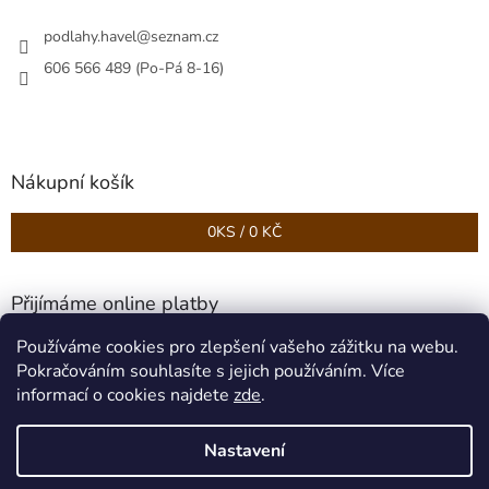
podlahy.havel
@
seznam.cz
606 566 489 (Po-Pá 8-16)
Nákupní košík
0
KS /
0 KČ
Přijímáme online platby
Používáme cookies pro zlepšení vašeho zážitku na webu.
Pokračováním souhlasíte s jejich používáním. Více
informací o cookies najdete
zde
.
Nastavení
Vytvořil Shoptet