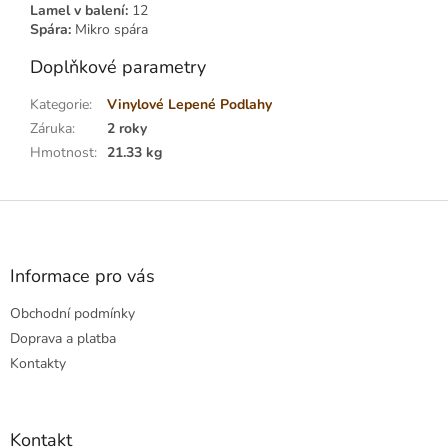
Lamel v balení:
12
Spára:
Mikro spára
Doplňkové parametry
Kategorie
:
Vinylové Lepené Podlahy
Záruka
:
2 roky
Hmotnost
:
21.33 kg
Z
á
p
a
Informace pro vás
t
Obchodní podmínky
í
Doprava a platba
Kontakty
Kontakt