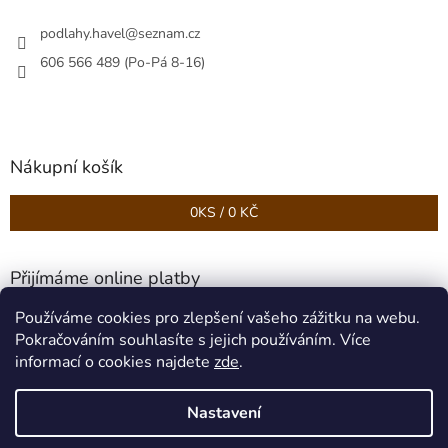
podlahy.havel
@
seznam.cz
606 566 489 (Po-Pá 8-16)
Nákupní košík
0
KS /
0 KČ
Přijímáme online platby
Používáme cookies pro zlepšení vašeho zážitku na webu.
Pokračováním souhlasíte s jejich používáním. Více
informací o cookies najdete
zde
.
Nastavení
Vytvořil Shoptet