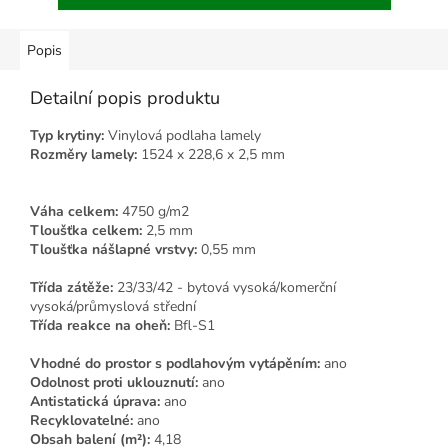
Popis
Detailní popis produktu
Typ krytiny:
Vinylová podlaha lamely
Rozměry lamely:
1524 x 228,6 x 2,5 mm
Váha celkem:
4750 g/m2
Tloušťka celkem:
2,5 mm
Tloušťka nášlapné vrstvy:
0,55 mm
Třída zátěže:
23/33/42 - bytová vysoká/komerční
vysoká/průmyslová střední
Třída reakce na oheň:
Bfl-S1
Vhodné do prostor s podlahovým vytápěním:
ano
Odolnost proti uklouznutí:
ano
Antistatická úprava:
ano
Recyklovatelné:
ano
Obsah balení (m²):
4,18