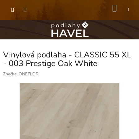
Přejít
NÁKU
na
obsah
KOŠÍK
Vinylová podlaha - CLASSIC 55 XL
- 003 Prestige Oak White
Značka:
ONEFLOR