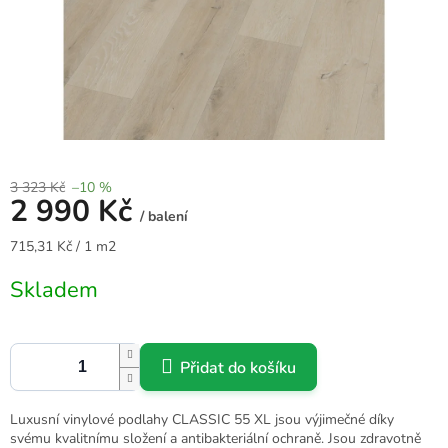
3 323 Kč
–10 %
2 990 Kč
/ balení
Měrná
715,31 Kč / 1 m2
cena:
Skladem
Přidat do košíku
Luxusní vinylové podlahy CLASSIC 55 XL jsou výjimečné díky
svému kvalitnímu složení a antibakteriální ochraně. Jsou zdravotně