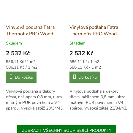
Vinylová podlaha Fatra
Vinylová podlaha Fatra
Thermofix PRO Wood -
Thermofix PRO Wood -
Dub Popelavý 14146-1
Borovice Sibiřská 14128-
Skladem
Skladem
1
2 532 Kč
2 532 Kč
Měrná
Měrná
586,11 Kč / 1 m2
586,11 Kč / 1 m2
cena:
cena:
Měrná
Měrná
586,11 Kč / 1 m2
586,11 Kč / 1 m2
cena:
cena:
Do košíku
Do košíku
Vinylová podlaha s dekory
Vinylová podlaha s dekory
dřeva, nášlapem 0,8 mm, ultra
dřeva, nášlapem 0,8 mm, ultra
matným PUR povrchem a V4
matným PUR povrchem a V4
spárou. Vysoká zátěž 23/34/43,
spárou. Vysoká zátěž 23/34/43,
stabilní, voděodolná, vhodná
stabilní, voděodolná, vhodná
pro lepení.
pro lepení.
ZOBRAZIT VŠECHNY SOUVISEJÍCÍ PRODUKTY