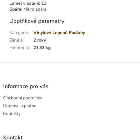
Lamel v balení:
12
Spára:
Mikro spára
Doplňkové parametry
Kategorie
:
Vinylové Lepené Podlahy
Záruka
:
2 roky
Hmotnost
:
21.33 kg
Z
á
p
a
Informace pro vás
t
Obchodní podmínky
í
Doprava a platba
Kontakty
Kontakt