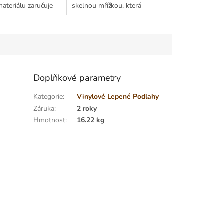
ateriálu zaručuje
skelnou mřížkou, která
ed, a to i v nejvíce
zaručuje stabilitu výrobku.
aných...
Užitná nášlapná vrstva je
opatřena...
Doplňkové parametry
Kategorie
:
Vinylové Lepené Podlahy
Záruka
:
2 roky
Hmotnost
:
16.22 kg