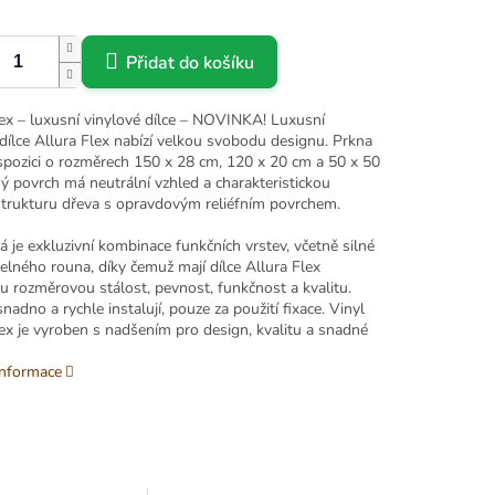
Přidat do košíku
lex – luxusní vinylové dílce – NOVINKA! Luxusní
dílce Allura Flex nabízí velkou svobodu designu. Prkna
ispozici o rozměrech 150 x 28 cm, 120 x 20 cm a 50 x 50
ý povrch má neutrální vzhled a charakteristickou
trukturu dřeva s opravdovým reliéfním povrchem.
 je exkluzivní kombinace funkčních vrstev, včetně silné
elného rouna, díky čemuž mají dílce Allura Flex
u rozměrovou stálost, pevnost, funkčnost a kvalitu.
snadno a rychle instalují, pouze za použití fixace. Vinyl
ex je vyroben s nadšením pro design, kvalitu a snadné
informace