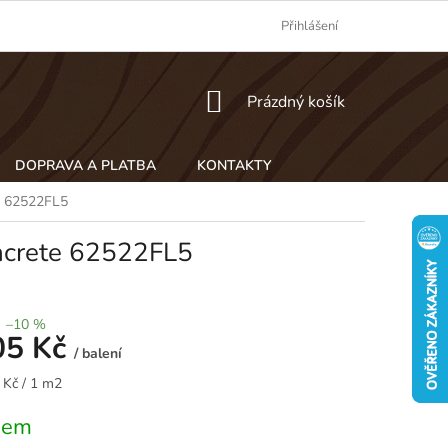
Přihlášení
NÁKUPNÍ
Prázdný košík
KOŠÍK
DOPRAVA A PLATBA
KONTAKTY
te 62522FL5
oncrete 62522FL5
–10 %
05 Kč
/ balení
 Kč / 1 m2
dem