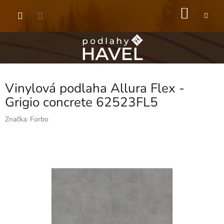
Přejít
NÁKU
na
obsah
KOŠÍK
Vinylová podlaha Allura Flex -
Grigio concrete 62523FL5
Značka:
Forbo