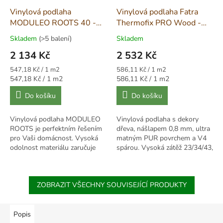
Vinylová podlaha
Vinylová podlaha Fatra
MODULEO ROOTS 40 -
Thermofix PRO Wood -
Country Oak 24958
Habr Bílý 14111-2
Skladem
(>5 balení)
Skladem
2 134 Kč
2 532 Kč
Měrná
Měrná
547,18 Kč / 1 m2
586,11 Kč / 1 m2
cena:
cena:
Měrná
Měrná
547,18 Kč / 1 m2
586,11 Kč / 1 m2
cena:
cena:
Do košíku
Do košíku
Vinylová podlaha MODULEO
Vinylová podlaha s dekory
ROOTS je perfektním řešením
dřeva, nášlapem 0,8 mm, ultra
pro Vaši domácnost. Vysoká
matným PUR povrchem a V4
odolnost materiálu zaručuje
spárou. Vysoká zátěž 23/34/43,
krásný vzhled, a to i v nejvíce
stabilní, voděodolná, vhodná
frekventovaných...
pro lepení.
ZOBRAZIT VŠECHNY SOUVISEJÍCÍ PRODUKTY
Popis