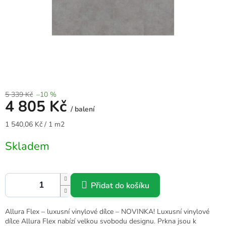
5 339 Kč
–10 %
4 805 Kč
/ balení
Měrná
1 540,06 Kč / 1 m2
cena:
Skladem
Přidat do košíku
Allura Flex – luxusní vinylové dílce – NOVINKA! Luxusní vinylové
dílce Allura Flex nabízí velkou svobodu designu. Prkna jsou k