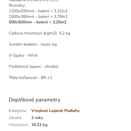
Rozměry:
1200x200mm - balení = 3,12m2
1500x280mm - balení = 3,78m2
500x500mm - balení = 3,25m2
Celková hmotnost (kg/m2) 5,2 kg
Systém kladení - loose lay
V-Spára - WV4
Podlahové topení - vhodné
Třída hořlavosti - Bfl-s1
Doplňkové parametry
Kategorie
:
Vinylové Lepené Podlahy
Záruka
:
2 roky
Hmotnost
:
16.22 kg