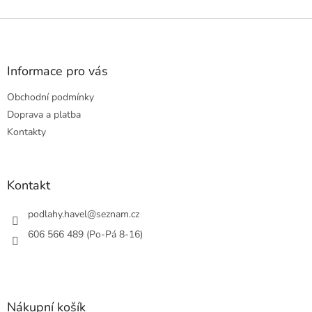
Z
á
p
a
Informace pro vás
t
Obchodní podmínky
í
Doprava a platba
Kontakty
Kontakt
podlahy.havel
@
seznam.cz
606 566 489 (Po-Pá 8-16)
Nákupní košík