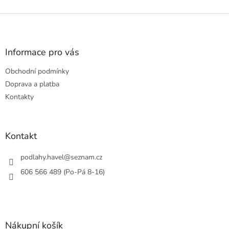
Z
á
p
a
Informace pro vás
t
Obchodní podmínky
í
Doprava a platba
Kontakty
Kontakt
podlahy.havel
@
seznam.cz
606 566 489 (Po-Pá 8-16)
Nákupní košík