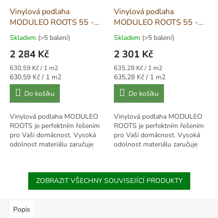
Vinylová podlaha
Vinylová podlaha
MODULEO ROOTS 55 -
MODULEO ROOTS 55 -
EIR Nashville Oak 88299
Blackjack Oak 22215
Skladem
(>5 balení)
Skladem
(>5 balení)
2 284 Kč
2 301 Kč
Měrná
Měrná
630,59 Kč / 1 m2
635,28 Kč / 1 m2
cena:
cena:
Měrná
Měrná
630,59 Kč / 1 m2
635,28 Kč / 1 m2
cena:
cena:
Do košíku
Do košíku
Vinylová podlaha MODULEO
Vinylová podlaha MODULEO
ROOTS je perfektním řešením
ROOTS je perfektním řešením
pro Vaši domácnost. Vysoká
pro Vaši domácnost. Vysoká
odolnost materiálu zaručuje
odolnost materiálu zaručuje
krásný vzhled, a to i v nejvíce
krásný vzhled, a to i v nejvíce
frekventovaných...
frekventovaných...
ZOBRAZIT VŠECHNY SOUVISEJÍCÍ PRODUKTY
Popis