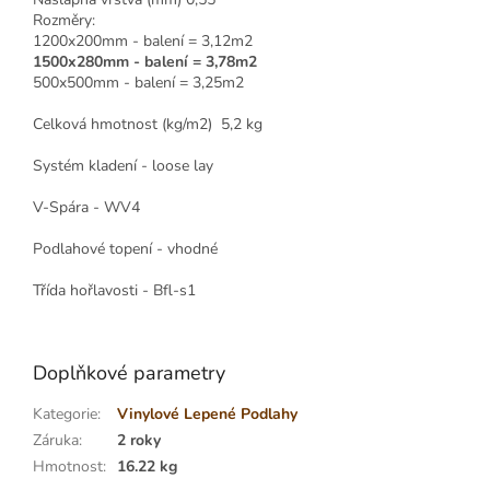
Rozměry:
1200x200mm - balení = 3,12m2
1500x280mm - balení = 3,78m2
500x500mm - balení = 3,25m2
Celková hmotnost (kg/m2) 5,2 kg
Systém kladení - loose lay
V-Spára - WV4
Podlahové topení - vhodné
Třída hořlavosti - Bfl-s1
Doplňkové parametry
Kategorie
:
Vinylové Lepené Podlahy
Záruka
:
2 roky
Hmotnost
:
16.22 kg