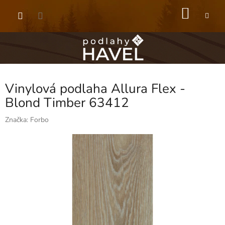
Přejít
NÁKU
na
obsah
KOŠÍK
Vinylová podlaha Allura Flex -
Blond Timber 63412
Značka:
Forbo