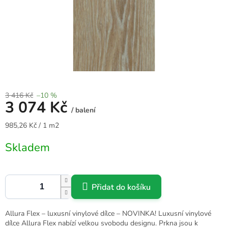
3 416 Kč
–10 %
3 074 Kč
/ balení
Měrná
985,26 Kč / 1 m2
cena:
Skladem
Přidat do košíku
Allura Flex – luxusní vinylové dílce – NOVINKA! Luxusní vinylové
dílce Allura Flex nabízí velkou svobodu designu. Prkna jsou k