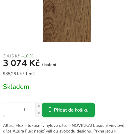
3 416 Kč
–10 %
3 074 Kč
/ balení
Měrná
985,26 Kč / 1 m2
cena:
Skladem
Přidat do košíku
Allura Flex – luxusní vinylové dílce – NOVINKA! Luxusní vinylové
dílce Allura Flex nabízí velkou svobodu designu. Prkna jsou k