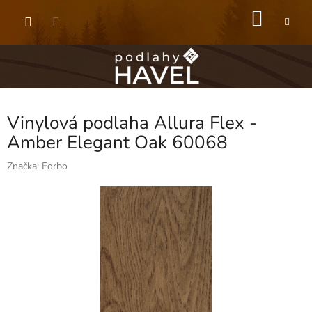
Přejít
NÁKU
na
obsah
KOŠÍK
Vinylová podlaha Allura Flex -
Amber Elegant Oak 60068
Značka:
Forbo