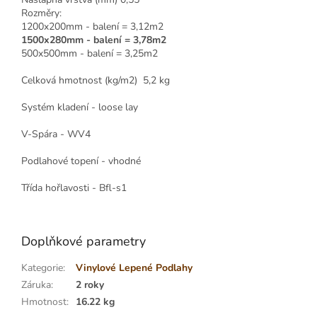
Rozměry:
1200x200mm - balení = 3,12m2
1500x280mm - balení = 3,78m2
500x500mm - balení = 3,25m2
Celková hmotnost (kg/m2) 5,2 kg
Systém kladení - loose lay
V-Spára - WV4
Podlahové topení - vhodné
Třída hořlavosti - Bfl-s1
Doplňkové parametry
Kategorie
:
Vinylové Lepené Podlahy
Záruka
:
2 roky
Hmotnost
:
16.22 kg