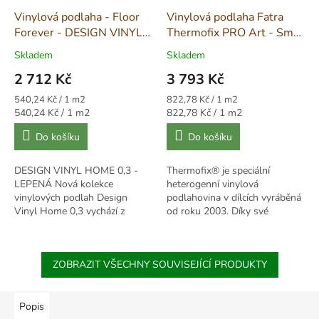
Vinylová podlaha - Floor
Vinylová podlaha Fatra
Forever - DESIGN VINYL
Thermofix PRO Art - Smrk
HOME - 5007
polar 18001
Skladem
Skladem
2 712 Kč
3 793 Kč
Měrná
Měrná
540,24 Kč / 1 m2
822,78 Kč / 1 m2
cena:
cena:
Měrná
Měrná
540,24 Kč / 1 m2
822,78 Kč / 1 m2
cena:
cena:
Do košíku
Do košíku
DESIGN VINYL HOME 0,3 -
Thermofix® je speciální
LEPENÁ Nová kolekce
heterogenní vinylová
vinylových podlah Design
podlahovina v dílcích vyráběná
Vinyl Home 0,3 vychází z
od roku 2003. Díky své
hlediska dekorů z předchozí
konstrukci patří mezi
oblíbené kolekce Design Vinyl.
nejkvalitnější podlahy na světe.
Zachována je i speciální...
Jestli jste někdy...
ZOBRAZIT VŠECHNY SOUVISEJÍCÍ PRODUKTY
Popis