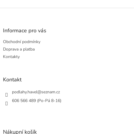
Z
á
p
a
Informace pro vás
t
Obchodní podmínky
í
Doprava a platba
Kontakty
Kontakt
podlahy.havel
@
seznam.cz
606 566 489 (Po-Pá 8-16)
Nákupní košík