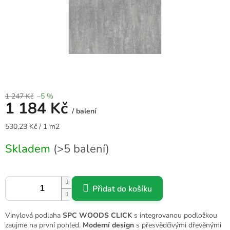
1 247 Kč
–5 %
1 184 Kč
/ balení
Měrná
530,23 Kč / 1 m2
cena:
Skladem
(>5 balení)
Přidat do košíku
Vinylová podlaha
SPC WOODS CLICK
s integrovanou podložkou
zaujme na první pohled.
Moderní
design
s přesvědčivými dřevěnými