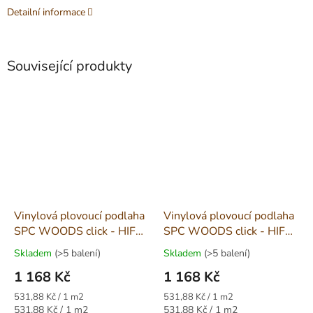
Detailní informace
Související produkty
Vinylová plovoucí podlaha
Vinylová plovoucí podlaha
SPC WOODS click - HIF
SPC WOODS click - HIF
21200
21103
Skladem
(>5 balení)
Skladem
(>5 balení)
1 168 Kč
1 168 Kč
Měrná
Měrná
531,88 Kč / 1 m2
531,88 Kč / 1 m2
cena:
cena:
Měrná
Měrná
531,88 Kč / 1 m2
531,88 Kč / 1 m2