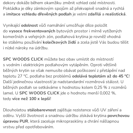
dekory dokáže během okamžiku změnit vzhled celé místnosti.
Pokládka je díky zámkovým spojům až překvapivě snadná a rychlá
a
imitace vzhledu dřevěných podlah
je velmi
zdařilá
a
realistická
.
Vynikající
odolnost
vůči namáhání umožňuje dílce položit
do
vysoce
frekventovaných
bytových prostor i mírně vytížených
komerčních a veřejných zón, podlahová krytina je rovněž vhodná
ke stálému používání
kolečkových židlí
a zcela jistě Vás budou těšit
i nízké nároky na údržbu.
SPC WOODS CLICK
můžete bez obav umístit do místností
s vodním i elektrickým podlahovým vytápěním. Oproti většině
běžných krytin se však nemusíte obávat poškození z přetápění nad
teplotu 27 °C, podlaha bez problémů
odolává teplotám až do 45 °C
!
Další jedinečnou vlastností je nadstandardní rozměrová stálost. U
běžných podlah se setkáváme s hodnotou kolem 0,25 % z rozměrů
lamel. U
SPC WOODS CLICK
jde o hodnotu menší 0,002 %,
tedy
více než 100 x lepší
!
Dlouholetou
stálobarevnost
zajišťuje rezistence vůči UV záření a
oděru. Vyšší životnost a snadnou údržbu získává krytina
povrchovou
úpravou PUR
, která zaceluje mikropraskliny a chrání nášlapnou
vrstvu před opotřebováním.