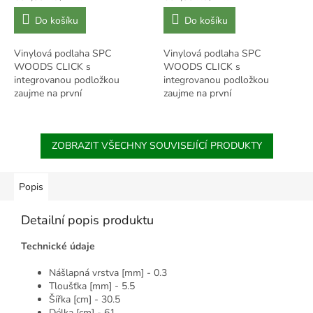
cena:
cena:
Do košíku
Do košíku
Vinylová podlaha SPC
Vinylová podlaha SPC
WOODS CLICK s
WOODS CLICK s
integrovanou podložkou
integrovanou podložkou
zaujme na první
zaujme na první
pohled. Moderní design s
pohled. Moderní design s
přesvědčivými dřevěnými
přesvědčivými dřevěnými
dekory dokáže během...
dekory dokáže během...
ZOBRAZIT VŠECHNY SOUVISEJÍCÍ PRODUKTY
Popis
Detailní popis produktu
Technické údaje
Nášlapná vrstva [mm] - 0.3
Tloušťka [mm] - 5.5
Šířka [cm] - 30.5
Délka [cm] - 61