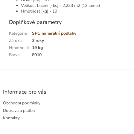
Velikost balení [=ks] - 2,233 m2 (12 lamel)
Hmotnost [kg] - 19
Doplňkové parametry
Kategorie
:
SPC minerální podlahy
Záruka
:
2 roky
Hmotnost
:
19 kg
Barva
:
8010
Z
á
p
a
Informace pro vás
t
Obchodní podmínky
í
Doprava a platba
Kontakty