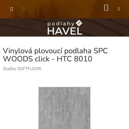
Přejít
NÁKU
na
obsah
KOŠÍK
Vinylová plovoucí podlaha SPC
WOODS click - HTC 8010
Značka:
SOFTFLOOR