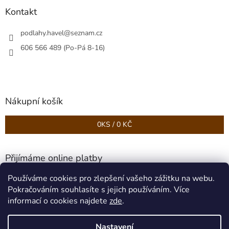
Kontakt
podlahy.havel
@
seznam.cz
606 566 489 (Po-Pá 8-16)
Nákupní košík
0
KS /
0 KČ
Přijímáme online platby
Používáme cookies pro zlepšení vašeho zážitku na webu.
Pokračováním souhlasíte s jejich používáním. Více
informací o cookies najdete
zde
.
Nastavení