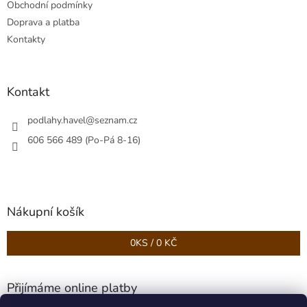
Obchodní podmínky
í
Doprava a platba
Kontakty
Kontakt
podlahy.havel
@
seznam.cz
606 566 489 (Po-Pá 8-16)
Nákupní košík
0
KS /
0 KČ
Přijímáme online platby