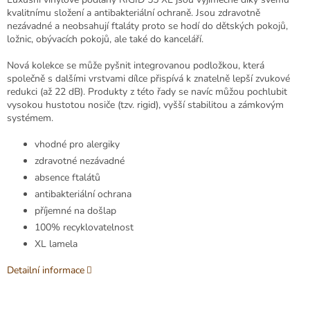
kvalitnímu složení a antibakteriální ochraně. Jsou zdravotně
nezávadné a neobsahují ftaláty proto se hodí do dětských pokojů,
ložnic, obývacích pokojů, ale také do kanceláří.
Nová kolekce se může pyšnit integrovanou podložkou, která
společně s dalšími vrstvami dílce přispívá k znatelně lepší zvukové
redukci (až 22 dB). Produkty z této řady se navíc můžou pochlubit
vysokou hustotou nosiče (tzv. rigid), vyšší stabilitou a zámkovým
systémem.
vhodné pro alergiky
zdravotné nezávadné
absence ftalátů
antibakteriální ochrana
příjemné na došlap
100% recyklovatelnost
XL lamela
Detailní informace