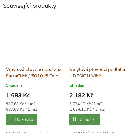
Související produkty
Vinylová plovoucí podlaha
Vinylová plovoucí podlaha
FatraClick / 5010-5 Dub
- DESIGN VINYL
Latte
EXTREME CLICK - 5005
Skladem
Skladem
1 683 Kč
2 182 Kč
Měrná
Měrná
987,68 Kč / 1 m2
1 034,12 Kč / 1 m2
cena:
cena:
Měrná
Měrná
987,68 Kč / 1 m2
1 034,12 Kč / 1 m2
cena:
cena:
Do košíku
Do košíku