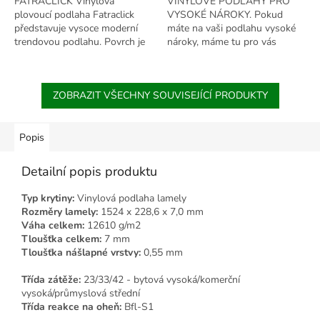
FATRACLICK Vinylová
VINYLOVÉ PODLAHY PRO
plovoucí podlaha Fatraclick
VYSOKÉ NÁROKY. Pokud
představuje vysoce moderní
máte na vaši podlahu vysoké
trendovou podlahu. Povrch je
nároky, máme tu pro vás
odolný proti poškrábání, tlumí
kolekci Design Vinyl Extreme
kročejový hluk, není náročná na
Click 0,55 RIGID. Tyto vinylové
údržbu,...
podlahy jsou nejlepší...
ZOBRAZIT VŠECHNY SOUVISEJÍCÍ PRODUKTY
Popis
Detailní popis produktu
Typ krytiny:
Vinylová podlaha lamely
Rozměry lamely:
1524 x 228,6 x 7,0 mm
Váha celkem:
12610 g/m2
Tloušťka celkem:
7 mm
Tloušťka nášlapné vrstvy:
0,55 mm
Třída zátěže:
23/33/42 - bytová vysoká/komerční
vysoká/průmyslová střední
Třída reakce na oheň:
Bfl-S1