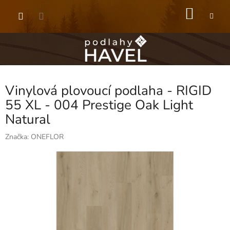
Přejít
NÁKU
na
obsah
KOŠÍK
Vinylová plovoucí podlaha - RIGID
55 XL - 004 Prestige Oak Light
Natural
Značka:
ONEFLOR