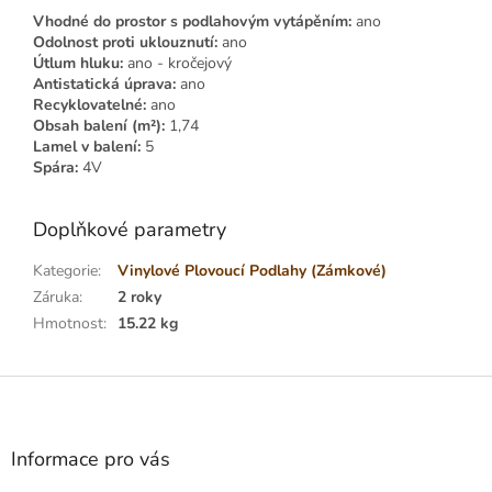
Vhodné do prostor s podlahovým vytápěním:
ano
Odolnost proti uklouznutí:
ano
Útlum hluku:
ano - kročejový
Antistatická úprava:
ano
Recyklovatelné:
ano
Obsah balení (m²):
1,74
Lamel v balení:
5
Spára:
4V
Doplňkové parametry
Kategorie
:
Vinylové Plovoucí Podlahy (Zámkové)
Záruka
:
2 roky
Hmotnost
:
15.22 kg
Z
á
p
a
Informace pro vás
t