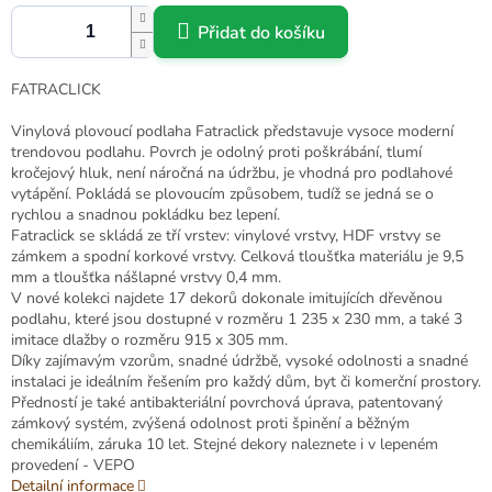
Přidat do košíku
FATRACLICK
Vinylová plovoucí podlaha Fatraclick představuje vysoce moderní
trendovou podlahu. Povrch je odolný proti poškrábání, tlumí
kročejový hluk, není náročná na údržbu, je vhodná pro podlahové
vytápění. Pokládá se plovoucím způsobem, tudíž se jedná se o
rychlou a snadnou pokládku bez lepení.
Fatraclick se skládá ze tří vrstev: vinylové vrstvy, HDF vrstvy se
zámkem a spodní korkové vrstvy. Celková tloušťka materiálu je 9,5
mm a tloušťka nášlapné vrstvy 0,4 mm.
V nové kolekci najdete 17 dekorů dokonale imitujících dřevěnou
podlahu, které jsou dostupné v rozměru 1 235 x 230 mm, a také 3
imitace dlažby o rozměru 915 x 305 mm.
Díky zajímavým vzorům, snadné údržbě, vysoké odolnosti a snadné
instalaci je ideálním řešením pro každý dům, byt či komerční prostory.
Předností je také antibakteriální povrchová úprava, patentovaný
zámkový systém, zvýšená odolnost proti špinění a běžným
chemikáliím, záruka 10 let. Stejné dekory naleznete i v lepeném
provedení - VEPO
Detailní informace