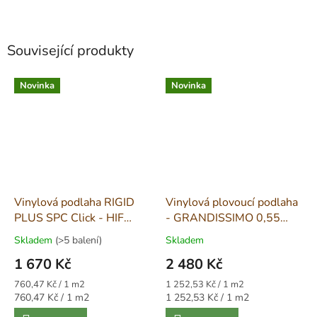
Související produkty
Novinka
Novinka
Vinylová podlaha RIGID
Vinylová plovoucí podlaha
PLUS SPC Click - HIF
- GRANDISSIMO 0,55
1742
RIGID CLICK - 99932
Skladem
(>5 balení)
Skladem
Alpine Oak
1 670 Kč
2 480 Kč
Měrná
Měrná
760,47 Kč / 1 m2
1 252,53 Kč / 1 m2
cena:
cena:
Měrná
Měrná
760,47 Kč / 1 m2
1 252,53 Kč / 1 m2
cena:
cena: