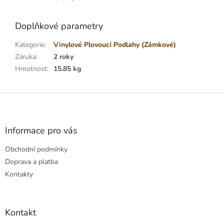
Doplňkové parametry
Kategorie
:
Vinylové Plovoucí Podlahy (Zámkové)
Záruka
:
2 roky
Hmotnost
:
15.85 kg
Z
á
p
a
Informace pro vás
t
Obchodní podmínky
í
Doprava a platba
Kontakty
Kontakt