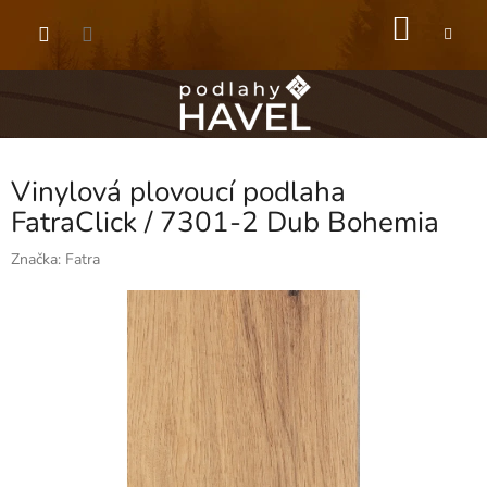
Přejít
NÁKU
na
obsah
KOŠÍK
Vinylová plovoucí podlaha
FatraClick / 7301-2 Dub Bohemia
Značka:
Fatra