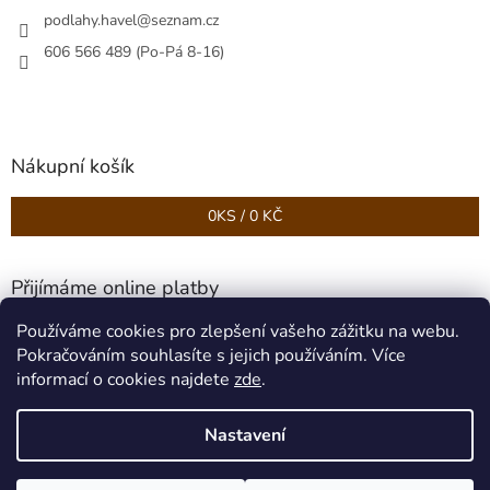
podlahy.havel
@
seznam.cz
606 566 489 (Po-Pá 8-16)
Nákupní košík
0
KS /
0 KČ
Přijímáme online platby
Používáme cookies pro zlepšení vašeho zážitku na webu.
Pokračováním souhlasíte s jejich používáním. Více
informací o cookies najdete
zde
.
Nastavení
Vytvořil Shoptet