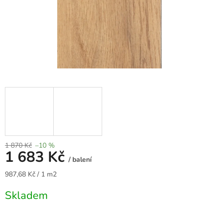
1 870 Kč
–10 %
1 683 Kč
/ balení
Měrná
987,68 Kč / 1 m2
cena:
Skladem