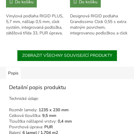
Do košíku
Do košíku
Vinylová podlaha RIGID PLUS,
Designová RIGID podlaha
5,7 mm, nášlap 0,5 mm, click
Grandissimo Click 0,55 s extra
systém, integrovaná podložka,
matným povrchem,
zátěžová třída 33, PUR úprava,
integrovanou podložkou a click
rozměrově stálá, vhodná pro
systémem. Tloušťka 5,5 mm,
podlahové vytápění.
třída zátěže 23/34.
ZOBRAZIT VŠECHNY SOUVISEJÍCÍ PRODUKTY
Popis
Detailní popis produktu
Technické údaje:
Rozměr lamely:
1235 x 230 mm
Celková tloušťka:
9,5 mm
Tloušťka nášlapné vrstvy:
0,4 mm
Povrchová úprava:
PUR
Balení:
6 lamel / 1,704 m2