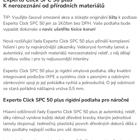
K nerozeznání od přírodních materiálů
TIP
: Využijte časově omezené akce a získejte originální
lišty
k podlaze
Experto Click SPC 50 jen za 1Kč/bm bez DPH. Vaše podlaha bude
vypadat dokonale a
navíc ušetříte tisíce korun
!
Nová rozšiřující řada Experto Click SPC 50 plus přináší komplexní
řešení i pro ty nejnáročnější zákazníky. Velkorysé formáty lamel a
autentický, od reálných materiálů nerozeznatelný reliéf, z něj dělají
skvělou volbu i pro ty nejluxusnější interiéry.
Experto Click SPC 50 plus je rigidní vinylová podlaha, díky kvalitní
integrované podložce IXPE a systému click s pevnými a odolnými
zámkovými spoji je její pokládka rychlá a jednoduchá. O její odolnost
se stará pořádná nášlapná vrstva 0,5 mm.
Experto Click SPC 50 plus rigidní podlaha pro náročné
Hlavní odlišností řady Experto Click SPC 50 plus je autentický, reliéf,
díky němuž vynikne každý detail dřevěné kresby, kterým jednotlivé
lamely disponují. Jedinečný, plastický povrch dřevěných dekorů dělá z
této podlahy nejlepší volbu pro váš domov.