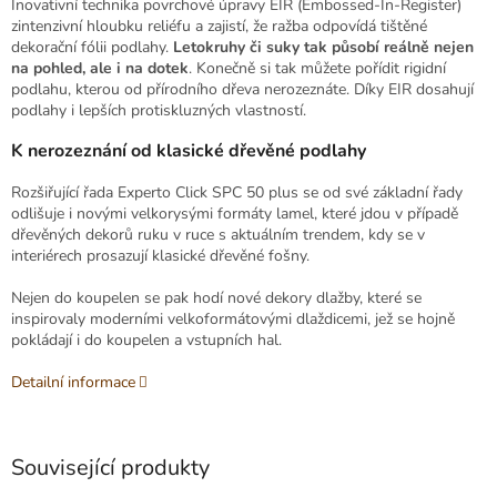
Inovativní technika povrchové úpravy EIR (Embossed-In-Register)
zintenzivní hloubku reliéfu a zajistí, že ražba odpovídá tištěné
dekorační fólii podlahy.
Letokruhy či suky tak působí reálně nejen
na pohled, ale i na dotek
. Konečně si tak můžete pořídit rigidní
podlahu, kterou od přírodního dřeva nerozeznáte. Díky EIR dosahují
podlahy i lepších protiskluzných vlastností.
K nerozeznání od klasické dřevěné podlahy
Rozšiřující řada Experto Click SPC 50 plus se od své základní řady
odlišuje i novými velkorysými formáty lamel, které jdou v případě
dřevěných dekorů ruku v ruce s aktuálním trendem, kdy se v
interiérech prosazují klasické dřevěné fošny.
Nejen do koupelen se pak hodí nové dekory dlažby, které se
inspirovaly moderními velkoformátovými dlaždicemi, jež se hojně
pokládají i do koupelen a vstupních hal.
Detailní informace
Související produkty