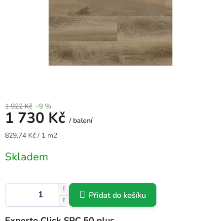
1 922 Kč
–9 %
1 730 Kč
/ balení
Měrná
829,74 Kč / 1 m2
cena:
Skladem
Přidat do košíku
Experto Click SPC 50 plus