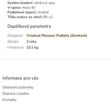
Systém kladení:
zámkový spoj
V-spára:
micro 4V
Podlahové topení:
vhodné
Třída reakce na oheň:
Bfl-s1
Doplňkové parametry
Kategorie
:
Vinylové Plovoucí Podlahy (Zámkové)
Záruka
:
2 roky
Hmotnost
:
23.1 kg
Z
á
p
a
Informace pro vás
t
Obchodní podmínky
í
Doprava a platba
Kontakty