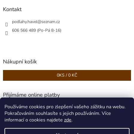
Kontakt
podlahy.havel
@
seznam.cz
606 566 489 (Po-Pá 8-16)
Nákupní košík
0
KS /
0 KČ
Přijímáme online platby
Používáme cookies pro zlepšení vašeho zážitku na webu.
Pokračováním souhlasíte s jejich používáním. Více
informací o cookies najdete
zde
.