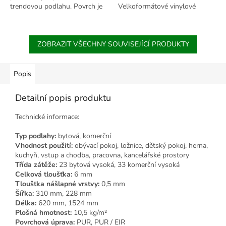
trendovou podlahu. Povrch je
Velkoformátové vinylové
odolný proti poškrábání, tlumí
podlahy se těší čím dál tím
kročejový hluk, není náročná na
větší oblibě. Kolekce XL 0,4
údržbu,...
Click RIGID navíc vyniká
ZOBRAZIT VŠECHNY SOUVISEJÍCÍ PRODUKTY
precizně vykreslenou...
Popis
Detailní popis produktu
Technické informace:
Typ podlahy:
bytová, komerční
Vhodnost použití:
obývací pokoj, ložnice, dětský pokoj, herna,
kuchyň, vstup a chodba, pracovna, kancelářské prostory
Třída zátěže:
23 bytová vysoká, 33 komerční vysoká
Celková tloušťka:
6 mm
Tloušťka nášlapné vrstvy:
0,5 mm
Šířka:
310 mm, 228 mm
Délka:
620 mm, 1524 mm
Plošná hmotnost:
10,5 kg/m²
Povrchová úprava:
PUR, PUR / EIR