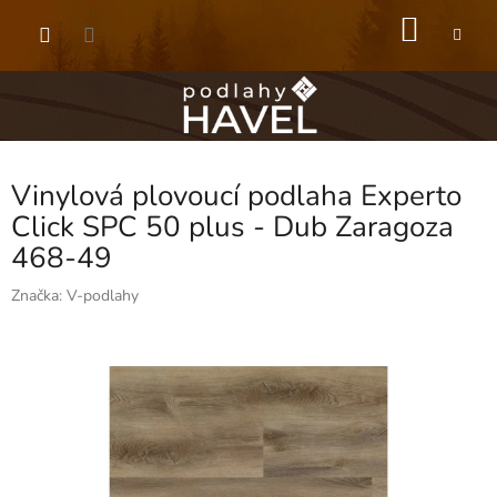
Přejít
NÁKU
na
obsah
KOŠÍK
Vinylová plovoucí podlaha Experto
Click SPC 50 plus - Dub Zaragoza
468-49
Značka:
V-podlahy