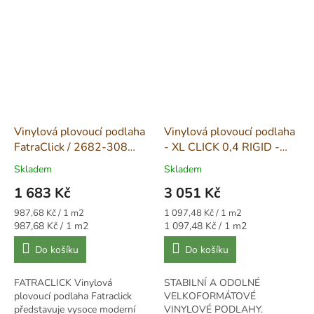
Vinylová plovoucí podlaha
Vinylová plovoucí podlaha
FatraClick / 2682-308
- XL CLICK 0,4 RIGID -
Dub Victory
9947 Dub Medový
Skladem
Skladem
1 683 Kč
3 051 Kč
Měrná
Měrná
987,68 Kč / 1 m2
1 097,48 Kč / 1 m2
cena:
cena:
Měrná
Měrná
987,68 Kč / 1 m2
1 097,48 Kč / 1 m2
cena:
cena:
Do košíku
Do košíku
FATRACLICK Vinylová
STABILNÍ A ODOLNÉ
plovoucí podlaha Fatraclick
VELKOFORMÁTOVÉ
představuje vysoce moderní
VINYLOVÉ PODLAHY.