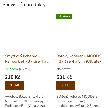
Související produkty
Novinka
Smyčkový koberec –
Bytový koberec - MOODS
Rambo Bet 73 / šíře 4 a 5
43 / šíře 4 a 5 m (Ultratex)
m
Skladem
(>5 m2)
Na dotaz
218 Kč
531 Kč
Měrná
Měrná
DETAIL
DETAIL
cena:
cena:
Výrobce: Betap Šíře: 4 a 5 m
Střižený koberec MOODS z
Materiál: 100% polypropylen
polyamidu s filcovým
Podklad: AB Váha vlasu:
podkladem. Výška 10,5 mm,