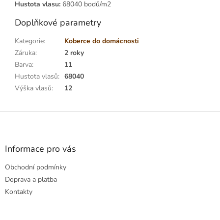
Hustota vlasu:
68040 bodů/m2
Doplňkové parametry
Kategorie
:
Koberce do domácnosti
Záruka
:
2 roky
Barva
:
11
Hustota vlasů
:
68040
Výška vlasů
:
12
Z
á
p
a
Informace pro vás
t
Obchodní podmínky
í
Doprava a platba
Kontakty