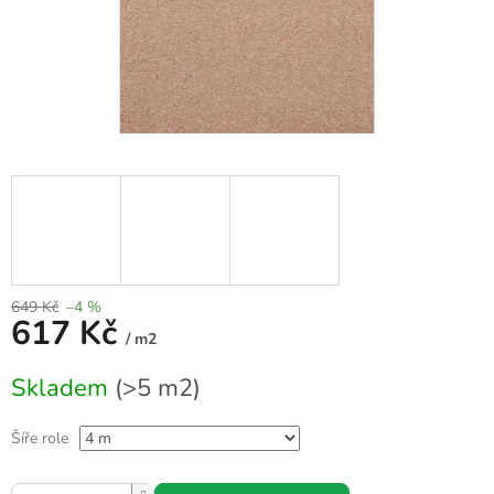
649 Kč
–4 %
617 Kč
/ m2
Měrná
Skladem
(>5 m2)
cena:
Šíře role