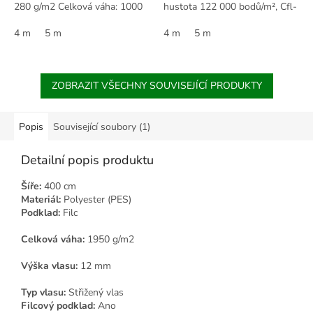
280 g/m2 Celková váha: 1000
hustota 122 000 bodů/m², Cfl-
g/m2 Výška vlasu: 2,00 mm...
s1, třída zátěže 22. Vhodný i
4 m
5 m
pro podlahové vytápění.
4 m
5 m
ZOBRAZIT VŠECHNY SOUVISEJÍCÍ PRODUKTY
Popis
Související soubory (1)
Detailní popis produktu
Šíře:
400 cm
Materiál:
Polyester (PES)
Podklad:
Filc
Celková váha:
1950 g/m2
Výška vlasu:
12 mm
Typ vlasu:
Střižený vlas
Filcový podklad:
Ano