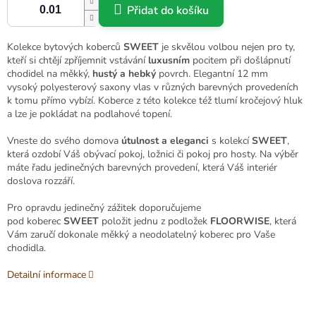
Přidat do košíku
Kolekce bytových koberců
SWEET
je skvělou volbou nejen pro ty,
kteří si chtějí zpříjemnit vstávání
luxusním
pocitem při došlápnutí
chodidel na měkký,
hustý a hebký
povrch. Elegantní 12 mm
vysoký polyesterový
saxony
vlas
v různých barevných provedeních
k tomu přímo vybízí. Koberce z této kolekce též tlumí kročejový hluk
a lze je pokládat na podlahové topení.
Vneste do svého domova
útulnost a eleganci
s kolekcí
SWEET
,
která ozdobí Váš obývací pokoj, ložnici či pokoj pro hosty. Na výběr
máte řadu jedinečných barevných provedení, která Váš interiér
doslova rozzáří.
Pro opravdu jedinečný zážitek doporučujeme
pod koberec
SWEET
položit jednu z podložek
FLOORWISE
, která
Vám zaručí dokonale měkký a neodolatelný koberec pro Vaše
chodidla.
Detailní informace