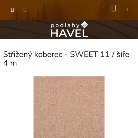
Přejít
NÁKU
na
obsah
KOŠÍK
Střižený koberec - SWEET 11 / šíře
4 m