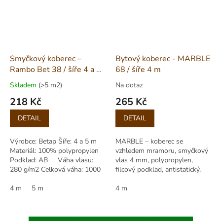
Smyčkový koberec –
Bytový koberec - MARBLE
Rambo Bet 38 / šíře 4 a 5
68 / šíře 4 m
m
Skladem
(>5 m2)
Na dotaz
218 Kč
265 Kč
Měrná
Měrná
DETAIL
DETAIL
cena:
cena:
Výrobce: Betap Šíře: 4 a 5 m
MARBLE – koberec se
Materiál: 100% polypropylen
vzhledem mramoru, smyčkový
Podklad: AB Váha vlasu:
vlas 4 mm, polypropylen,
280 g/m2 Celková váha: 1000
filcový podklad, antistatický,
g/m2 Výška vlasu: 2,00 mm...
zátěž 22, výška 6 mm, role 400
4 m
5 m
cm.
4 m