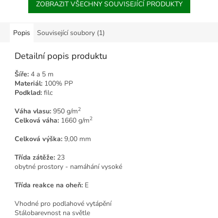
ZOBRAZIT VŠECHNY SOUVISEJÍCÍ PRODUKTY
Popis
Související soubory (1)
Detailní popis produktu
Šíře:
4 a 5 m
Materiál:
100% PP
Podklad:
filc
2
Váha vlasu:
950 g/m
2
Celková váha:
1660 g/m
Celková výška:
9,00 mm
Třída zátěže:
23
obytné prostory - namáhání vysoké
Třída reakce na oheň:
E
Vhodné pro podlahové vytápění
Stálobarevnost na světle