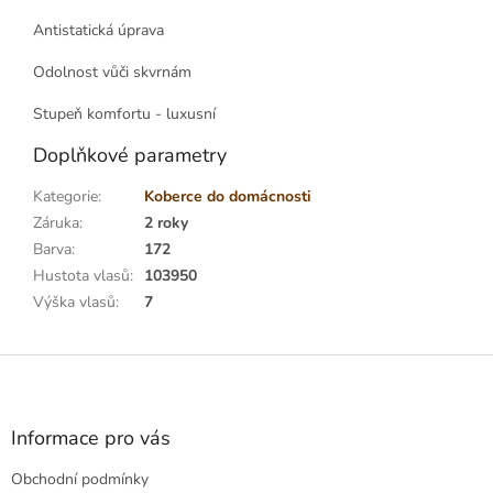
Antistatická úprava
Odolnost vůči skvrnám
Stupeň komfortu - luxusní
Doplňkové parametry
Kategorie
:
Koberce do domácnosti
Záruka
:
2 roky
Barva
:
172
Hustota vlasů
:
103950
Výška vlasů
:
7
Z
á
p
a
Informace pro vás
t
Obchodní podmínky
í