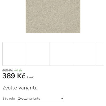
409 Kč
–4 %
389 Kč
/ m2
Měrná
Zvolte variantu
cena:
Šíře role