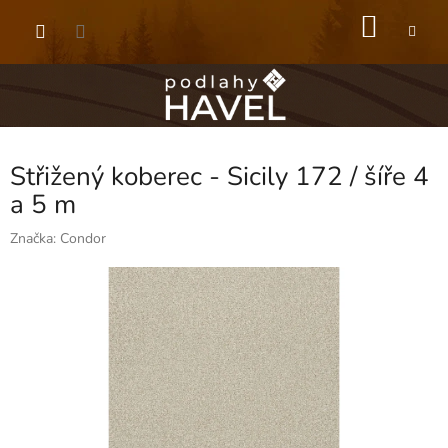
Přejít
NÁKU
na
obsah
KOŠÍK
Střižený koberec - Sicily 172 / šíře 4
a 5 m
Značka:
Condor