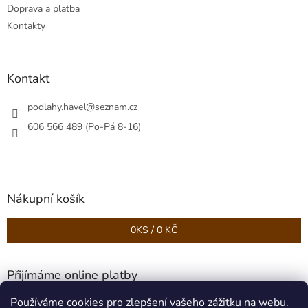
Doprava a platba
Kontakty
Kontakt
podlahy.havel
@
seznam.cz
606 566 489 (Po-Pá 8-16)
Nákupní košík
0
KS /
0 KČ
Přijímáme online platby
Používáme cookies pro zlepšení vašeho zážitku na webu.